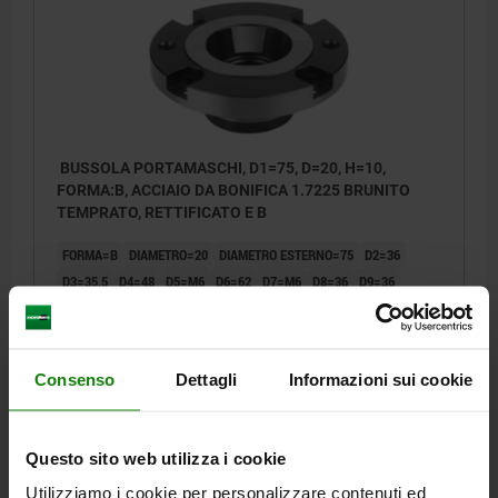
BUSSOLA PORTAMASCHI, D1=75, D=20, H=10,
FORMA:B, ACCIAIO DA BONIFICA 1.7225 BRUNITO
TEMPRATO, RETTIFICATO E B
FORMA=B
DIAMETRO=20
DIAMETRO ESTERNO=75
D2=36
D3=35,5
D4=48
D5=M6
D6=62
D7=M6
D8=36
D9=36
ALTEZZA=10
H1=19
H2=14
H3=3,5
H4=20
H5=16
Numero d’ordine:
03161-03-22075
Consenso
Dettagli
Informazioni sui cookie
325,47 €
DETTAGLI
+ IVA
più le spese di spedizione
Questo sito web utilizza i cookie
Utilizziamo i cookie per personalizzare contenuti ed