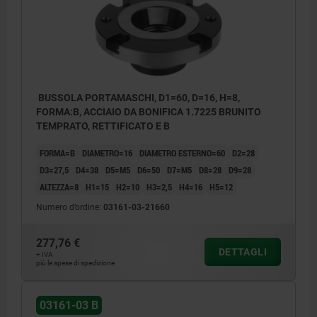
BUSSOLA PORTAMASCHI, D1=60, D=16, H=8,
FORMA:B, ACCIAIO DA BONIFICA 1.7225 BRUNITO
TEMPRATO, RETTIFICATO E B
FORMA=B
DIAMETRO=16
DIAMETRO ESTERNO=60
D2=28
D3=27,5
D4=38
D5=M5
D6=50
D7=M5
D8=28
D9=28
ALTEZZA=8
H1=15
H2=10
H3=2,5
H4=16
H5=12
Numero d’ordine:
03161-03-21660
277,76 €
DETTAGLI
+ IVA
più le spese di spedizione
03161-03 B