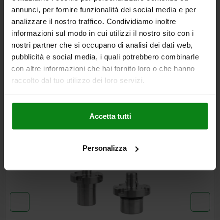
DETTAGLI
annunci, per fornire funzionalità dei social media e per
analizzare il nostro traffico. Condividiamo inoltre
informazioni sul modo in cui utilizzi il nostro sito con i
CAD
nostri partner che si occupano di analisi dei dati web,
pubblicità e social media, i quali potrebbero combinarle
SCARICARE
con altre informazioni che hai fornito loro o che hanno
raccolto dal tuo utilizzo dei loro servizi.
Altri clienti hanno acquistato
anche
Accetta tutti
03114
Personalizza