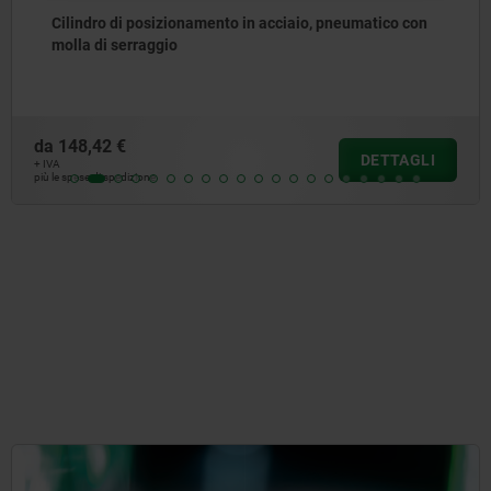
iaio, pneumatico con
Perno di centraggio per perforaz
da
57,43 €
DETTAGLI
+ IVA
più le spese di spedizione