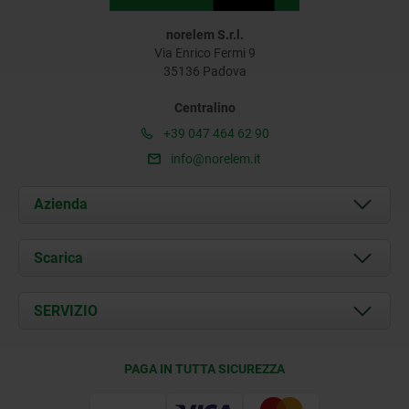
norelem S.r.l.
Via Enrico Fermi 9
35136 Padova
Centralino
+39 047 464 62 90
info@norelem.it
Azienda
Chi siamo
Scarica
Attualità
Documents
SERVIZIO
Contatti
Condizioni di fornitura
PAGA IN TUTTA SICUREZZA
Certificazione