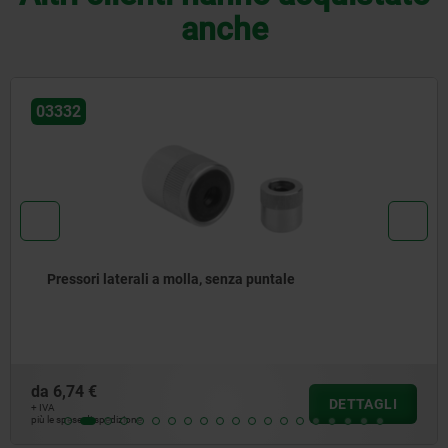
anche
03340
Pressori laterali a molla in acciaio, sfere in plastica,
acciaio o acciaio inox
da
8,28 €
DETTAGLI
+ IVA
più le spese di spedizione