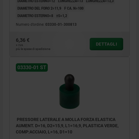
DIAMETRO ESTERNO=12
LUNGHEZZA=13
LUNGHEZZA=13,3
DIAMETRO DEL FORO 2=11,9
F CA. N=100
DIAMETRO ESTERNO=8
±S=1,2
Numero d’ordine:
03330-01-300813
6,36 €
DETTAGLI
+ IVA
più le spese di spedizione
03330-01 ST
PRESSORE LATERALE A MOLLA FORZA ELASTICA
AUMENT. D=16, D2=15,9, L1=16,9, PLASTICA VERDE,
COMP:ACCIAIO, L=16, D1=10