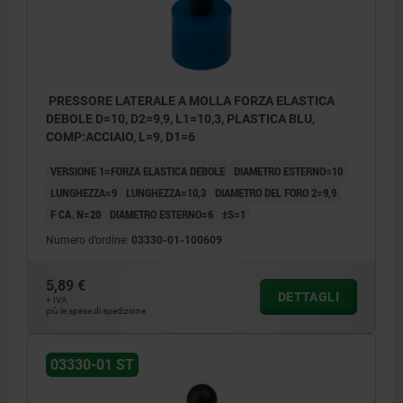
PRESSORE LATERALE A MOLLA FORZA ELASTICA
DEBOLE D=10, D2=9,9, L1=10,3, PLASTICA BLU,
COMP:ACCIAIO, L=9, D1=6
VERSIONE 1=FORZA ELASTICA DEBOLE
DIAMETRO ESTERNO=10
LUNGHEZZA=9
LUNGHEZZA=10,3
DIAMETRO DEL FORO 2=9,9
F CA. N=20
DIAMETRO ESTERNO=6
±S=1
Numero d’ordine:
03330-01-100609
5,89 €
DETTAGLI
+ IVA
più le spese di spedizione
1) Utensile di montaggio
03330-01 ST
2) Alcune misure hanno una forma a spina