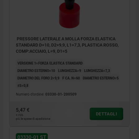
diversa
Y = altezza pezzo da lavorare
W = lunghezza pezzo da lavorare
PRESSORE LATERALE A MOLLA FORZA ELASTICA
STANDARD D=10, D2=9,9, L1=7,3, PLASTICA ROSSO,
X = corsa
COMP:ACCIAIO, L=9, D1=5
Z = diametro perno di riferimento
VERSIONE 1=FORZA ELASTICA STANDARD
DIAMETRO ESTERNO=10
LUNGHEZZA=9
LUNGHEZZA=7,3
DIAMETRO DEL FORO 2=9,9
F CA. N=60
DIAMETRO ESTERNO=5
±S=0,8
Numero d’ordine:
03330-01-200509
5,47 €
DETTAGLI
+ IVA
più le spese di spedizione
03330-01 ST