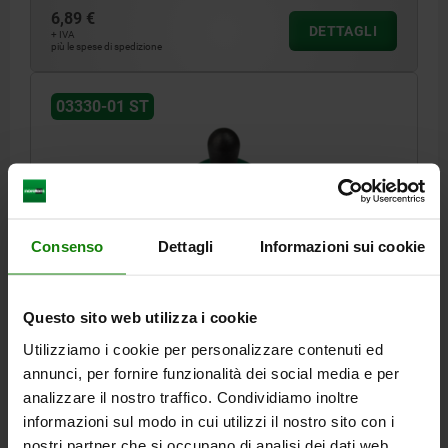
6,89 €
DETTAGLI
+ IVA
più le spese di spedizione
03330-01 ST
Consenso
Dettagli
Informazioni sui cookie
PRESSORE LATERALE A MOLLA FORZA ELASTICA
AUMENT. D=10, D2=9,9, L1=7,3, PLASTICA VERDE,
COMP:ACCIAIO, L=9, D1=5
Questo sito web utilizza i cookie
Utilizziamo i cookie per personalizzare contenuti ed
VERSIONE 1=FORZA ELASTICA POTENZIATA
annunci, per fornire funzionalità dei social media e per
DIAMETRO ESTERNO=10
LUNGHEZZA=9
LUNGHEZZA=7,3
analizzare il nostro traffico. Condividiamo inoltre
DIAMETRO DEL FORO 2=9,9
F CA. N=90
DIAMETRO ESTERNO=5
informazioni sul modo in cui utilizzi il nostro sito con i
±S=0,8
nostri partner che si occupano di analisi dei dati web,