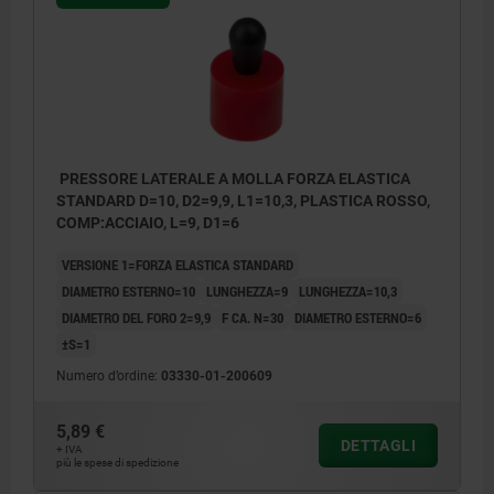
PRESSORE LATERALE A MOLLA FORZA ELASTICA
STANDARD D=10, D2=9,9, L1=10,3, PLASTICA ROSSO,
COMP:ACCIAIO, L=9, D1=6
VERSIONE 1=FORZA ELASTICA STANDARD
DIAMETRO ESTERNO=10
LUNGHEZZA=9
LUNGHEZZA=10,3
DIAMETRO DEL FORO 2=9,9
F CA. N=30
DIAMETRO ESTERNO=6
±S=1
Numero d’ordine:
03330-01-200609
5,89 €
DETTAGLI
+ IVA
più le spese di spedizione