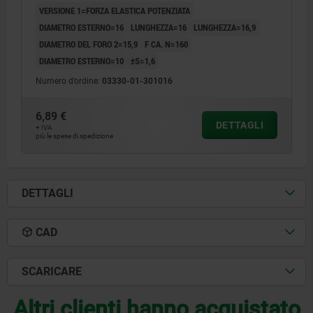
VERSIONE 1=FORZA ELASTICA POTENZIATA
DIAMETRO ESTERNO=16
LUNGHEZZA=16
LUNGHEZZA=16,9
DIAMETRO DEL FORO 2=15,9
F CA. N=160
DIAMETRO ESTERNO=10
±S=1,6
Numero d’ordine:
03330-01-301016
6,89 €
DETTAGLI
+ IVA
più le spese di spedizione
DETTAGLI
CAD
SCARICARE
Altri clienti hanno acquistato