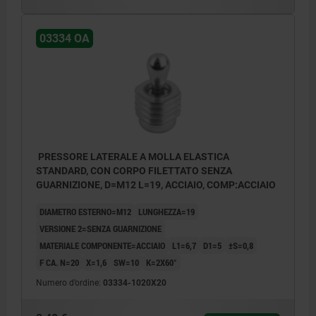
03334 OA
PRESSORE LATERALE A MOLLA ELASTICA
STANDARD, CON CORPO FILETTATO SENZA
GUARNIZIONE, D=M12 L=19, ACCIAIO, COMP:ACCIAIO
DIAMETRO ESTERNO=M12
LUNGHEZZA=19
VERSIONE 2=SENZA GUARNIZIONE
MATERIALE COMPONENTE=ACCIAIO
L1=6,7
D1=5
±S=0,8
F CA. N=20
X=1,6
SW=10
K=2X60°
Numero d’ordine:
03334-1020X20