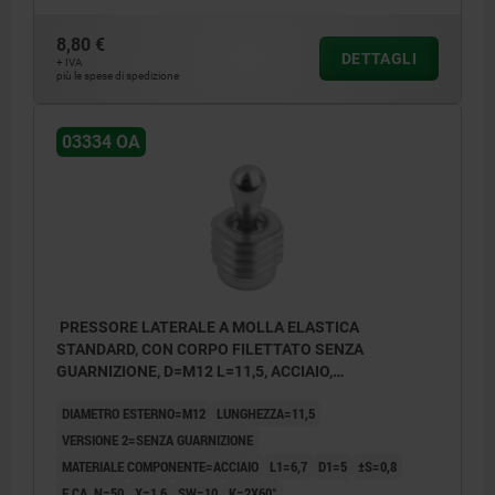
8,80 €
DETTAGLI
+ IVA
più le spese di spedizione
03334 OA
PRESSORE LATERALE A MOLLA ELASTICA
STANDARD, CON CORPO FILETTATO SENZA
GUARNIZIONE, D=M12 L=11,5, ACCIAIO,
COMP:ACCIAIO
DIAMETRO ESTERNO=M12
LUNGHEZZA=11,5
VERSIONE 2=SENZA GUARNIZIONE
MATERIALE COMPONENTE=ACCIAIO
L1=6,7
D1=5
±S=0,8
F CA. N=50
X=1,6
SW=10
K=2X60°