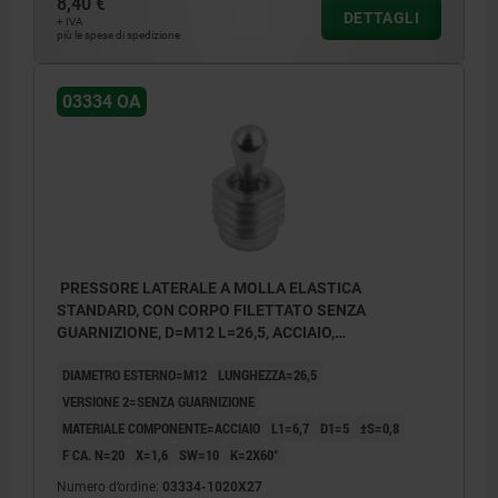
8,40 €
DETTAGLI
+ IVA
più le spese di spedizione
03334 OA
PRESSORE LATERALE A MOLLA ELASTICA
STANDARD, CON CORPO FILETTATO SENZA
GUARNIZIONE, D=M12 L=26,5, ACCIAIO,
COMP:ACCIAIO
DIAMETRO ESTERNO=M12
LUNGHEZZA=26,5
VERSIONE 2=SENZA GUARNIZIONE
MATERIALE COMPONENTE=ACCIAIO
L1=6,7
D1=5
±S=0,8
F CA. N=20
X=1,6
SW=10
K=2X60°
Numero d’ordine:
03334-1020X27