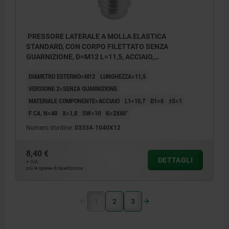
PRESSORE LATERALE A MOLLA ELASTICA
STANDARD, CON CORPO FILETTATO SENZA
GUARNIZIONE, D=M12 L=11,5, ACCIAIO,
COMP:ACCIAIO
DIAMETRO ESTERNO=M12
LUNGHEZZA=11,5
VERSIONE 2=SENZA GUARNIZIONE
MATERIALE COMPONENTE=ACCIAIO
L1=10,7
D1=6
±S=1
F CA. N=40
X=1,8
SW=10
K=2X60°
Numero d’ordine:
03334-1040X12
8,40 €
DETTAGLI
+ IVA
più le spese di spedizione
1
2
3