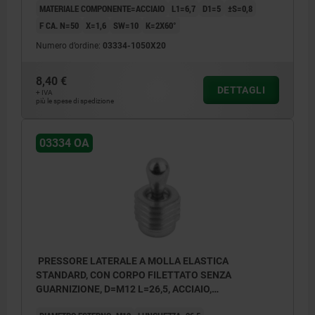
MATERIALE COMPONENTE=ACCIAIO
L1=6,7
D1=5
±S=0,8
F CA. N=50
X=1,6
SW=10
K=2X60°
Numero d’ordine:
03334-1050X20
8,40 €
DETTAGLI
+ IVA
più le spese di spedizione
03334 OA
PRESSORE LATERALE A MOLLA ELASTICA
STANDARD, CON CORPO FILETTATO SENZA
GUARNIZIONE, D=M12 L=26,5, ACCIAIO,
COMP:ACCIAIO