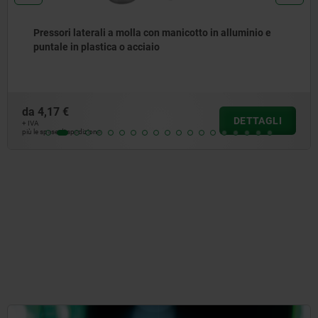
Supporto eccentrico con foro di centraggio
da
19,71 €
DETTAGLI
+ IVA
più le spese di spedizione