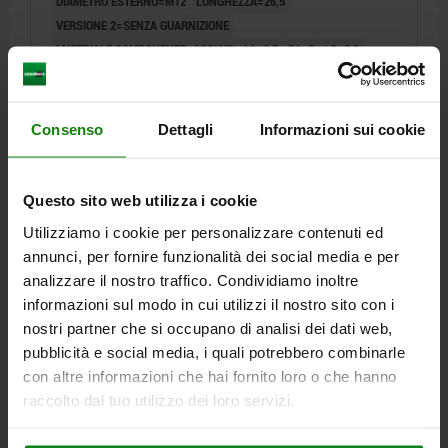
DIAMETRO ESTERNO=M12
LUNGHEZZA=26,5
VERSIONE 2=SENZA GUARNIZIONE
MATERIALE COMPONENTE=ACCIAIO
L1=6,7
D1=5
±S=0,8
F CA. N=50
X=1,6
SW=10
K=2X60°
Numero d’ordine:
03334-1050X27
Consenso
Dettagli
Informazioni sui cookie
8,80 €
DETTAGLI
+ IVA
più le spese di spedizione
Questo sito web utilizza i cookie
Utilizziamo i cookie per personalizzare contenuti ed
03334 OA
annunci, per fornire funzionalità dei social media e per
analizzare il nostro traffico. Condividiamo inoltre
informazioni sul modo in cui utilizzi il nostro sito con i
nostri partner che si occupano di analisi dei dati web,
pubblicità e social media, i quali potrebbero combinarle
con altre informazioni che hai fornito loro o che hanno
raccolto dal tuo utilizzo dei loro servizi.
PRESSORE LATERALE A MOLLA ELASTICA
STANDARD, CON CORPO FILETTATO SENZA
GUARNIZIONE, D=M12 L=11,5, ACCIAIO,