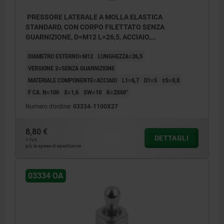
PRESSORE LATERALE A MOLLA ELASTICA
STANDARD, CON CORPO FILETTATO SENZA
GUARNIZIONE, D=M12 L=26,5, ACCIAIO,
COMP:ACCIAIO
DIAMETRO ESTERNO=M12
LUNGHEZZA=26,5
VERSIONE 2=SENZA GUARNIZIONE
MATERIALE COMPONENTE=ACCIAIO
L1=6,7
D1=5
±S=0,8
F CA. N=100
X=1,6
SW=10
K=2X60°
Numero d’ordine:
03334-1100X27
8,80 €
DETTAGLI
+ IVA
più le spese di spedizione
03334 OA