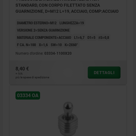
STANDARD, CON CORPO FILETTATO SENZA
GUARNIZIONE, D=M12 L=19, ACCIAIO, COMP:ACCIAIO
DIAMETRO ESTERNO=M12
LUNGHEZZA=19
VERSIONE 2=SENZA GUARNIZIONE
MATERIALE COMPONENTE=ACCIAIO
L1=6,7
D1=5
±S=0,8
F CA. N=100
X=1,6
SW=10
K=2X60°
Numero d’ordine:
03334-1100X20
8,40 €
DETTAGLI
+ IVA
più le spese di spedizione
03334 OA