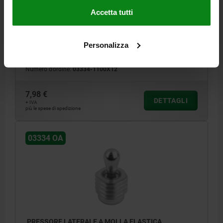
COMP:ACCIAIO
Accetta tutti
DIAMETRO ESTERNO=M12
LUNGHEZZA=11,5
VERSIONE 2=SENZA GUARNIZIONE
MATERIALE COMPONENTE=ACCIAIO
L1=6,7
D1=5
±S=0,8
Personalizza
F CA. N=100
X=1,6
SW=10
K=2X60°
Numero d’ordine:
03334-1100X12
7,98 €
DETTAGLI
+ IVA
più le spese di spedizione
03334 OA
PRESSORE LATERALE A MOLLA ELASTICA