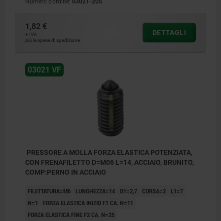
Numero d’ordine:
03021-205
1,82 €
DETTAGLI
+ IVA
più le spese di spedizione
L2 = ca. due passi di filettatura
03021 VF
PRESSORE A MOLLA FORZA ELASTICA POTENZIATA,
CON FRENAFILETTO D=M06 L=14, ACCIAIO, BRUNITO,
COMP:PERNO IN ACCIAIO
FILETTATURA=M6
LUNGHEZZA=14
D1=2,7
CORSA=2
L1=7
N=1
FORZA ELASTICA INIZIO F1 CA. N=11
FORZA ELASTICA FINE F2 CA. N=25