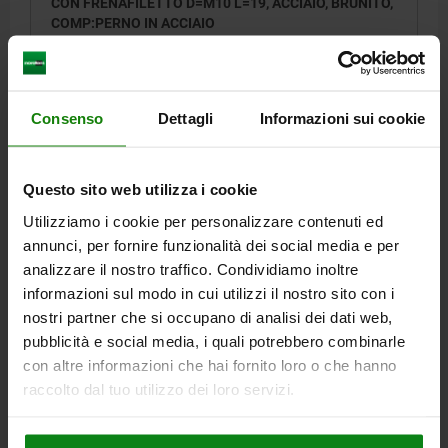
CON FRENAFILETTO D=M10 L=19, ACCIAIO, BRUNITO,
COMP:PERNO IN ACCIAIO
FILETTATURA=M10
LUNGHEZZA=19
D1=4,5
CORSA=2,5
L1=9
N=1,6
FORZA ELASTICA INIZIO F1 CA. N=20
FORZA ELASTICA FINE F2 CA. N=54
Consenso
Dettagli
Informazioni sui cookie
COPPIA DI AVVITAMENTO CA. NM=1,36
COPPIA DI SVITAMENTO CA. NM=0,62
Numero d’ordine:
03021-210
Questo sito web utilizza i cookie
Utilizziamo i cookie per personalizzare contenuti ed
2,20 €
annunci, per fornire funzionalità dei social media e per
DETTAGLI
+ IVA
più le spese di spedizione
analizzare il nostro traffico. Condividiamo inoltre
informazioni sul modo in cui utilizzi il nostro sito con i
nostri partner che si occupano di analisi dei dati web,
03021 VF
pubblicità e social media, i quali potrebbero combinarle
con altre informazioni che hai fornito loro o che hanno
raccolto dal tuo utilizzo dei loro servizi.