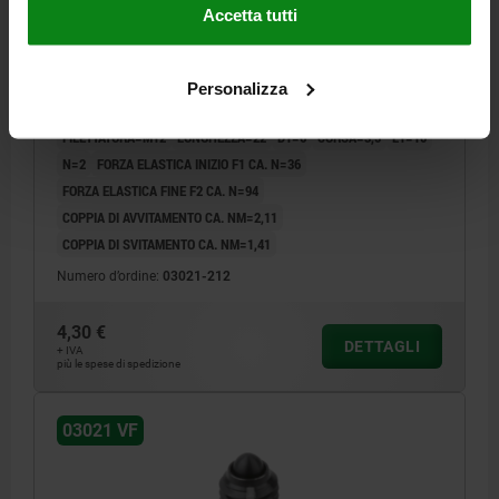
Accetta tutti
PRESSORE A MOLLA FORZA ELASTICA POTENZIATA,
CON FRENAFILETTO D=M12 L=22, ACCIAIO, BRUNITO,
Personalizza
COMP:PERNO IN ACCIAIO
FILETTATURA=M12
LUNGHEZZA=22
D1=6
CORSA=3,5
L1=10
N=2
FORZA ELASTICA INIZIO F1 CA. N=36
FORZA ELASTICA FINE F2 CA. N=94
COPPIA DI AVVITAMENTO CA. NM=2,11
COPPIA DI SVITAMENTO CA. NM=1,41
Numero d’ordine:
03021-212
4,30 €
DETTAGLI
+ IVA
più le spese di spedizione
03021 VF