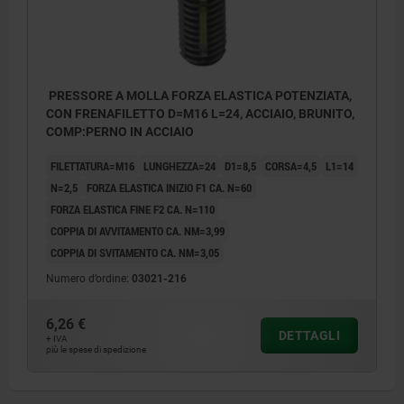
PRESSORE A MOLLA FORZA ELASTICA POTENZIATA,
CON FRENAFILETTO D=M16 L=24, ACCIAIO, BRUNITO,
COMP:PERNO IN ACCIAIO
FILETTATURA=M16
LUNGHEZZA=24
D1=8,5
CORSA=4,5
L1=14
N=2,5
FORZA ELASTICA INIZIO F1 CA. N=60
FORZA ELASTICA FINE F2 CA. N=110
COPPIA DI AVVITAMENTO CA. NM=3,99
COPPIA DI SVITAMENTO CA. NM=3,05
Numero d’ordine:
03021-216
6,26 €
DETTAGLI
+ IVA
più le spese di spedizione