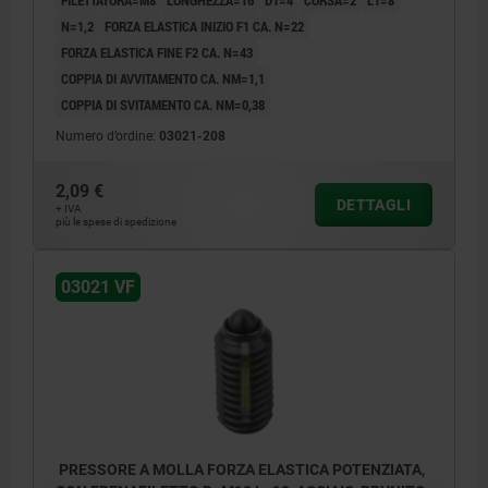
FILETTATURA=M8
LUNGHEZZA=16
D1=4
CORSA=2
L1=8
N=1,2
FORZA ELASTICA INIZIO F1 CA. N=22
FORZA ELASTICA FINE F2 CA. N=43
COPPIA DI AVVITAMENTO CA. NM=1,1
COPPIA DI SVITAMENTO CA. NM=0,38
Numero d’ordine:
03021-208
2,09 €
DETTAGLI
+ IVA
più le spese di spedizione
03021 VF
PRESSORE A MOLLA FORZA ELASTICA POTENZIATA,