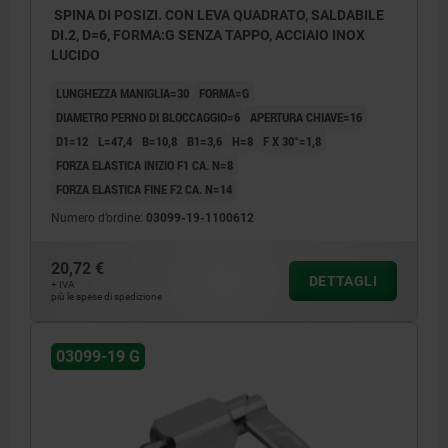
SPINA DI POSIZI. CON LEVA QUADRATO, SALDABILE
DI.2, D=6, FORMA:G SENZA TAPPO, ACCIAIO INOX
LUCIDO
LUNGHEZZA MANIGLIA=30
FORMA=G
DIAMETRO PERNO DI BLOCCAGGIO=6
APERTURA CHIAVE=16
D1=12
L=47,4
B=10,8
B1=3,6
H=8
F X 30°=1,8
FORZA ELASTICA INIZIO F1 CA. N=8
FORZA ELASTICA FINE F2 CA. N=14
Numero d’ordine:
03099-19-1100612
20,72 €
DETTAGLI
+ IVA
più le spese di spedizione
03099-19 G