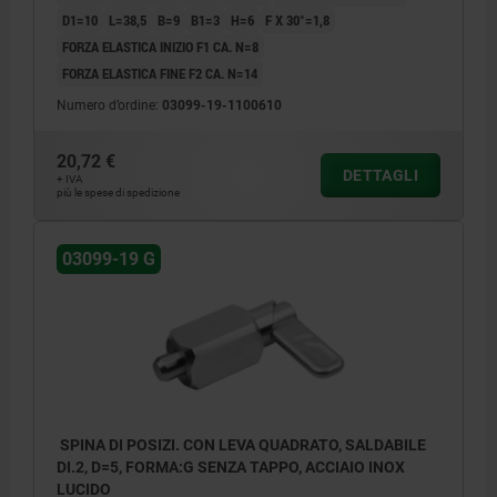
D1=10
L=38,5
B=9
B1=3
H=6
F X 30°=1,8
FORZA ELASTICA INIZIO F1 CA. N=8
FORZA ELASTICA FINE F2 CA. N=14
Numero d’ordine:
03099-19-1100610
20,72 €
DETTAGLI
+ IVA
più le spese di spedizione
03099-19 G
SPINA DI POSIZI. CON LEVA QUADRATO, SALDABILE
DI.2, D=5, FORMA:G SENZA TAPPO, ACCIAIO INOX
LUCIDO