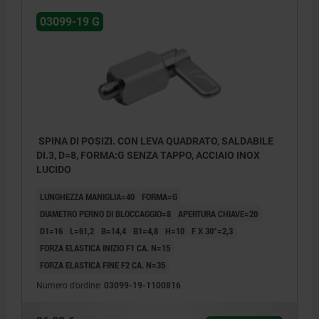
03099-19 G
SPINA DI POSIZI. CON LEVA QUADRATO, SALDABILE
DI.3, D=8, FORMA:G SENZA TAPPO, ACCIAIO INOX
LUCIDO
LUNGHEZZA MANIGLIA=40
FORMA=G
DIAMETRO PERNO DI BLOCCAGGIO=8
APERTURA CHIAVE=20
D1=16
L=61,2
B=14,4
B1=4,8
H=10
F X 30°=2,3
FORZA ELASTICA INIZIO F1 CA. N=15
FORZA ELASTICA FINE F2 CA. N=35
Numero d’ordine:
03099-19-1100816