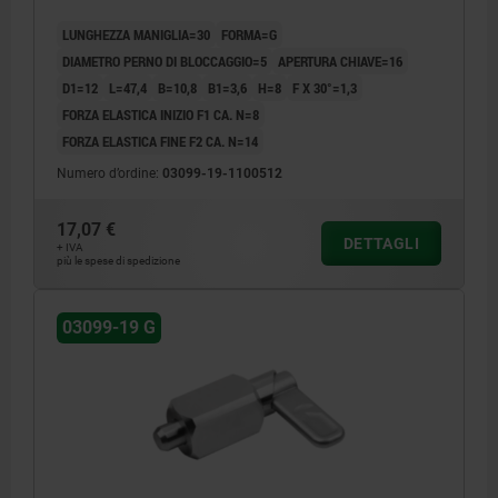
LUNGHEZZA MANIGLIA=30
FORMA=G
DIAMETRO PERNO DI BLOCCAGGIO=5
APERTURA CHIAVE=16
D1=12
L=47,4
B=10,8
B1=3,6
H=8
F X 30°=1,3
FORZA ELASTICA INIZIO F1 CA. N=8
FORZA ELASTICA FINE F2 CA. N=14
Numero d’ordine:
03099-19-1100512
17,07 €
DETTAGLI
+ IVA
più le spese di spedizione
03099-19 G