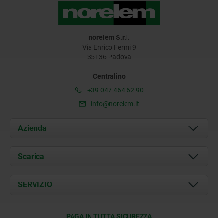
norelem S.r.l.
Via Enrico Fermi 9
35136 Padova
Centralino
+39 047 464 62 90
info@norelem.it
Azienda
Chi siamo
Scarica
Attualità
Documents
SERVIZIO
Contatti
Condizioni di fornitura
PAGA IN TUTTA SICUREZZA