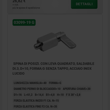
26,82 €
DETTAGLI
+ IVA
più le spese di spedizione
03099-19 G
SPINA DI POSIZI. CON LEVA QUADRATO, SALDABILE
DI.3, D=10, FORMA:G SENZA TAPPO, ACCIAIO INOX
LUCIDO
LUNGHEZZA MANIGLIA=40
FORMA=G
DIAMETRO PERNO DI BLOCCAGGIO=10
APERTURA CHIAVE=20
D1=16
L=61,2
B=14,4
B1=4,8
H=10
F X 30°=2,8
FORZA ELASTICA INIZIO F1 CA. N=15
FORZA ELASTICA FINE F2 CA. N=35