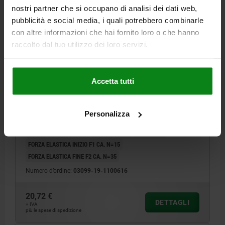
nostri partner che si occupano di analisi dei dati web,
pubblicità e social media, i quali potrebbero combinarle
con altre informazioni che hai fornito loro o che hanno
raccolto dal tuo utilizzo dei loro servizi.
SPINA DI POSIZI. CON LEVA QUADRATO, SALDABILE
DI.3, D=6, FORMA:G SENZA TAPPO, ACCIAIO INOX
Accetta tutti
LUCIDO
LUNGHEZZA MANIGLIA=40
FORMA=G
Personalizza
DIAMETRO PERNO DI BLOCCAGGIO=6
APERTURA CHIAVE=20
D1=16
L=61,2
B=14,4
B1=4,8
H=10
F X 30°=1,8
FORZA ELASTICA INIZIO F1 CA. N=15
FORZA ELASTICA FINE F2 CA. N=35
Numero d’ordine:
03099-19-1100616
20,72 €
DETTAGLI
+ IVA
più le spese di spedizione