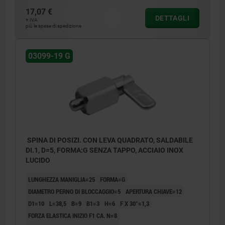
17,07 €
DETTAGLI
+ IVA
più le spese di spedizione
03099-19 G
SPINA DI POSIZI. CON LEVA QUADRATO, SALDABILE
DI.1, D=5, FORMA:G SENZA TAPPO, ACCIAIO INOX
LUCIDO
LUNGHEZZA MANIGLIA=25
FORMA=G
DIAMETRO PERNO DI BLOCCAGGIO=5
APERTURA CHIAVE=12
D1=10
L=38,5
B=9
B1=3
H=6
F X 30°=1,3
FORZA ELASTICA INIZIO F1 CA. N=8