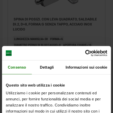
SPINA DI POSIZI. CON LEVA QUADRATO, SALDABILE
DI.2, D=8, FORMA:G SENZA TAPPO, ACCIAIO INOX
LUCIDO
LUNGHEZZA MANIGLIA=30
FORMA=G
DIAMETRO PERNO DI BLOCCAGGIO=8
APERTURA CHIAVE=16
D1=12
L=47,4
B=10,8
B1=3,6
H=8
F X 30°=2,3
FORZA ELASTICA INIZIO F1 CA. N=8
FORZA ELASTICA FINE F2 CA. N=14
Consenso
Dettagli
Informazioni sui cookie
Numero d’ordine:
03099-19-1100812
26,82 €
Questo sito web utilizza i cookie
DETTAGLI
+ IVA
più le spese di spedizione
Utilizziamo i cookie per personalizzare contenuti ed
annunci, per fornire funzionalità dei social media e per
analizzare il nostro traffico. Condividiamo inoltre
03099-19 G
informazioni sul modo in cui utilizzi il nostro sito con i