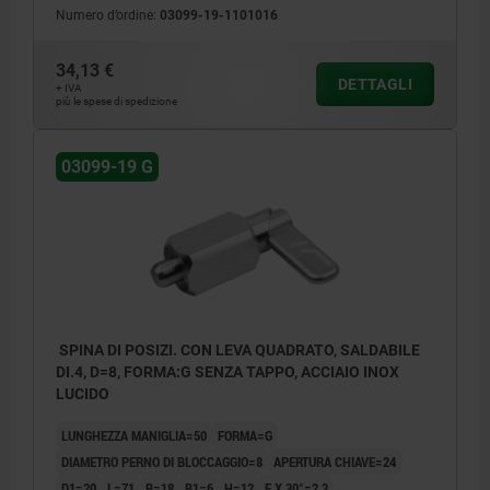
Numero d’ordine:
03099-19-1101016
34,13 €
DETTAGLI
+ IVA
più le spese di spedizione
03099-19 G
SPINA DI POSIZI. CON LEVA QUADRATO, SALDABILE
DI.4, D=8, FORMA:G SENZA TAPPO, ACCIAIO INOX
LUCIDO
LUNGHEZZA MANIGLIA=50
FORMA=G
DIAMETRO PERNO DI BLOCCAGGIO=8
APERTURA CHIAVE=24
D1=20
L=71
B=18
B1=6
H=12
F X 30°=2,3