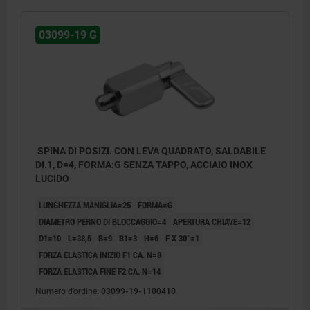
03099-19 G
SPINA DI POSIZI. CON LEVA QUADRATO, SALDABILE
DI.1, D=4, FORMA:G SENZA TAPPO, ACCIAIO INOX
LUCIDO
LUNGHEZZA MANIGLIA=25
FORMA=G
DIAMETRO PERNO DI BLOCCAGGIO=4
APERTURA CHIAVE=12
D1=10
L=38,5
B=9
B1=3
H=6
F X 30°=1
FORZA ELASTICA INIZIO F1 CA. N=8
FORZA ELASTICA FINE F2 CA. N=14
Numero d’ordine:
03099-19-1100410