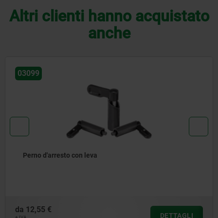
Altri clienti hanno acquistato
anche
03102
Chiavistello
da
16,55 €
AGLI
DET
+ IVA