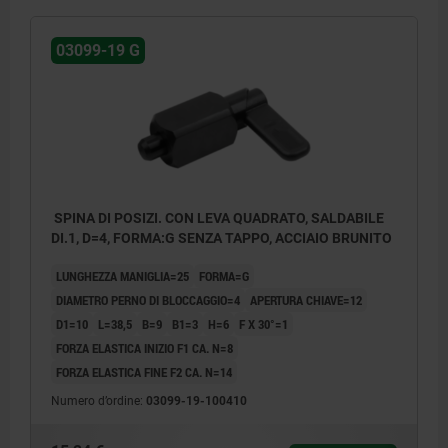
03099-19 G
SPINA DI POSIZI. CON LEVA QUADRATO, SALDABILE
DI.1, D=4, FORMA:G SENZA TAPPO, ACCIAIO BRUNITO
LUNGHEZZA MANIGLIA=25
FORMA=G
DIAMETRO PERNO DI BLOCCAGGIO=4
APERTURA CHIAVE=12
D1=10
L=38,5
B=9
B1=3
H=6
F X 30°=1
FORZA ELASTICA INIZIO F1 CA. N=8
FORZA ELASTICA FINE F2 CA. N=14
Numero d’ordine:
03099-19-100410