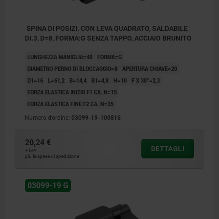
SPINA DI POSIZI. CON LEVA QUADRATO, SALDABILE
DI.3, D=8, FORMA:G SENZA TAPPO, ACCIAIO BRUNITO
LUNGHEZZA MANIGLIA=40
FORMA=G
DIAMETRO PERNO DI BLOCCAGGIO=8
APERTURA CHIAVE=20
D1=16
L=61,2
B=14,4
B1=4,8
H=10
F X 30°=2,3
FORZA ELASTICA INIZIO F1 CA. N=15
FORZA ELASTICA FINE F2 CA. N=35
Numero d’ordine:
03099-19-100816
20,24 €
DETTAGLI
+ IVA
più le spese di spedizione
03099-19 G