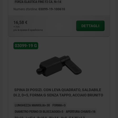
FORZA ELASTICA FINE F2 CA. N=14
Numero d’ordine:
03099-19-100610
16,58 €
DETTAGLI
+ IVA
più le spese di spedizione
03099-19 G
SPINA DI POSIZI. CON LEVA QUADRATO, SALDABILE
DI.2, D=5, FORMA:G SENZA TAPPO, ACCIAIO BRUNITO
LUNGHEZZA MANIGLIA=30
FORMA=G
DIAMETRO PERNO DI BLOCCAGGIO=5
APERTURA CHIAVE=16
D1=12
L=47,4
B=10,8
B1=3,6
H=8
F X 30°=1,3