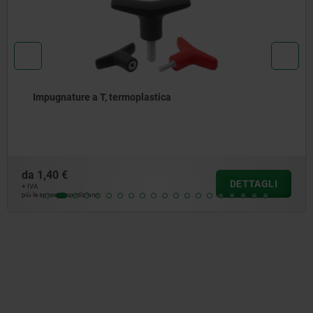
Impugnature a T rilevabili visivamente
da
6,04 €
GLI
DETT
+ IVA
più le spese di spedizione