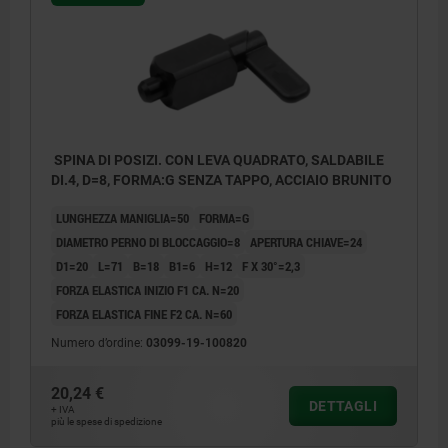
SPINA DI POSIZI. CON LEVA QUADRATO, SALDABILE
DI.4, D=8, FORMA:G SENZA TAPPO, ACCIAIO BRUNITO
LUNGHEZZA MANIGLIA=50
FORMA=G
DIAMETRO PERNO DI BLOCCAGGIO=8
APERTURA CHIAVE=24
D1=20
L=71
B=18
B1=6
H=12
F X 30°=2,3
FORZA ELASTICA INIZIO F1 CA. N=20
FORZA ELASTICA FINE F2 CA. N=60
Numero d’ordine:
03099-19-100820
20,24 €
DETTAGLI
+ IVA
più le spese di spedizione