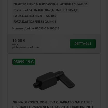
DIAMETRO PERNO DI BLOCCAGGIO=6
APERTURA CHIAVE=16
D1=12
L=47,4
B=10,8
B1=3,6
H=8
F X 30°=1,8
FORZA ELASTICA INIZIO F1 CA. N=8
FORZA ELASTICA FINE F2 CA. N=14
Numero d’ordine:
03099-19-100612
16,58 €
DETTAGLI
+ IVA
più le spese di spedizione
03099-19 G
SPINA DI POSIZI. CON LEVA QUADRATO, SALDABILE
DI.2, D=8, FORMA:G SENZA TAPPO, ACCIAIO BRUNITO