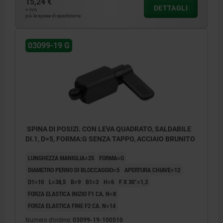
15,24 €
DETTAGLI
+ IVA
più le spese di spedizione
03099-19 G
SPINA DI POSIZI. CON LEVA QUADRATO, SALDABILE
DI.1, D=5, FORMA:G SENZA TAPPO, ACCIAIO BRUNITO
LUNGHEZZA MANIGLIA=25
FORMA=G
DIAMETRO PERNO DI BLOCCAGGIO=5
APERTURA CHIAVE=12
D1=10
L=38,5
B=9
B1=3
H=6
F X 30°=1,3
FORZA ELASTICA INIZIO F1 CA. N=8
FORZA ELASTICA FINE F2 CA. N=14
Numero d’ordine:
03099-19-100510