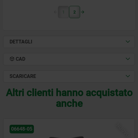
1
2
DETTAGLI
CAD
SCARICARE
Altri clienti hanno acquistato
anche
NUOVO
06648-07