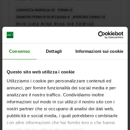
LUNGHEZZA MANIGLIA=30
FORMA=G
DIAMETRO PERNO DI BLOCCAGGIO=8
APERTURA CHIAVE=16
D1=12
L=47,4
B=10,8
B1=3,6
H=8
F X 30°=2,3
FORZA ELASTICA INIZIO F1 CA. N=8
FORZA ELASTICA FINE F2 CA. N=14
Numero d’ordine:
03099-19-100812
Consenso
Dettagli
Informazioni sui cookie
20,24 €
DETTAGLI
+ IVA
più le spese di spedizione
Questo sito web utilizza i cookie
Utilizziamo i cookie per personalizzare contenuti ed
03099-19 G
annunci, per fornire funzionalità dei social media e per
analizzare il nostro traffico. Condividiamo inoltre
informazioni sul modo in cui utilizzi il nostro sito con i
nostri partner che si occupano di analisi dei dati web,
pubblicità e social media, i quali potrebbero combinarle
con altre informazioni che hai fornito loro o che hanno
raccolto dal tuo utilizzo dei loro servizi.