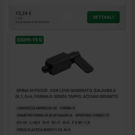
15,24 €
DETTAGLI
+ IVA
più le spese di spedizione
03099-19 G
SPINA DI POSIZI. CON LEVA QUADRATO, SALDABILE
DI.1, D=6, FORMA:G SENZA TAPPO, ACCIAIO BRUNITO
LUNGHEZZA MANIGLIA=25
FORMA=G
DIAMETRO PERNO DI BLOCCAGGIO=6
APERTURA CHIAVE=12
D1=10
L=38,5
B=9
B1=3
H=6
F X 30°=1,8
FORZA ELASTICA INIZIO F1 CA. N=8