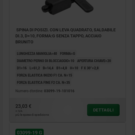
SPINA DI POSIZI. CON LEVA QUADRATO, SALDABILE
DI.3, D=10, FORMA:G SENZA TAPPO, ACCIAIO
BRUNITO
LUNGHEZZA MANIGLIA=40
FORMA=G
DIAMETRO PERNO DI BLOCCAGGIO=10
APERTURA CHIAVE=20
D1=16
L=61,2
B=14,4
B1=4,8
H=10
F X 30°=2,8
FORZA ELASTICA INIZIO F1 CA. N=15
FORZA ELASTICA FINE F2 CA. N=35
Numero d’ordine:
03099-19-101016
23,03 €
DETTAGLI
+ IVA
più le spese di spedizione
03099-19 G