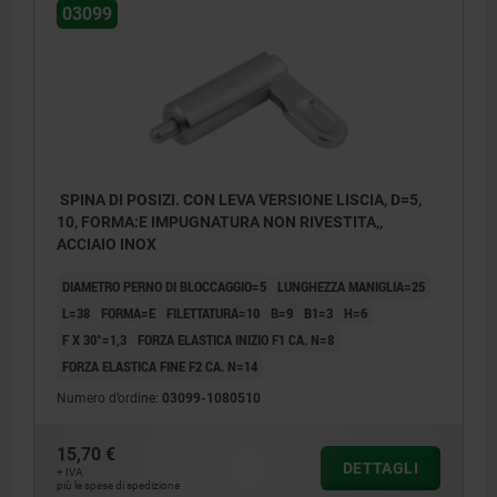
03099
SPINA DI POSIZI. CON LEVA VERSIONE LISCIA, D=5,
10, FORMA:E IMPUGNATURA NON RIVESTITA,,
ACCIAIO INOX
DIAMETRO PERNO DI BLOCCAGGIO=5
LUNGHEZZA MANIGLIA=25
L=38
FORMA=E
FILETTATURA=10
B=9
B1=3
H=6
F X 30°=1,3
FORZA ELASTICA INIZIO F1 CA. N=8
FORZA ELASTICA FINE F2 CA. N=14
Numero d’ordine:
03099-1080510
15,70 €
DETTAGLI
+ IVA
più le spese di spedizione