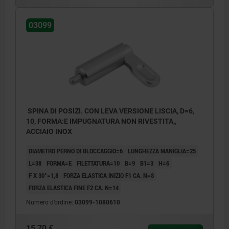
03099
SPINA DI POSIZI. CON LEVA VERSIONE LISCIA, D=6,
10, FORMA:E IMPUGNATURA NON RIVESTITA,,
ACCIAIO INOX
DIAMETRO PERNO DI BLOCCAGGIO=6
LUNGHEZZA MANIGLIA=25
L=38
FORMA=E
FILETTATURA=10
B=9
B1=3
H=6
F X 30°=1,8
FORZA ELASTICA INIZIO F1 CA. N=8
FORZA ELASTICA FINE F2 CA. N=14
Numero d’ordine:
03099-1080610
15,70 €