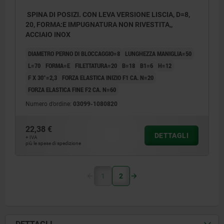
SPINA DI POSIZI. CON LEVA VERSIONE LISCIA, D=8,
20, FORMA:E IMPUGNATURA NON RIVESTITA,,
ACCIAIO INOX
DIAMETRO PERNO DI BLOCCAGGIO=8
LUNGHEZZA MANIGLIA=50
L=70
FORMA=E
FILETTATURA=20
B=18
B1=6
H=12
F X 30°=2,3
FORZA ELASTICA INIZIO F1 CA. N=20
FORZA ELASTICA FINE F2 CA. N=60
Numero d’ordine:
03099-1080820
22,38 €
DETTAGLI
+ IVA
più le spese di spedizione
1
2