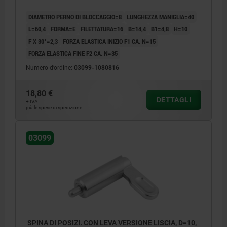
DIAMETRO PERNO DI BLOCCAGGIO=8
LUNGHEZZA MANIGLIA=40
L=60,4
FORMA=E
FILETTATURA=16
B=14,4
B1=4,8
H=10
F X 30°=2,3
FORZA ELASTICA INIZIO F1 CA. N=15
FORZA ELASTICA FINE F2 CA. N=35
Numero d’ordine:
03099-1080816
18,80 €
DETTAGLI
+ IVA
più le spese di spedizione
03099
SPINA DI POSIZI. CON LEVA VERSIONE LISCIA, D=10,