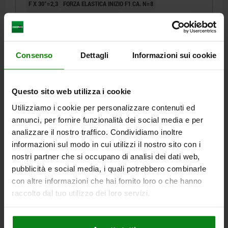
F X 30°=2,3
FORZA ELASTICA INIZIO F1 CA. N=8
FORZA ELASTICA FINE F2 CA. N=15
Numero d’ordine:
03099-1080812
Consenso
Dettagli
Informazioni sui cookie
17,22 €
DETTAGLI
+ IVA
più le spese di spedizione
Questo sito web utilizza i cookie
03099
Utilizziamo i cookie per personalizzare contenuti ed
annunci, per fornire funzionalità dei social media e per
analizzare il nostro traffico. Condividiamo inoltre
informazioni sul modo in cui utilizzi il nostro sito con i
nostri partner che si occupano di analisi dei dati web,
pubblicità e social media, i quali potrebbero combinarle
con altre informazioni che hai fornito loro o che hanno
SPINA DI POSIZI. CON LEVA VERSIONE LISCIA, D=6,
raccolto dal tuo utilizzo dei loro servizi.
16, FORMA:E IMPUGNATURA NON RIVESTITA,,
ACCIAIO INOX
DIAMETRO PERNO DI BLOCCAGGIO=6
LUNGHEZZA MANIGLIA=40