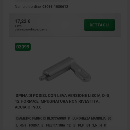
Numero d’ordine:
03099-1080612
17,22 €
DETTAGLI
+ IVA
più le spese di spedizione
03099
SPINA DI POSIZI. CON LEVA VERSIONE LISCIA, D=8,
12, FORMA:E IMPUGNATURA NON RIVESTITA,,
ACCIAIO INOX
DIAMETRO PERNO DI BLOCCAGGIO=8
LUNGHEZZA MANIGLIA=30
L=46,8
FORMA=E
FILETTATURA=12
B=10,8
B1=3,6
H=8