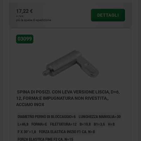
17,22 €
DETTAGLI
+ IVA
più le spese di spedizione
03099
SPINA DI POSIZI. CON LEVA VERSIONE LISCIA, D=6,
12, FORMA:E IMPUGNATURA NON RIVESTITA,,
ACCIAIO INOX
DIAMETRO PERNO DI BLOCCAGGIO=6
LUNGHEZZA MANIGLIA=30
L=46,8
FORMA=E
FILETTATURA=12
B=10,8
B1=3,6
H=8
F X 30°=1,8
FORZA ELASTICA INIZIO F1 CA. N=8
FORZA ELASTICA FINE F2 CA. N=15