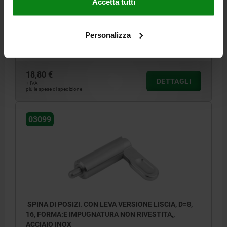
Accetta tutti
L=60,4
FORMA=E
FILETTATURA=16
B=14,4
B1=4,8
H=10
F X 30°=1,8
FORZA ELASTICA INIZIO F1 CA. N=15
FORZA ELASTICA FINE F2 CA. N=35
Personalizza
Numero d’ordine:
03099-1080616
18,80 €
DETTAGLI
+ IVA
più le spese di spedizione
03099
SPINA DI POSIZI. CON LEVA VERSIONE LISCIA, D=8,
16, FORMA:E IMPUGNATURA NON RIVESTITA,,
ACCIAIO INOX