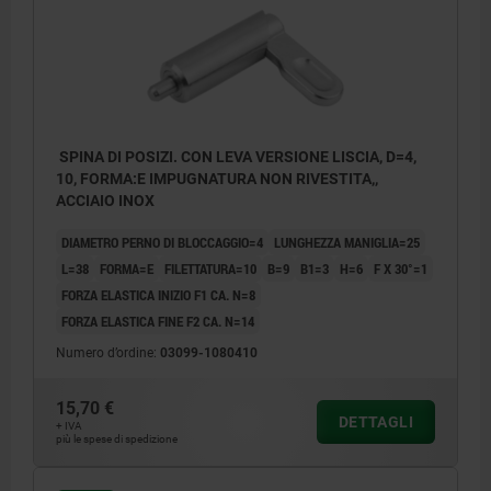
SPINA DI POSIZI. CON LEVA VERSIONE LISCIA, D=4,
10, FORMA:E IMPUGNATURA NON RIVESTITA,,
ACCIAIO INOX
DIAMETRO PERNO DI BLOCCAGGIO=4
LUNGHEZZA MANIGLIA=25
L=38
FORMA=E
FILETTATURA=10
B=9
B1=3
H=6
F X 30°=1
FORZA ELASTICA INIZIO F1 CA. N=8
FORZA ELASTICA FINE F2 CA. N=14
Numero d’ordine:
03099-1080410
15,70 €
Forma E: impugnatura non verniciata, corpo
DETTAGLI
+ IVA
più le spese di spedizione
liscio