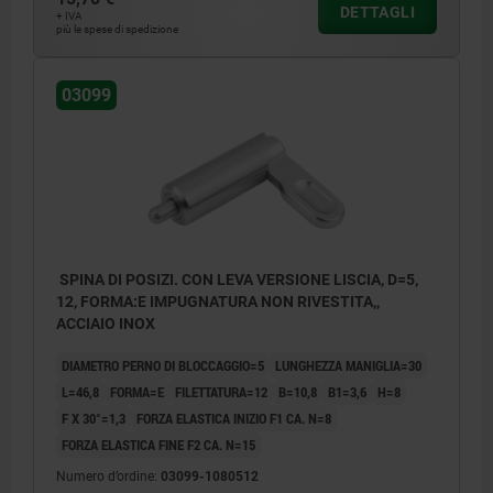
DETTAGLI
+ IVA
più le spese di spedizione
03099
SPINA DI POSIZI. CON LEVA VERSIONE LISCIA, D=5,
12, FORMA:E IMPUGNATURA NON RIVESTITA,,
ACCIAIO INOX
DIAMETRO PERNO DI BLOCCAGGIO=5
LUNGHEZZA MANIGLIA=30
L=46,8
FORMA=E
FILETTATURA=12
B=10,8
B1=3,6
H=8
F X 30°=1,3
FORZA ELASTICA INIZIO F1 CA. N=8
FORZA ELASTICA FINE F2 CA. N=15
Numero d’ordine:
03099-1080512