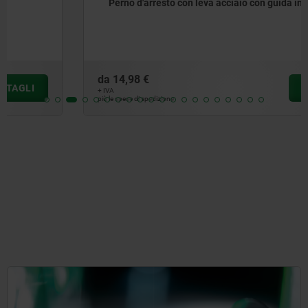
Perno d'arresto con leva acciaio con guida interna
da
14,98 €
DETTAGLI
+ IVA
più le spese di spedizione