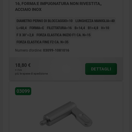
16, FORMA:E IMPUGNATURA NON RIVESTITA,,
ACCIAIO INOX
DIAMETRO PERNO DI BLOCCAGGIO=10
LUNGHEZZA MANIGLIA=40
L=60,4
FORMA=E
FILETTATURA=16
B=14,4
B1=4,8
H=10
F X 30°=2,8
FORZA ELASTICA INIZIO F1 CA. N=15
FORZA ELASTICA FINE F2 CA. N=35
Numero d’ordine:
03099-1081016
18,80 €
DETTAGLI
+ IVA
più le spese di spedizione
03099