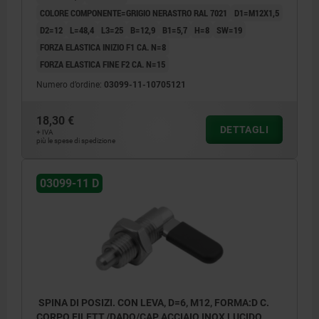
COLORE COMPONENTE=GRIGIO NERASTRO RAL 7021
D1=M12X1,5
D2=12
L=48,4
L3=25
B=12,9
B1=5,7
H=8
SW=19
FORZA ELASTICA INIZIO F1 CA. N=8
FORZA ELASTICA FINE F2 CA. N=15
Numero d’ordine:
03099-11-10705121
18,30 €
DETTAGLI
+ IVA
più le spese di spedizione
03099-11 D
SPINA DI POSIZI. CON LEVA, D=6, M12, FORMA:D C.
CORPO FILETT./DADO/CAP, ACCIAIO INOX LUCIDO,