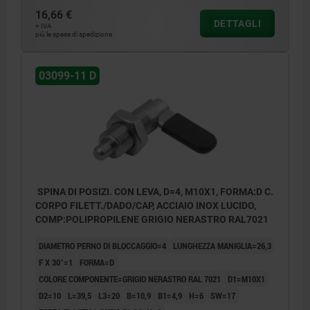
16,66 €
DETTAGLI
+ IVA
più le spese di spedizione
03099-11 D
SPINA DI POSIZI. CON LEVA, D=4, M10X1, FORMA:D C.
CORPO FILETT./DADO/CAP, ACCIAIO INOX LUCIDO,
COMP:POLIPROPILENE GRIGIO NERASTRO RAL7021
DIAMETRO PERNO DI BLOCCAGGIO=4
LUNGHEZZA MANIGLIA=26,3
F X 30°=1
FORMA=D
COLORE COMPONENTE=GRIGIO NERASTRO RAL 7021
D1=M10X1
D2=10
L=39,5
L3=20
B=10,9
B1=4,9
H=6
SW=17