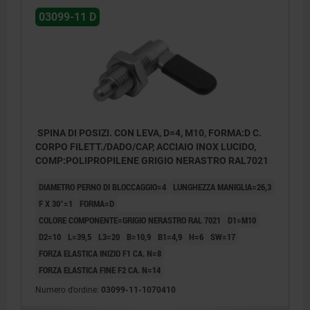
03099-11 D
SPINA DI POSIZI. CON LEVA, D=4, M10, FORMA:D C.
CORPO FILETT./DADO/CAP, ACCIAIO INOX LUCIDO,
COMP:POLIPROPILENE GRIGIO NERASTRO RAL7021
DIAMETRO PERNO DI BLOCCAGGIO=4
LUNGHEZZA MANIGLIA=26,3
F X 30°=1
FORMA=D
COLORE COMPONENTE=GRIGIO NERASTRO RAL 7021
D1=M10
D2=10
L=39,5
L3=20
B=10,9
B1=4,9
H=6
SW=17
FORZA ELASTICA INIZIO F1 CA. N=8
FORZA ELASTICA FINE F2 CA. N=14
Numero d’ordine:
03099-11-1070410