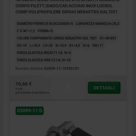
CORPO FILETT./DADO/CAP, ACCIAIO INOX LUCIDO,
COMP:POLIPROPILENE GRIGIO NERASTRO RAL7021
DIAMETRO PERNO DI BLOCCAGGIO=5
LUNGHEZZA MANIGLIA=26,3
F X 30°=1,3
FORMA=D
COLORE COMPONENTE=GRIGIO NERASTRO RAL 7021
D1=M10X1
D2=10
L=39,5
L3=20
B=10,9
B1=4,9
H=6
SW=17
FORZA ELASTICA INIZIO F1 CA. N=8
FORZA ELASTICA FINE F2 CA. N=14
Numero d’ordine:
03099-11-10705101
16,66 €
DETTAGLI
+ IVA
più le spese di spedizione
03099-11 D