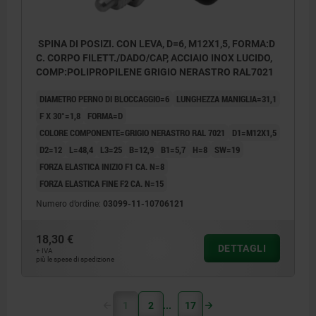
SPINA DI POSIZI. CON LEVA, D=6, M12X1,5, FORMA:D
C. CORPO FILETT./DADO/CAP, ACCIAIO INOX LUCIDO,
COMP:POLIPROPILENE GRIGIO NERASTRO RAL7021
DIAMETRO PERNO DI BLOCCAGGIO=6
LUNGHEZZA MANIGLIA=31,1
F X 30°=1,8
FORMA=D
COLORE COMPONENTE=GRIGIO NERASTRO RAL 7021
D1=M12X1,5
D2=12
L=48,4
L3=25
B=12,9
B1=5,7
H=8
SW=19
FORZA ELASTICA INIZIO F1 CA. N=8
FORZA ELASTICA FINE F2 CA. N=15
Numero d’ordine:
03099-11-10706121
18,30 €
DETTAGLI
+ IVA
più le spese di spedizione
1
2
17