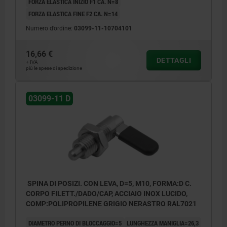
FORZA ELASTICA INIZIO F1 CA. N=8
FORZA ELASTICA FINE F2 CA. N=14
Numero d’ordine:
03099-11-10704101
16,66 €
DETTAGLI
+ IVA
più le spese di spedizione
03099-11 D
SPINA DI POSIZI. CON LEVA, D=5, M10, FORMA:D C.
CORPO FILETT./DADO/CAP, ACCIAIO INOX LUCIDO,
COMP:POLIPROPILENE GRIGIO NERASTRO RAL7021
DIAMETRO PERNO DI BLOCCAGGIO=5
LUNGHEZZA MANIGLIA=26,3