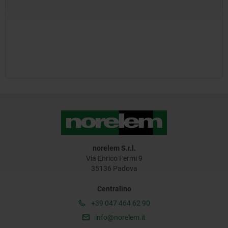
norelem S.r.l.
Via Enrico Fermi 9
35136 Padova
Centralino
+39 047 464 62 90
info@norelem.it