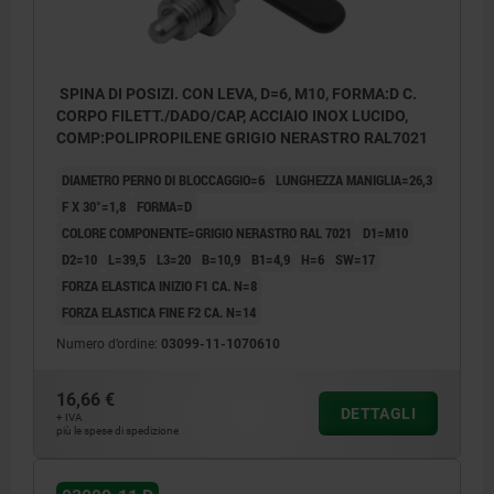
SPINA DI POSIZI. CON LEVA, D=6, M10, FORMA:D C.
CORPO FILETT./DADO/CAP, ACCIAIO INOX LUCIDO,
COMP:POLIPROPILENE GRIGIO NERASTRO RAL7021
DIAMETRO PERNO DI BLOCCAGGIO=6
LUNGHEZZA MANIGLIA=26,3
F X 30°=1,8
FORMA=D
COLORE COMPONENTE=GRIGIO NERASTRO RAL 7021
D1=M10
D2=10
L=39,5
L3=20
B=10,9
B1=4,9
H=6
SW=17
FORZA ELASTICA INIZIO F1 CA. N=8
FORZA ELASTICA FINE F2 CA. N=14
Numero d’ordine:
03099-11-1070610
16,66 €
DETTAGLI
+ IVA
più le spese di spedizione