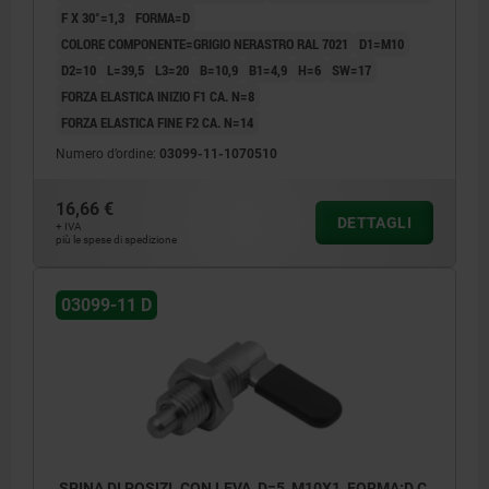
F X 30°=1,3
FORMA=D
COLORE COMPONENTE=GRIGIO NERASTRO RAL 7021
D1=M10
D2=10
L=39,5
L3=20
B=10,9
B1=4,9
H=6
SW=17
FORZA ELASTICA INIZIO F1 CA. N=8
FORZA ELASTICA FINE F2 CA. N=14
Numero d’ordine:
03099-11-1070510
16,66 €
DETTAGLI
+ IVA
più le spese di spedizione
03099-11 D
SPINA DI POSIZI. CON LEVA, D=5, M10X1, FORMA:D C.