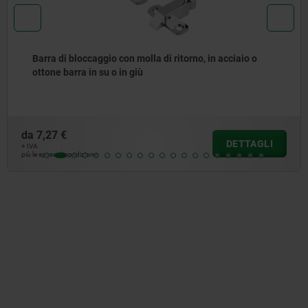
Perno d'arresto con leva acciaio inox con battuta
da
17,16 €
DETTAGLI
+ IVA
più le spese di spedizione