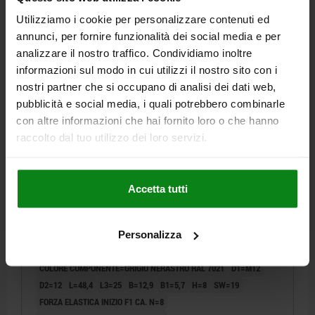
DETTAGLI
+ IVA
Utilizziamo i cookie per personalizzare contenuti ed
più le spese di spedizione
annunci, per fornire funzionalità dei social media e per
analizzare il nostro traffico. Condividiamo inoltre
03099-11 D
informazioni sul modo in cui utilizzi il nostro sito con i
nostri partner che si occupano di analisi dei dati web,
pubblicità e social media, i quali potrebbero combinarle
con altre informazioni che hai fornito loro o che hanno
raccolto dal tuo utilizzo dei loro servizi.
SPINA DI POSIZI. CON LEVA, D=5, M12, FORMA:D C.
Accetta tutti
CORPO FILETT./DADO/CAP, ACCIAIO INOX LUCIDO,
COMP:POLIPROPILENE GRIGIO NERASTRO RAL7021
DIAMETRO PERNO DI BLOCCAGGIO=5
LUNGHEZZA MANIGLIA=31,1
Personalizza
F X 30°=1,3
FORMA=D
COLORE COMPONENTE=GRIGIO NERASTRO RAL 7021
D1=M12
D2=12
L=48,4
L3=25
B=12,9
B1=5,7
H=8
SW=19
FORZA ELASTICA INIZIO F1 CA. N=8