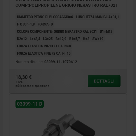
COMP:POLIPROPILENE GRIGIO NERASTRO RAL7021
DIAMETRO PERNO DI BLOCCAGGIO=6
LUNGHEZZA MANIGLIA=31,1
F X 30°=1,8
FORMA=D
COLORE COMPONENTE=GRIGIO NERASTRO RAL 7021
D1=M12
D2=12
L=48,4
L3=25
B=12,9
B1=5,7
H=8
SW=19
FORZA ELASTICA INIZIO F1 CA. N=8
FORZA ELASTICA FINE F2 CA. N=15
Numero d’ordine:
03099-11-1070612
18,30 €
DETTAGLI
+ IVA
più le spese di spedizione
03099-11 D