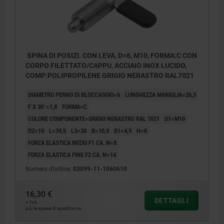
SPINA DI POSIZI. CON LEVA, D=6, M10, FORMA:C CON
CORPO FILETTATO/CAPPU, ACCIAIO INOX LUCIDO,
COMP:POLIPROPILENE GRIGIO NERASTRO RAL7021
DIAMETRO PERNO DI BLOCCAGGIO=6
LUNGHEZZA MANIGLIA=26,3
F X 30°=1,8
FORMA=C
COLORE COMPONENTE=GRIGIO NERASTRO RAL 7021
D1=M10
D2=10
L=39,5
L3=20
B=10,9
B1=4,9
H=6
FORZA ELASTICA INIZIO F1 CA. N=8
FORZA ELASTICA FINE F2 CA. N=14
Numero d’ordine:
03099-11-1060610
16,30 €
DETTAGLI
+ IVA
più le spese di spedizione