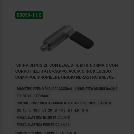
03099-11 C
SPINA DI POSIZI. CON LEVA, D=4, M10, FORMA:C CON
CORPO FILETTATO/CAPPU, ACCIAIO INOX LUCIDO,
COMP:POLIPROPILENE GRIGIO NERASTRO RAL7021
DIAMETRO PERNO DI BLOCCAGGIO=4
LUNGHEZZA MANIGLIA=26,3
F X 30°=1
FORMA=C
COLORE COMPONENTE=GRIGIO NERASTRO RAL 7021
D1=M10
D2=10
L=39,5
L3=20
B=10,9
B1=4,9
H=6
FORZA ELASTICA INIZIO F1 CA. N=8
FORZA ELASTICA FINE F2 CA. N=14
Numero d’ordine:
03099-11-1060410