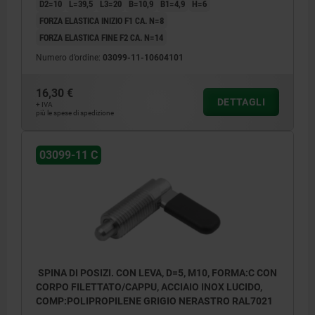
D2=10
L=39,5
L3=20
B=10,9
B1=4,9
H=6
FORZA ELASTICA INIZIO F1 CA. N=8
FORZA ELASTICA FINE F2 CA. N=14
Numero d’ordine:
03099-11-10604101
16,30 €
DETTAGLI
+ IVA
più le spese di spedizione
03099-11 C
SPINA DI POSIZI. CON LEVA, D=5, M10, FORMA:C CON
CORPO FILETTATO/CAPPU, ACCIAIO INOX LUCIDO,
COMP:POLIPROPILENE GRIGIO NERASTRO RAL7021