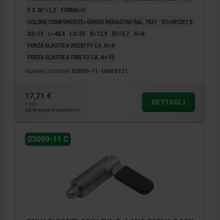
F X 30°=1,3
FORMA=C
COLORE COMPONENTE=GRIGIO NERASTRO RAL 7021
D1=M12X1,5
D2=12
L=48,4
L3=25
B=12,9
B1=5,7
H=8
FORZA ELASTICA INIZIO F1 CA. N=8
FORZA ELASTICA FINE F2 CA. N=15
Numero d’ordine:
03099-11-10605121
17,71 €
DETTAGLI
+ IVA
più le spese di spedizione
03099-11 C