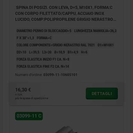
SPINA DI POSIZI. CON LEVA, D=5, M10X1, FORMA:C
CON CORPO FILETTATO/CAPPU, ACCIAIO INOX
LUCIDO, COMP:POLIPROPILENE GRIGIO NERASTRO
RAL7021
DIAMETRO PERNO DI BLOCCAGGIO=5
LUNGHEZZA MANIGLIA=26,3
F X 30°=1,3
FORMA=C
COLORE COMPONENTE=GRIGIO NERASTRO RAL 7021
D1=M10X1
D2=10
L=39,5
L3=20
B=10,9
B1=4,9
H=6
FORZA ELASTICA INIZIO F1 CA. N=8
FORZA ELASTICA FINE F2 CA. N=14
Numero d’ordine:
03099-11-10605101
16,30 €
DETTAGLI
+ IVA
più le spese di spedizione
03099-11 C