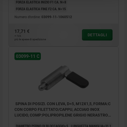
FORZA ELASTICA INIZIO F1 CA. N=8
FORZA ELASTICA FINE F2 CA. N=15
Numero d’ordine:
03099-11-1060512
17,71 €
DETTAGLI
+ IVA
più le spese di spedizione
03099-11 C
SPINA DI POSIZI. CON LEVA, D=5, M12X1,5, FORMA:C
CON CORPO FILETTATO/CAPPU, ACCIAIO INOX
LUCIDO, COMP:POLIPROPILENE GRIGIO NERASTRO
RAL7021
DIAMETRO PERNO DI BLOCCAGGIO=5
LUNGHEZZA MANIGLIA=31,1