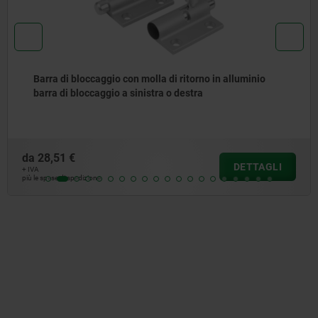
Perno d'arresto in acciaio inox con dado quadrato
da
17,07 €
DETTAGLI
+ IVA
più le spese di spedizione