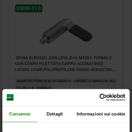
03099-11 C
SPINA DI POSIZI. CON LEVA, D=6, M10X1, FORMA:C
CON CORPO FILETTATO/CAPPU, ACCIAIO INOX
LUCIDO, COMP:POLIPROPILENE GRIGIO NERASTRO
RAL7021
DIAMETRO PERNO DI BLOCCAGGIO=6
LUNGHEZZA MANIGLIA=26,3
F X 30°=1,8
FORMA=C
COLORE COMPONENTE=GRIGIO NERASTRO RAL 7021
D1=M10X1
D2=10
L=39,5
L3=20
B=10,9
B1=4,9
H=6
FORZA ELASTICA INIZIO F1 CA. N=8
Consenso
Dettagli
Informazioni sui cookie
FORZA ELASTICA FINE F2 CA. N=14
Numero d’ordine:
03099-11-10606101