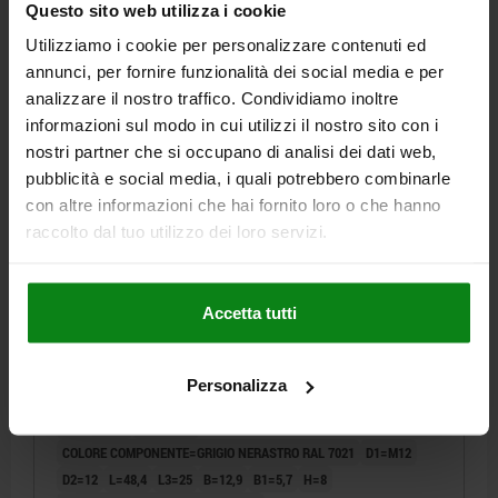
Questo sito web utilizza i cookie
16,30 €
DETTAGLI
Utilizziamo i cookie per personalizzare contenuti ed
+ IVA
più le spese di spedizione
annunci, per fornire funzionalità dei social media e per
analizzare il nostro traffico. Condividiamo inoltre
informazioni sul modo in cui utilizzi il nostro sito con i
03099-11 C
nostri partner che si occupano di analisi dei dati web,
pubblicità e social media, i quali potrebbero combinarle
con altre informazioni che hai fornito loro o che hanno
raccolto dal tuo utilizzo dei loro servizi.
Accetta tutti
SPINA DI POSIZI. CON LEVA, D=5, M12, FORMA:C CON
CORPO FILETTATO/CAPPU, ACCIAIO INOX LUCIDO,
COMP:POLIPROPILENE GRIGIO NERASTRO RAL7021
Personalizza
DIAMETRO PERNO DI BLOCCAGGIO=5
LUNGHEZZA MANIGLIA=31,1
F X 30°=1,3
FORMA=C
COLORE COMPONENTE=GRIGIO NERASTRO RAL 7021
D1=M12
D2=12
L=48,4
L3=25
B=12,9
B1=5,7
H=8