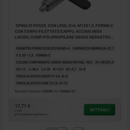
SPINA DI POSIZI. CON LEVA, D=6, M12X1,5, FORMA:C
CON CORPO FILETTATO/CAPPU, ACCIAIO INOX
LUCIDO, COMP:POLIPROPILENE GRIGIO NERASTRO
RAL7021
DIAMETRO PERNO DI BLOCCAGGIO=6
LUNGHEZZA MANIGLIA=31,1
F X 30°=1,8
FORMA=C
COLORE COMPONENTE=GRIGIO NERASTRO RAL 7021
D1=M12X1,5
D2=12
L=48,4
L3=25
B=12,9
B1=5,7
H=8
FORZA ELASTICA INIZIO F1 CA. N=8
FORZA ELASTICA FINE F2 CA. N=15
Numero d’ordine:
03099-11-10606121
17,71 €
DETTAGLI
+ IVA
più le spese di spedizione