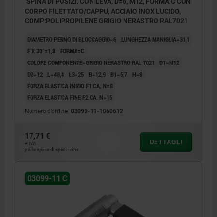
SPINA DI POSIZI. CON LEVA, D=6, M12, FORMA:C CON
CORPO FILETTATO/CAPPU, ACCIAIO INOX LUCIDO,
COMP:POLIPROPILENE GRIGIO NERASTRO RAL7021
DIAMETRO PERNO DI BLOCCAGGIO=6
LUNGHEZZA MANIGLIA=31,1
F X 30°=1,8
FORMA=C
COLORE COMPONENTE=GRIGIO NERASTRO RAL 7021
D1=M12
D2=12
L=48,4
L3=25
B=12,9
B1=5,7
H=8
FORZA ELASTICA INIZIO F1 CA. N=8
FORZA ELASTICA FINE F2 CA. N=15
Numero d’ordine:
03099-11-1060612
17,71 €
DETTAGLI
+ IVA
più le spese di spedizione
03099-11 C