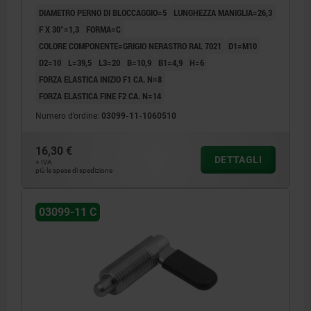
DIAMETRO PERNO DI BLOCCAGGIO=5
LUNGHEZZA MANIGLIA=26,3
F X 30°=1,3
FORMA=C
COLORE COMPONENTE=GRIGIO NERASTRO RAL 7021
D1=M10
D2=10
L=39,5
L3=20
B=10,9
B1=4,9
H=6
FORZA ELASTICA INIZIO F1 CA. N=8
FORZA ELASTICA FINE F2 CA. N=14
Numero d’ordine:
03099-11-1060510
16,30 €
DETTAGLI
+ IVA
più le spese di spedizione
03099-11 C