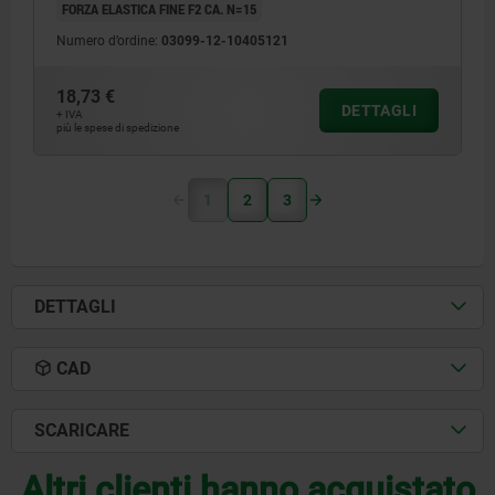
FORZA ELASTICA FINE F2 CA. N=15
Numero d’ordine:
03099-12-10405121
18,73 €
DETTAGLI
+ IVA
più le spese di spedizione
1
2
3
DETTAGLI
CAD
SCARICARE
Altri clienti hanno acquistato