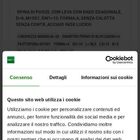
SPINA DI POSIZI. CON LEVA CON DADO ESAGONALE,
D=6, M10X1, SW1=10, FORMA:A, SENZA CALOTTA
SENZA CONTR, ACCIAIO INOX LUCIDO
LUNGHEZZA MANIGLIA=25
DIAMETRO PERNO DI BLOCCAGGIO=6
FILETTATURA=M10X1
FORMA=A
D2=10
L=38,5
L3=15
B=9
B1=3
H=6
F X 30°=1,8
SW1=10
FORZA ELASTICA INIZIO F1 CA. N=8
FORZA ELASTICA FINE F2 CA. N=14
Numero d’ordine:
03099-12-10406101
Consenso
Dettagli
Informazioni sui cookie
17,16 €
DETTAGLI
+ IVA
Questo sito web utilizza i cookie
più le spese di spedizione
Utilizziamo i cookie per personalizzare contenuti ed
annunci, per fornire funzionalità dei social media e per
03099-12 A
analizzare il nostro traffico. Condividiamo inoltre
informazioni sul modo in cui utilizzi il nostro sito con i
nostri partner che si occupano di analisi dei dati web,