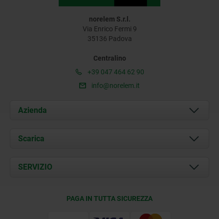
norelem S.r.l.
Via Enrico Fermi 9
35136 Padova
Centralino
+39 047 464 62 90
info@norelem.it
Azienda
Chi siamo
Scarica
Attualità
Documents
SERVIZIO
Contatti
Condizioni di fornitura
PAGA IN TUTTA SICUREZZA
Certificazione