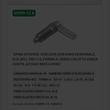
03099-12 A
SPINA DI POSIZI. CON LEVA CON DADO ESAGONALE,
D=8, M12, SW1=12, FORMA:A, SENZA CALOTTA SENZA
CONTR, ACCIAIO INOX LUCIDO
LUNGHEZZA MANIGLIA=30
DIAMETRO PERNO DI BLOCCAGGIO=8
FILETTATURA=M12
FORMA=A
D2=12
L=47,4
L3=19
B=10,8
B1=3,6
H=8
F X 30°=2,3
SW1=12
FORZA ELASTICA INIZIO F1 CA. N=8
FORZA ELASTICA FINE F2 CA. N=15
Numero d’ordine:
03099-12-1040812