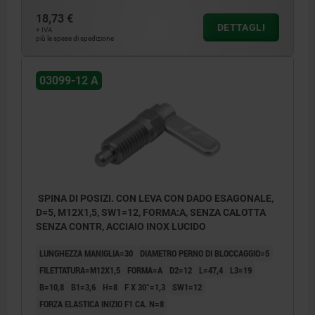
18,73 €
DETTAGLI
+ IVA
più le spese di spedizione
03099-12 A
SPINA DI POSIZI. CON LEVA CON DADO ESAGONALE,
D=5, M12X1,5, SW1=12, FORMA:A, SENZA CALOTTA
SENZA CONTR, ACCIAIO INOX LUCIDO
LUNGHEZZA MANIGLIA=30
DIAMETRO PERNO DI BLOCCAGGIO=5
FILETTATURA=M12X1,5
FORMA=A
D2=12
L=47,4
L3=19
B=10,8
B1=3,6
H=8
F X 30°=1,3
SW1=12
FORZA ELASTICA INIZIO F1 CA. N=8