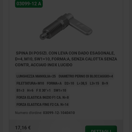
03099-12 A
SPINA DI POSIZI. CON LEVA CON DADO ESAGONALE,
D=4, M10, SW1=10, FORMA:A, SENZA CALOTTA SENZA
CONTR, ACCIAIO INOX LUCIDO
LUNGHEZZA MANIGLIA=25
DIAMETRO PERNO DI BLOCCAGGIO=4
FILETTATURA=M10
FORMA=A
D2=10
L=38,5
L3=15
B=9
B1=3
H=6
F X 30°=1
SW1=10
FORZA ELASTICA INIZIO F1 CA. N=8
FORZA ELASTICA FINE F2 CA. N=14
Numero d’ordine:
03099-12-1040410
Forma A: senza calotta barra senza dado.
17,16 €
Forma B: senza calotta barra con dado.
DETTAGLI