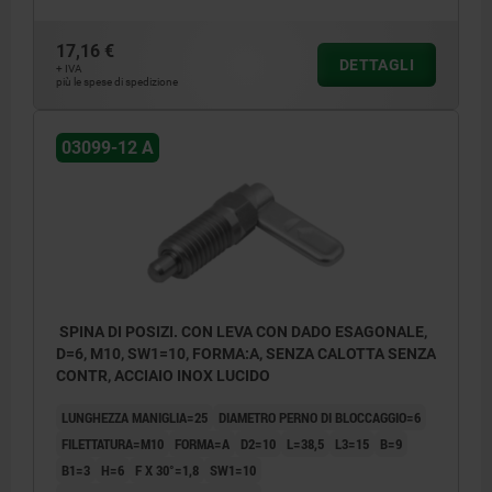
17,16 €
DETTAGLI
+ IVA
più le spese di spedizione
03099-12 A
SPINA DI POSIZI. CON LEVA CON DADO ESAGONALE,
D=6, M10, SW1=10, FORMA:A, SENZA CALOTTA SENZA
CONTR, ACCIAIO INOX LUCIDO
LUNGHEZZA MANIGLIA=25
DIAMETRO PERNO DI BLOCCAGGIO=6
FILETTATURA=M10
FORMA=A
D2=10
L=38,5
L3=15
B=9
B1=3
H=6
F X 30°=1,8
SW1=10