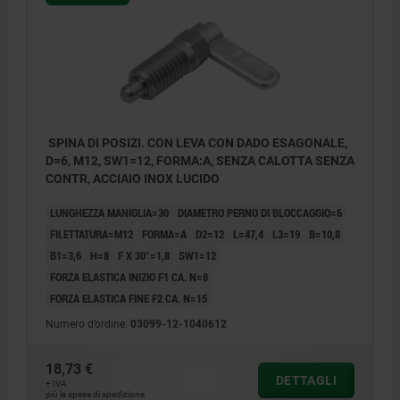
SPINA DI POSIZI. CON LEVA CON DADO ESAGONALE,
D=6, M12, SW1=12, FORMA:A, SENZA CALOTTA SENZA
CONTR, ACCIAIO INOX LUCIDO
LUNGHEZZA MANIGLIA=30
DIAMETRO PERNO DI BLOCCAGGIO=6
FILETTATURA=M12
FORMA=A
D2=12
L=47,4
L3=19
B=10,8
B1=3,6
H=8
F X 30°=1,8
SW1=12
FORZA ELASTICA INIZIO F1 CA. N=8
FORZA ELASTICA FINE F2 CA. N=15
Numero d’ordine:
03099-12-1040612
18,73 €
DETTAGLI
+ IVA
più le spese di spedizione