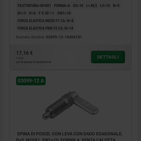
FILETTATURA=M10X1
FORMA=A
D2=10
L=38,5
L3=15
B=9
B1=3
H=6
F X 30°=1
SW1=10
FORZA ELASTICA INIZIO F1 CA. N=8
FORZA ELASTICA FINE F2 CA. N=14
Numero d’ordine:
03099-12-10404101
17,16 €
DETTAGLI
+ IVA
più le spese di spedizione
03099-12 A
SPINA DI POSIZI. CON LEVA CON DADO ESAGONALE,
D=5, M10X1, SW1=10, FORMA:A, SENZA CALOTTA