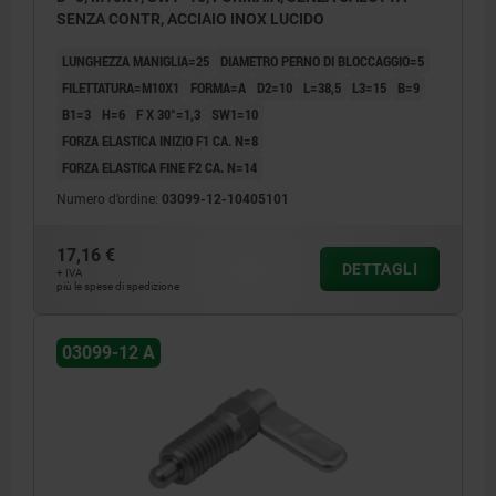
SENZA CONTR, ACCIAIO INOX LUCIDO
LUNGHEZZA MANIGLIA=25
DIAMETRO PERNO DI BLOCCAGGIO=5
FILETTATURA=M10X1
FORMA=A
D2=10
L=38,5
L3=15
B=9
B1=3
H=6
F X 30°=1,3
SW1=10
FORZA ELASTICA INIZIO F1 CA. N=8
FORZA ELASTICA FINE F2 CA. N=14
Numero d’ordine:
03099-12-10405101
17,16 €
DETTAGLI
+ IVA
più le spese di spedizione
03099-12 A