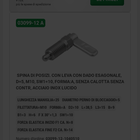
+ IVA
più le spese di spedizione
Forma C: con calotta barra senza dado.
Forma D: con calotta barra con dado.
03099-12 A
SPINA DI POSIZI. CON LEVA CON DADO ESAGONALE,
D=5, M10, SW1=10, FORMA:A, SENZA CALOTTA SENZA
CONTR, ACCIAIO INOX LUCIDO
LUNGHEZZA MANIGLIA=25
DIAMETRO PERNO DI BLOCCAGGIO=5
FILETTATURA=M10
FORMA=A
D2=10
L=38,5
L3=15
B=9
B1=3
H=6
F X 30°=1,3
SW1=10
FORZA ELASTICA INIZIO F1 CA. N=8
FORZA ELASTICA FINE F2 CA. N=14
Numero d’ordine:
03099-12-1040510