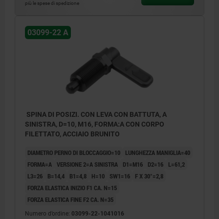
più le spese di spedizione
03099-22 A
SPINA DI POSIZI. CON LEVA CON BATTUTA, A
SINISTRA, D=10, M16, FORMA:A CON CORPO
FILETTATO, ACCIAIO BRUNITO
DIAMETRO PERNO DI BLOCCAGGIO=10
LUNGHEZZA MANIGLIA=40
FORMA=A
VERSIONE 2=A SINISTRA
D1=M16
D2=16
L=61,2
L3=26
B=14,4
B1=4,8
H=10
SW1=16
F X 30°=2,8
FORZA ELASTICA INIZIO F1 CA. N=15
FORZA ELASTICA FINE F2 CA. N=35
Numero d’ordine:
03099-22-1041016