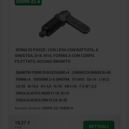
03099-22 A
SPINA DI POSIZI. CON LEVA CON BATTUTA, A
SINISTRA, D=8, M16, FORMA:A CON CORPO
FILETTATO, ACCIAIO BRUNITO
DIAMETRO PERNO DI BLOCCAGGIO=8
LUNGHEZZA MANIGLIA=40
FORMA=A
VERSIONE 2=A SINISTRA
D1=M16
D2=16
L=61,2
L3=26
B=14,4
B1=4,8
H=10
SW1=16
F X 30°=2,3
FORZA ELASTICA INIZIO F1 CA. N=15
FORZA ELASTICA FINE F2 CA. N=35
Numero d’ordine:
03099-22-1040816
18,27 €
DETTAGLI
+ IVA