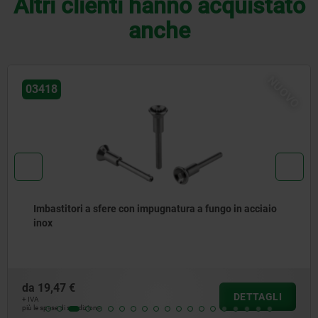
Altri clienti hanno acquistato
anche
NUOVO
03418
Imbastitori a sfere con impugnatura a fungo in acciaio
inox
da
19,47 €
DETTAGLI
+ IVA
più le spese di spedizione