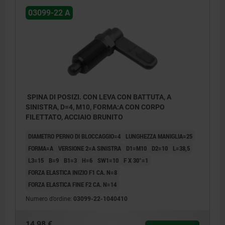
03099-22 A
SPINA DI POSIZI. CON LEVA CON BATTUTA, A
SINISTRA, D=4, M10, FORMA:A CON CORPO
FILETTATO, ACCIAIO BRUNITO
DIAMETRO PERNO DI BLOCCAGGIO=4
LUNGHEZZA MANIGLIA=25
FORMA=A
VERSIONE 2=A SINISTRA
D1=M10
D2=10
L=38,5
L3=15
B=9
B1=3
H=6
SW1=10
F X 30°=1
FORZA ELASTICA INIZIO F1 CA. N=8
FORZA ELASTICA FINE F2 CA. N=14
Numero d’ordine:
03099-22-1040410
1) Battuta sinistra
14,98 €