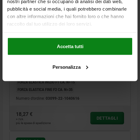
nostri partner che si occupano di analisi dei dati web,
pubblicità e social media, i quali potrebbero combinarle
con altre informazioni che hai fornito loro o che hanno
raccolto dal tuo utilizzo dei loro servizi.
SPINA DI POSIZI. CON LEVA CON BATTUTA, A
SINISTRA, D=6, M16, FORMA:A CON CORPO
Accetta tutti
FILETTATO, ACCIAIO BRUNITO
DIAMETRO PERNO DI BLOCCAGGIO=6
LUNGHEZZA MANIGLIA=40
FORMA=A
VERSIONE 2=A SINISTRA
D1=M16
D2=16
L=61,2
Personalizza
L3=26
B=14,4
B1=4,8
H=10
SW1=16
F X 30°=1,8
FORZA ELASTICA INIZIO F1 CA. N=15
FORZA ELASTICA FINE F2 CA. N=35
Numero d’ordine:
03099-22-1040616
18,27 €
DETTAGLI
+ IVA
più le spese di spedizione