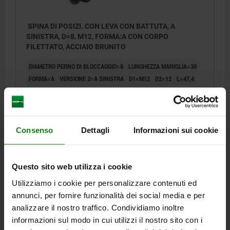
SPINA DI POSIZI. CON LEVA CON BATTUTA, A
SINISTRA, D=8, M12, FORMA:A CON CORPO
FILETTATO, ACCIAIO BRUNITO
DIAMETRO PERNO DI BLOCCAGGIO=8
LUNGHEZZA MANIGLIA=30
FORMA=A
VERSIONE 2=A SINISTRA
D1=M12
D2=12
L=47,4
L3=19
B=10,8
B1=3,6
H=8
SW1=12
F X 30°=2,3
FORZA ELASTICA INIZIO F1 CA. N=5
FORZA ELASTICA FINE F2 CA. N=15
Consenso
Dettagli
Informazioni sui cookie
Numero d’ordine:
03099-22-1040812
15,19 €
DETTAGLI
+ IVA
Questo sito web utilizza i cookie
più le spese di spedizione
Utilizziamo i cookie per personalizzare contenuti ed
annunci, per fornire funzionalità dei social media e per
03099-22 A
analizzare il nostro traffico. Condividiamo inoltre
informazioni sul modo in cui utilizzi il nostro sito con i