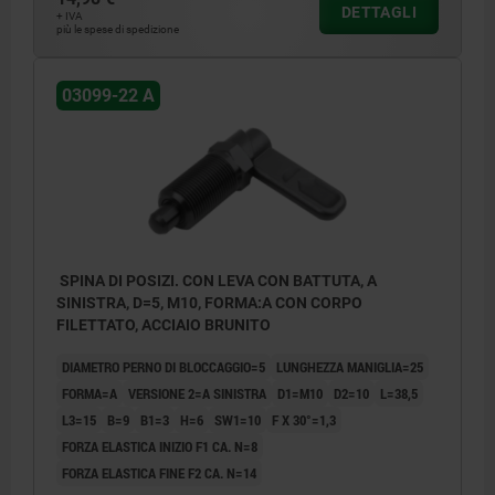
2) Battuta destra
DETTAGLI
+ IVA
più le spese di spedizione
03099-22 A
SPINA DI POSIZI. CON LEVA CON BATTUTA, A
SINISTRA, D=5, M10, FORMA:A CON CORPO
FILETTATO, ACCIAIO BRUNITO
DIAMETRO PERNO DI BLOCCAGGIO=5
LUNGHEZZA MANIGLIA=25
FORMA=A
VERSIONE 2=A SINISTRA
D1=M10
D2=10
L=38,5
L3=15
B=9
B1=3
H=6
SW1=10
F X 30°=1,3
FORZA ELASTICA INIZIO F1 CA. N=8
FORZA ELASTICA FINE F2 CA. N=14