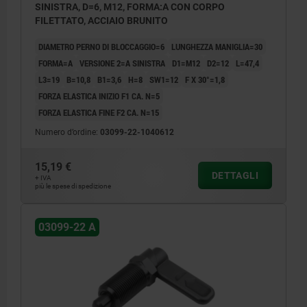
SINISTRA, D=6, M12, FORMA:A CON CORPO
FILETTATO, ACCIAIO BRUNITO
DIAMETRO PERNO DI BLOCCAGGIO=6
LUNGHEZZA MANIGLIA=30
FORMA=A
VERSIONE 2=A SINISTRA
D1=M12
D2=12
L=47,4
L3=19
B=10,8
B1=3,6
H=8
SW1=12
F X 30°=1,8
FORZA ELASTICA INIZIO F1 CA. N=5
FORZA ELASTICA FINE F2 CA. N=15
Numero d’ordine:
03099-22-1040612
15,19 €
DETTAGLI
+ IVA
più le spese di spedizione
03099-22 A