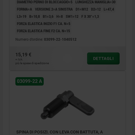
DIAMETRO PERNO DI BLOCCAGGIO=5
LUNGHEZZA MANIGLIA=30
FORMA=A
VERSIONE 2=A SINISTRA
D1=M12
D2=12
L=47,4
L3=19
B=10,8
B1=3,6
H=8
SW1=12
F X 30°=1,3
FORZA ELASTICA INIZIO F1 CA. N=5
FORZA ELASTICA FINE F2 CA. N=15
Numero d’ordine:
03099-22-1040512
15,19 €
DETTAGLI
+ IVA
più le spese di spedizione
03099-22 A
SPINA DI POSIZI. CON LEVA CON BATTUTA, A