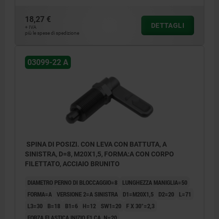
18,27 €
DETTAGLI
+ IVA
più le spese di spedizione
03099-22 A
SPINA DI POSIZI. CON LEVA CON BATTUTA, A
SINISTRA, D=8, M20X1,5, FORMA:A CON CORPO
FILETTATO, ACCIAIO BRUNITO
DIAMETRO PERNO DI BLOCCAGGIO=8
LUNGHEZZA MANIGLIA=50
FORMA=A
VERSIONE 2=A SINISTRA
D1=M20X1,5
D2=20
L=71
L3=30
B=18
B1=6
H=12
SW1=20
F X 30°=2,3
FORZA ELASTICA INIZIO F1 CA. N=20