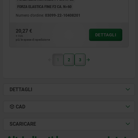
FORZA ELASTICA FINE F2 CA. N=60
Numero d’ordine:
03099-22-10408201
20,27 €
DETTAGLI
+ IVA
più le spese di spedizione
1
2
3
DETTAGLI
CAD
SCARICARE