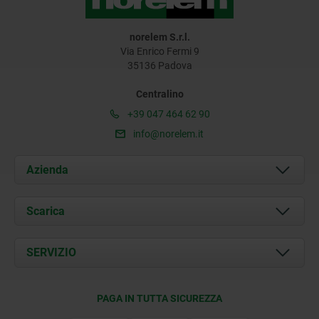
norelem S.r.l.
Via Enrico Fermi 9
35136 Padova
Centralino
+39 047 464 62 90
info@norelem.it
Azienda
Chi siamo
Scarica
Attualità
Documents
SERVIZIO
Contatti
Condizioni di fornitura
PAGA IN TUTTA SICUREZZA
Certificazione