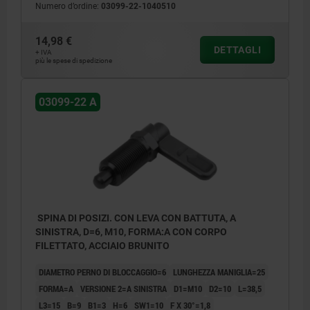
Numero d’ordine:
03099-22-1040510
14,98 €
DETTAGLI
+ IVA
più le spese di spedizione
03099-22 A
SPINA DI POSIZI. CON LEVA CON BATTUTA, A
SINISTRA, D=6, M10, FORMA:A CON CORPO
FILETTATO, ACCIAIO BRUNITO
DIAMETRO PERNO DI BLOCCAGGIO=6
LUNGHEZZA MANIGLIA=25
FORMA=A
VERSIONE 2=A SINISTRA
D1=M10
D2=10
L=38,5
L3=15
B=9
B1=3
H=6
SW1=10
F X 30°=1,8