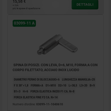
15,58 €
DETTAGLI
+ IVA
più le spese di spedizione
03099-11 A
SPINA DI POSIZI. CON LEVA, D=6, M10, FORMA:A CON
CORPO FILETTATO, ACCIAIO INOX LUCIDO
DIAMETRO PERNO DI BLOCCAGGIO=6
LUNGHEZZA MANIGLIA=25
F X 30°=1,8
FORMA=A
D1=M10
D2=10
L=38,5
L3=20
B=9
B1=3
H=6
FORZA ELASTICA INIZIO F1 CA. N=8
FORZA ELASTICA FINE F2 CA. N=14
Numero d’ordine:
03099-11-1040610