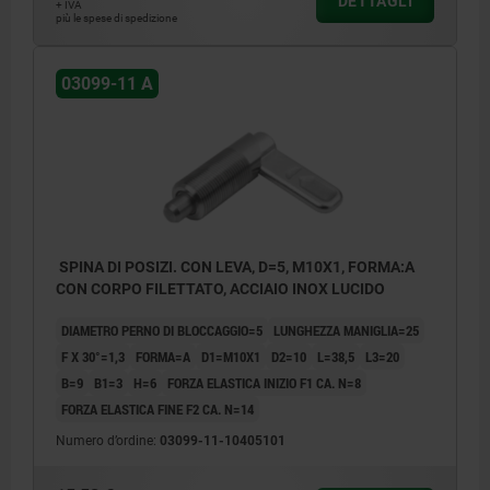
DETTAGLI
+ IVA
più le spese di spedizione
03099-11 A
SPINA DI POSIZI. CON LEVA, D=5, M10X1, FORMA:A
CON CORPO FILETTATO, ACCIAIO INOX LUCIDO
DIAMETRO PERNO DI BLOCCAGGIO=5
LUNGHEZZA MANIGLIA=25
F X 30°=1,3
FORMA=A
D1=M10X1
D2=10
L=38,5
L3=20
B=9
B1=3
H=6
FORZA ELASTICA INIZIO F1 CA. N=8
FORZA ELASTICA FINE F2 CA. N=14
Numero d’ordine:
03099-11-10405101