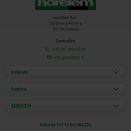
norelem S.r.l.
Via Enrico Fermi 9
35136 Padova
Centralino
+39 047 464 62 90
info@norelem.it
Azienda
Chi siamo
Scarica
Attualità
Documents
SERVIZIO
Contatti
Condizioni di fornitura
PAGA IN TUTTA SICUREZZA
Certificazione