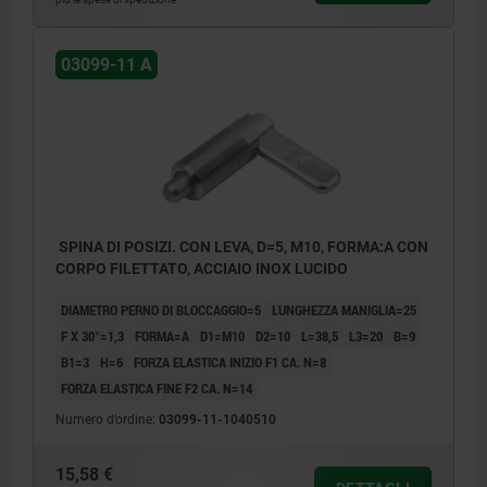
03099-11 A
SPINA DI POSIZI. CON LEVA, D=5, M10, FORMA:A CON
CORPO FILETTATO, ACCIAIO INOX LUCIDO
DIAMETRO PERNO DI BLOCCAGGIO=5
LUNGHEZZA MANIGLIA=25
F X 30°=1,3
FORMA=A
D1=M10
D2=10
L=38,5
L3=20
B=9
B1=3
H=6
FORZA ELASTICA INIZIO F1 CA. N=8
FORZA ELASTICA FINE F2 CA. N=14
Numero d’ordine:
03099-11-1040510
15,58 €