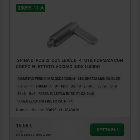
03099-11 A
SPINA DI POSIZI. CON LEVA, D=4, M10, FORMA:A CON
CORPO FILETTATO, ACCIAIO INOX LUCIDO
DIAMETRO PERNO DI BLOCCAGGIO=4
LUNGHEZZA MANIGLIA=25
F X 30°=1
FORMA=A
D1=M10
D2=10
L=38,5
L3=20
B=9
B1=3
H=6
FORZA ELASTICA INIZIO F1 CA. N=8
FORZA ELASTICA FINE F2 CA. N=14
Numero d’ordine:
03099-11-1040410
15,58 €
DETTAGLI
+ IVA
più le spese di spedizione