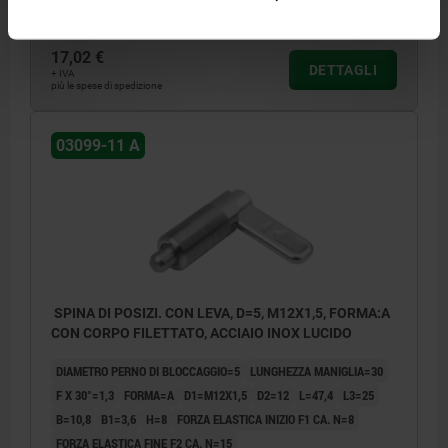
Numero d’ordine:
03099-11-1040512
17,02 €
DETTAGLI
+ IVA
più le spese di spedizione
03099-11 A
SPINA DI POSIZI. CON LEVA, D=5, M12X1,5, FORMA:A
CON CORPO FILETTATO, ACCIAIO INOX LUCIDO
DIAMETRO PERNO DI BLOCCAGGIO=5
LUNGHEZZA MANIGLIA=30
F X 30°=1,3
FORMA=A
D1=M12X1,5
D2=12
L=47,4
L3=25
B=10,8
B1=3,6
H=8
FORZA ELASTICA INIZIO F1 CA. N=8
FORZA ELASTICA FINE F2 CA. N=15