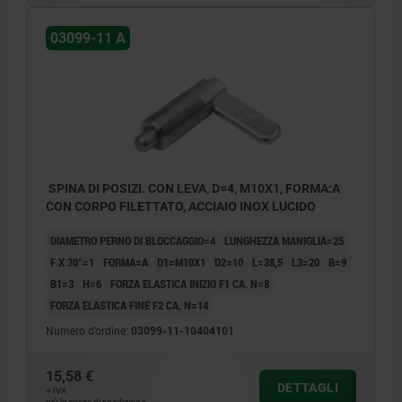
03099-11 A
SPINA DI POSIZI. CON LEVA, D=4, M10X1, FORMA:A
CON CORPO FILETTATO, ACCIAIO INOX LUCIDO
DIAMETRO PERNO DI BLOCCAGGIO=4
LUNGHEZZA MANIGLIA=25
F X 30°=1
FORMA=A
D1=M10X1
D2=10
L=38,5
L3=20
B=9
B1=3
H=6
FORZA ELASTICA INIZIO F1 CA. N=8
FORZA ELASTICA FINE F2 CA. N=14
Numero d’ordine:
03099-11-10404101
15,58 €
DETTAGLI
+ IVA
più le spese di spedizione