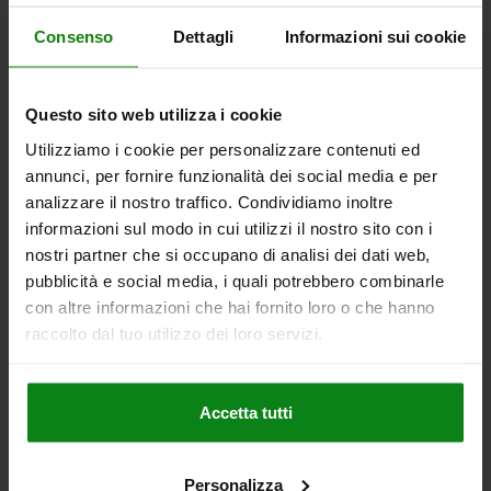
Consenso
Dettagli
Informazioni sui cookie
15,58 €
DETTAGLI
+ IVA
più le spese di spedizione
Questo sito web utilizza i cookie
03099-11 A
Utilizziamo i cookie per personalizzare contenuti ed
annunci, per fornire funzionalità dei social media e per
analizzare il nostro traffico. Condividiamo inoltre
informazioni sul modo in cui utilizzi il nostro sito con i
nostri partner che si occupano di analisi dei dati web,
pubblicità e social media, i quali potrebbero combinarle
con altre informazioni che hai fornito loro o che hanno
SPINA DI POSIZI. CON LEVA, D=5, M12, FORMA:A CON
raccolto dal tuo utilizzo dei loro servizi.
CORPO FILETTATO, ACCIAIO INOX LUCIDO
DIAMETRO PERNO DI BLOCCAGGIO=5
LUNGHEZZA MANIGLIA=30
Accetta tutti
F X 30°=1,3
FORMA=A
D1=M12
D2=12
L=47,4
L3=25
B=10,8
B1=3,6
H=8
FORZA ELASTICA INIZIO F1 CA. N=8
FORZA ELASTICA FINE F2 CA. N=15
Personalizza