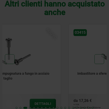
Altri clienti hanno acquistato
anche
NUOVO
03415
Imbastitore a sfere con elevata resistenza al taglio
da
17,26 €
DETTAGLI
+ IVA
più le spese di spedizione