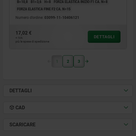
B=10,8
B1=3,6
H=8
FORZA ELASTICA INIZIO F1 CA. N=8
FORZA ELASTICA FINE F2 CA. N=15
Numero d’ordine:
03099-11-10406121
17,02 €
DETTAGLI
+ IVA
più le spese di spedizione
1
2
3
DETTAGLI
CAD
SCARICARE