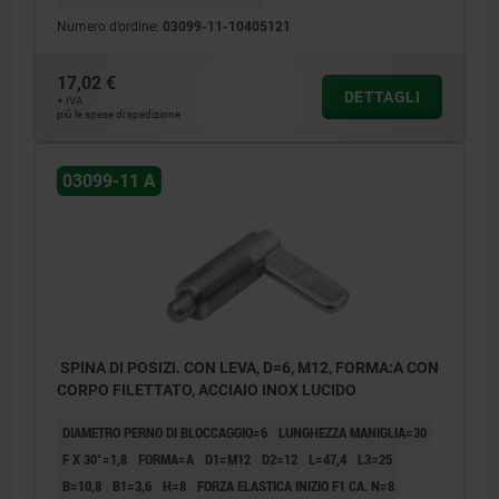
Numero d’ordine:
03099-11-10405121
17,02 €
DETTAGLI
+ IVA
più le spese di spedizione
03099-11 A
SPINA DI POSIZI. CON LEVA, D=6, M12, FORMA:A CON
CORPO FILETTATO, ACCIAIO INOX LUCIDO
DIAMETRO PERNO DI BLOCCAGGIO=6
LUNGHEZZA MANIGLIA=30
F X 30°=1,8
FORMA=A
D1=M12
D2=12
L=47,4
L3=25
B=10,8
B1=3,6
H=8
FORZA ELASTICA INIZIO F1 CA. N=8