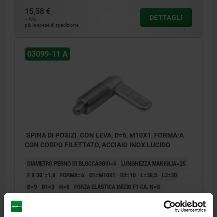
15,58 €
DETTAGLI
+ IVA
più le spese di spedizione
03099-11 A
SPINA DI POSIZI. CON LEVA, D=6, M10X1, FORMA:A
CON CORPO FILETTATO, ACCIAIO INOX LUCIDO
DIAMETRO PERNO DI BLOCCAGGIO=6
LUNGHEZZA MANIGLIA=25
F X 30°=1,8
FORMA=A
D1=M10X1
D2=10
L=38,5
L3=20
B=9
B1=3
H=6
FORZA ELASTICA INIZIO F1 CA. N=8
FORZA ELASTICA FINE F2 CA. N=14
Numero d’ordine:
03099-11-10406101