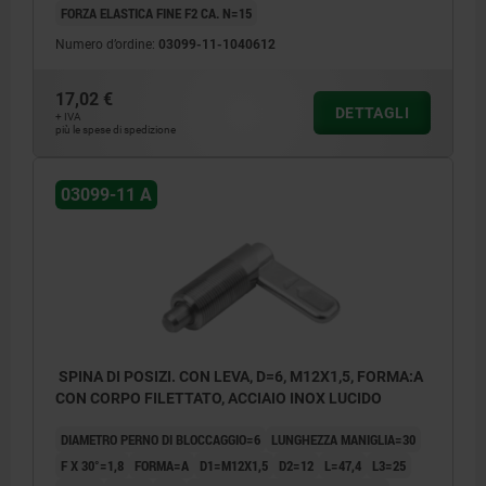
FORZA ELASTICA FINE F2 CA. N=15
Numero d’ordine:
03099-11-1040612
17,02 €
DETTAGLI
+ IVA
più le spese di spedizione
03099-11 A
SPINA DI POSIZI. CON LEVA, D=6, M12X1,5, FORMA:A
CON CORPO FILETTATO, ACCIAIO INOX LUCIDO
DIAMETRO PERNO DI BLOCCAGGIO=6
LUNGHEZZA MANIGLIA=30
F X 30°=1,8
FORMA=A
D1=M12X1,5
D2=12
L=47,4
L3=25