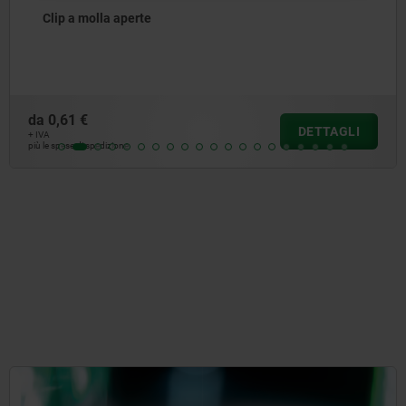
Clip a molla chiuse
da
0,68 €
DETTAGLI
+ IVA
più le spese di spedizione