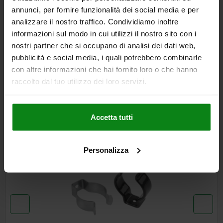
DETTAGLI
annunci, per fornire funzionalità dei social media e per
analizzare il nostro traffico. Condividiamo inoltre
informazioni sul modo in cui utilizzi il nostro sito con i
CAD
nostri partner che si occupano di analisi dei dati web,
pubblicità e social media, i quali potrebbero combinarle
SCARICARE
con altre informazioni che hai fornito loro o che hanno
raccolto dal tuo utilizzo dei loro servizi.
Altri clienti hanno acquistato
anche
Accetta tutti
NUOV
07852
Personalizza