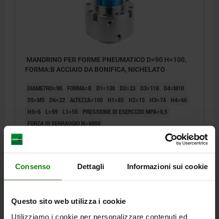
MANDRINO PER FORME PNEUMATICO D=90 H=100,
FORMA:B ACCIAIO DA BONIFICA, NICHELATO
DIAMETRO=90
FORMA=B
D1=130
D2=23
D3=118
D4=M10
D5=M5
D6=22
ALTEZZA=100
H1=85
H2=15
H3=74
H4=66
H5=6
L=59
L1=55
PRESSIONE DI ESERCIZIO MPA=0,5
FORZA DI SERRAGGIO N=6000
NUMERO D'ORDINE PINZA DI SERRAGGIO=03166-090034
Numero d’ordine:
03178-10-1090100
Consenso
Dettagli
Informazioni sui cookie
1.151,15 €
DETTAGLI
+ IVA
più le spese di spedizione
Questo sito web utilizza i cookie
Utilizziamo i cookie per personalizzare contenuti ed