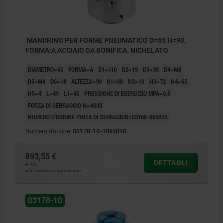
MANDRINO PER FORME PNEUMATICO D=65 H=90,
FORMA:A ACCIAIO DA BONIFICA, NICHELATO
DIAMETRO=65
FORMA=A
D1=110
D2=19
D3=98
D4=M8
D5=M4
D6=18
ALTEZZA=90
H1=80
H2=10
H3=72
H4=65
H5=4
L=49
L1=45
PRESSIONE DI ESERCIZIO MPA=0,5
FORZA DI SERRAGGIO N=4000
NUMERO D'ORDINE PINZA DI SERRAGGIO=03166-065025
Numero d’ordine:
03178-10-1065090
893,55 €
DETTAGLI
+ IVA
più le spese di spedizione
03178-10