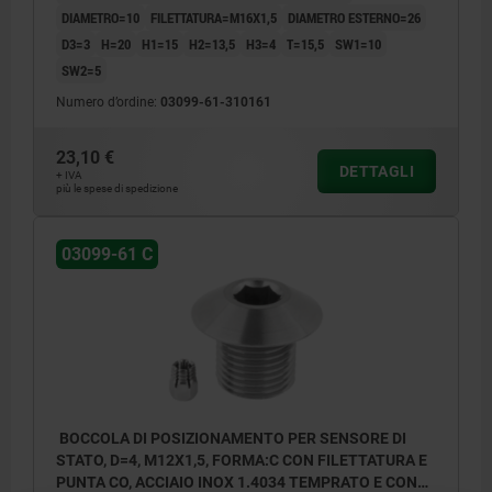
DIAMETRO=10
FILETTATURA=M16X1,5
DIAMETRO ESTERNO=26
D3=3
H=20
H1=15
H2=13,5
H3=4
T=15,5
SW1=10
SW2=5
Numero d’ordine:
03099-61-310161
23,10 €
DETTAGLI
+ IVA
più le spese di spedizione
03099-61 C
BOCCOLA DI POSIZIONAMENTO PER SENSORE DI
STATO, D=4, M12X1,5, FORMA:C CON FILETTATURA E
PUNTA CO, ACCIAIO INOX 1.4034 TEMPRATO E CON