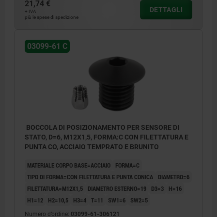
21,74 €
DETTAGLI
+ IVA
più le spese di spedizione
03099-61 C
BOCCOLA DI POSIZIONAMENTO PER SENSORE DI
STATO, D=6, M12X1,5, FORMA:C CON FILETTATURA E
PUNTA CO, ACCIAIO TEMPRATO E BRUNITO
MATERIALE CORPO BASE=ACCIAIO
FORMA=C
TIPO DI FORMA=CON FILETTATURA E PUNTA CONICA
DIAMETRO=6
FILETTATURA=M12X1,5
DIAMETRO ESTERNO=19
D3=3
H=16
H1=12
H2=10,5
H3=4
T=11
SW1=6
SW2=5
Numero d’ordine:
03099-61-306121