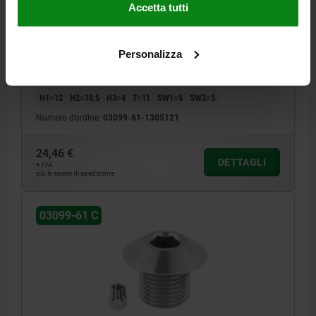
STATO, D=5, M12X1,5, FORMA:C CON FILETTATURA E
Accetta tutti
PUNTA CO, ACCIAIO INOX 1.4034 TEMPRATO E CON
FINITURA LU
MATERIALE CORPO BASE=ACCIAIO INOX
FORMA=C
Personalizza
TIPO DI FORMA=CON FILETTATURA E PUNTA CONICA
DIAMETRO=5
FILETTATURA=M12X1,5
DIAMETRO ESTERNO=19
D3=3
H=16
H1=12
H2=10,5
H3=4
T=11
SW1=5
SW2=5
Numero d’ordine:
03099-61-1305121
24,46 €
DETTAGLI
+ IVA
più le spese di spedizione
03099-61 C