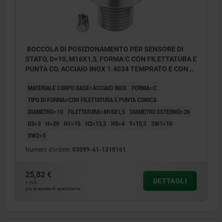
BOCCOLA DI POSIZIONAMENTO PER SENSORE DI
STATO, D=10, M16X1,5, FORMA:C CON FILETTATURA E
PUNTA CO, ACCIAIO INOX 1.4034 TEMPRATO E CON
FINITURA LU
MATERIALE CORPO BASE=ACCIAIO INOX
FORMA=C
TIPO DI FORMA=CON FILETTATURA E PUNTA CONICA
DIAMETRO=10
FILETTATURA=M16X1,5
DIAMETRO ESTERNO=26
D3=3
H=20
H1=15
H2=13,5
H3=4
T=15,5
SW1=10
SW2=5
Numero d’ordine:
03099-61-1310161
25,82 €
DETTAGLI
+ IVA
più le spese di spedizione