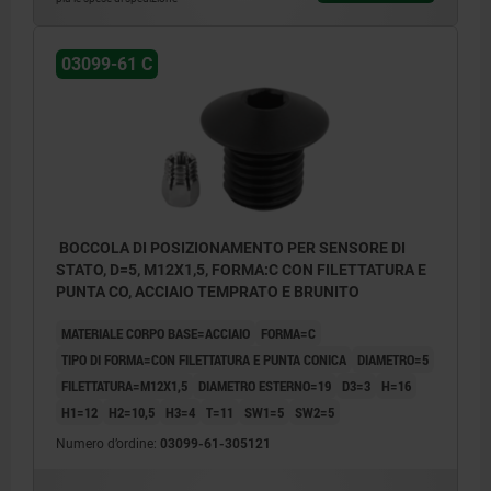
03099-61 C
BOCCOLA DI POSIZIONAMENTO PER SENSORE DI
STATO, D=5, M12X1,5, FORMA:C CON FILETTATURA E
PUNTA CO, ACCIAIO TEMPRATO E BRUNITO
MATERIALE CORPO BASE=ACCIAIO
FORMA=C
TIPO DI FORMA=CON FILETTATURA E PUNTA CONICA
DIAMETRO=5
FILETTATURA=M12X1,5
DIAMETRO ESTERNO=19
D3=3
H=16
H1=12
H2=10,5
H3=4
T=11
SW1=5
SW2=5
Numero d’ordine:
03099-61-305121