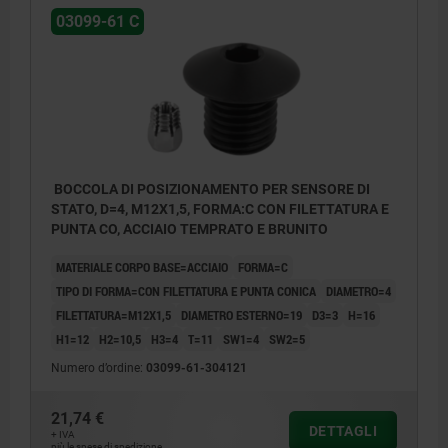
03099-61 C
BOCCOLA DI POSIZIONAMENTO PER SENSORE DI
STATO, D=4, M12X1,5, FORMA:C CON FILETTATURA E
PUNTA CO, ACCIAIO TEMPRATO E BRUNITO
MATERIALE CORPO BASE=ACCIAIO
FORMA=C
TIPO DI FORMA=CON FILETTATURA E PUNTA CONICA
DIAMETRO=4
FILETTATURA=M12X1,5
DIAMETRO ESTERNO=19
D3=3
H=16
H1=12
H2=10,5
H3=4
T=11
SW1=4
SW2=5
Numero d’ordine:
03099-61-304121
21,74 €
DETTAGLI
+ IVA
più le spese di spedizione