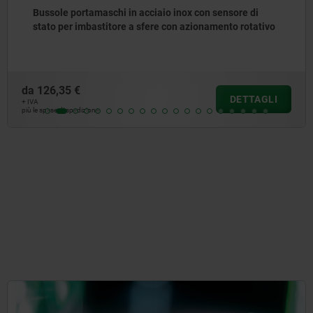
Bussole portamaschi per imbastitore
da
9,52 €
DETTAGLI
+ IVA
più le spese di spedizione