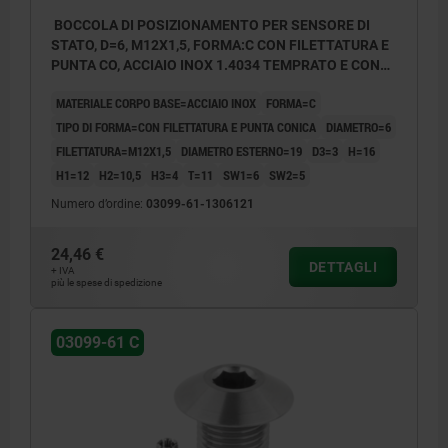
BOCCOLA DI POSIZIONAMENTO PER SENSORE DI
STATO, D=6, M12X1,5, FORMA:C CON FILETTATURA E
PUNTA CO, ACCIAIO INOX 1.4034 TEMPRATO E CON
FINITURA LU
MATERIALE CORPO BASE=ACCIAIO INOX
FORMA=C
TIPO DI FORMA=CON FILETTATURA E PUNTA CONICA
DIAMETRO=6
FILETTATURA=M12X1,5
DIAMETRO ESTERNO=19
D3=3
H=16
H1=12
H2=10,5
H3=4
T=11
SW1=6
SW2=5
Numero d’ordine:
03099-61-1306121
24,46 €
DETTAGLI
+ IVA
più le spese di spedizione
03099-61 C