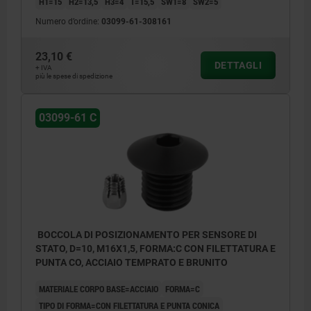
H1=15
H2=13,5
H3=4
T=15,5
SW1=8
SW2=5
Numero d’ordine:
03099-61-308161
23,10 €
DETTAGLI
+ IVA
più le spese di spedizione
03099-61 C
BOCCOLA DI POSIZIONAMENTO PER SENSORE DI
STATO, D=10, M16X1,5, FORMA:C CON FILETTATURA E
PUNTA CO, ACCIAIO TEMPRATO E BRUNITO
MATERIALE CORPO BASE=ACCIAIO
FORMA=C
TIPO DI FORMA=CON FILETTATURA E PUNTA CONICA