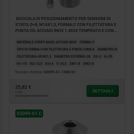
BOCCOLA DI POSIZIONAMENTO PER SENSORE DI
STATO, D=8, M16X1,5, FORMA:C CON FILETTATURA E
PUNTA CO, ACCIAIO INOX 1.4034 TEMPRATO E CON
FINITURA LU
MATERIALE CORPO BASE=ACCIAIO INOX
FORMA=C
TIPO DI FORMA=CON FILETTATURA E PUNTA CONICA
DIAMETRO=8
FILETTATURA=M16X1,5
DIAMETRO ESTERNO=26
D3=3
H=20
H1=15
H2=13,5
H3=4
T=15,5
SW1=8
SW2=5
Numero d’ordine:
03099-61-1308161
25,82 €
DETTAGLI
+ IVA
più le spese di spedizione
03099-61 C