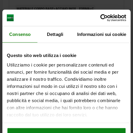
FINITURA LU
MATERIALE CORPO BASE=ACCIAIO INOX
FORMA=C
TIPO DI FORMA=CON FILETTATURA E PUNTA CONICA
DIAMETRO=4
FILETTATURA=M12X1,5
DIAMETRO ESTERNO=19
D3=3
H=16
H1=12
H2=10,5
H3=4
T=11
SW1=4
SW2=5
Consenso
Dettagli
Informazioni sui cookie
Numero d’ordine:
03099-61-1304121
24,46 €
Questo sito web utilizza i cookie
DETTAGLI
+ IVA
più le spese di spedizione
Utilizziamo i cookie per personalizzare contenuti ed
annunci, per fornire funzionalità dei social media e per
analizzare il nostro traffico. Condividiamo inoltre
03099-61 C
informazioni sul modo in cui utilizzi il nostro sito con i
nostri partner che si occupano di analisi dei dati web,
pubblicità e social media, i quali potrebbero combinarle
con altre informazioni che hai fornito loro o che hanno
raccolto dal tuo utilizzo dei loro servizi.
BOCCOLA DI POSIZIONAMENTO PER SENSORE DI