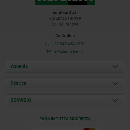
norelem S.r.l.
Via Enrico Fermi 9
35136 Padova
Centralino
+39 047 464 62 90
info@norelem.it
Azienda
Chi siamo
Scarica
Attualità
Documents
SERVIZIO
Contatti
Condizioni di fornitura
PAGA IN TUTTA SICUREZZA
Certificazione