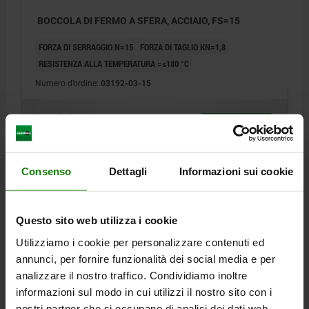
BOCCOLA DI FERMO A SFERA, ACCIAIO, FS=15
FORZA DI SERRAGGIO N=15
FORZA DI TAGLIO KN=1,8
RESISTENZA ALLA TEMPERATURA =≤180 °C
Numero d’ordine:
03192-03-15
21,15 €
DETTAGLI
+ IVA
più le spese di spedizione
Consenso
Dettagli
Informazioni sui cookie
DETTAGLI
Questo sito web utilizza i cookie
CAD
Utilizziamo i cookie per personalizzare contenuti ed
annunci, per fornire funzionalità dei social media e per
SCARICARE
analizzare il nostro traffico. Condividiamo inoltre
informazioni sul modo in cui utilizzi il nostro sito con i
Altri clienti hanno acquistato
nostri partner che si occupano di analisi dei dati web,