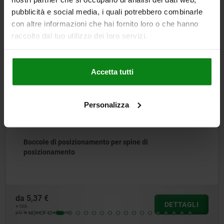
pubblicità e social media, i quali potrebbero combinarle
anche
con altre informazioni che hai fornito loro o che hanno
raccolto dal tuo utilizzo dei loro servizi.
03099-50
Accetta tutti
Personalizza
Boccole di posizionamento per spine di
posizionamento
da
5,37 €
DETTAGLI
+ IVA
più le spese di spedizione