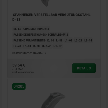
SPANNEISEN VERSTELLBAR VERGÜTUNGSSTAHL,
D=13
BEFESTIGUNGSBOHRUNG=13
PASSENDE BEFESTIGUNGS- SCHRAUBE=M12
PASSEND FÜR NUTBREITE=12, 14
L=88
L1=68
L2=23
L3=14
L4=48
L5=28
B=38
H=0-40
H1=57
Bestellnummer:
04205-12
39,64 €
DETAILS
zzgl. MwSt.
zzgl. Versandkosten
04205