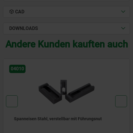
CAD
DOWNLOADS
Andere Kunden kauften auch
04160
ührungsnut
Höhenblöcke Form P