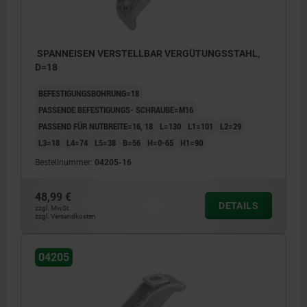
SPANNEISEN VERSTELLBAR VERGÜTUNGSSTAHL,
D=18
BEFESTIGUNGSBOHRUNG=18
PASSENDE BEFESTIGUNGS- SCHRAUBE=M16
PASSEND FÜR NUTBREITE=16, 18
L=130
L1=101
L2=29
L3=18
L4=74
L5=38
B=56
H=0-65
H1=90
Bestellnummer:
04205-16
48,99 €
DETAILS
zzgl. MwSt.
zzgl. Versandkosten
04205