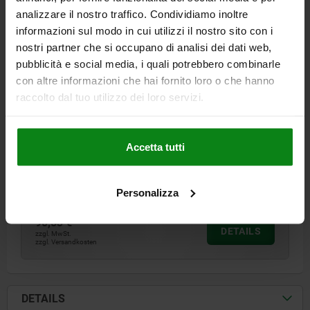
analizzare il nostro traffico. Condividiamo inoltre
informazioni sul modo in cui utilizzi il nostro sito con i
nostri partner che si occupano di analisi dei dati web,
pubblicità e social media, i quali potrebbero combinarle
SPANNEISEN VERSTELLBAR VERGÜTUNGSSTAHL,
con altre informazioni che hai fornito loro o che hanno
D=25
raccolto dal tuo utilizzo dei loro servizi.
BEFESTIGUNGSBOHRUNG=25
PASSENDE BEFESTIGUNGS- SCHRAUBE=M24
Accetta tutti
PASSEND FÜR NUTBREITE=24, 28
L=174
L1=135
L2=39
L3=24
L4=100
L5=52
B=76
H=0-85
H1=120
Bestellnummer:
04205-24
Personalizza
90,53 €
DETAILS
zzgl. MwSt.
zzgl. Versandkosten
DETAILS