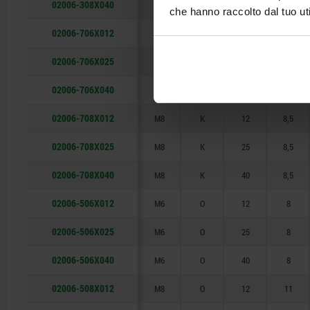
02006-308X040
M8
F
40
8,5
che hanno raccolto dal tuo uti
02006-706X012
M6
K
12
6
02006-706X025
M6
K
25
6
02006-706X040
M6
K
40
6
02006-708X012
M8
K
12
8,5
02006-708X025
M8
K
25
8,5
02006-708X040
M8
K
40
8,5
02006-506X012
M6
O
12
8
02006-506X025
M6
O
25
8
02006-506X040
M6
O
40
8
02006-508X012
M8
O
12
11