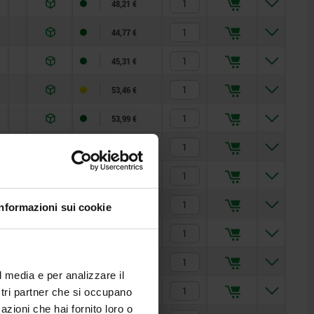
—
48,21 €
—
44,77 €
—
45,31 €
—
53,46 €
—
53,99 €
—
54,74 €
—
51,11 €
—
51,84 €
Informazioni sui cookie
—
52,37 €
—
56,72 €
l media e per analizzare il
—
57,43 €
ostri partner che si occupano
azioni che hai fornito loro o