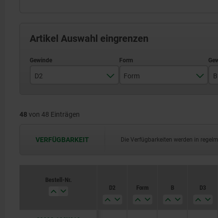
Artikel Auswahl eingrenzen
D2
Form
B
M6
C
48
von 48 Einträgen
M8
F
M10
K
VERFÜGBARKEIT
Die Verfügbarkeiten werden in regel
M12
O
M16
P
Bestell-Nr.
D2
Form
B
D3