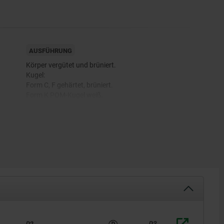
AUSFÜHRUNG
Körper vergütet und brüniert.
Kugel:
Form C, F gehärtet, brüniert.
Form K POM-Kugel weiß.
Form O Oberfläche vergleichbar mit 100er Schleifkörnung.
Form P Polyurethan Härte 60° Shore.