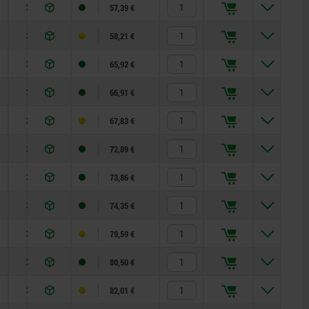
28
57,39 €
28
58,21 €
28
65,92 €
28
66,91 €
28
67,83 €
24
72,89 €
24
73,86 €
24
74,35 €
24
79,59 €
24
80,50 €
24
82,01 €