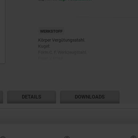
WERKSTOFF
Körper Vergütungsstahl.
Kugel:
Form C, F, Werkzeugstahl.
Form K POM.
Form O Edelstahl mit Diamant-Oberfläche.
Form P Edelstahl mit Polyurethan-Oberfläche.
DETAILS
DOWNLOADS