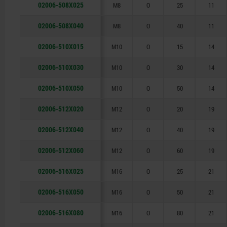
02006-508X025
M8
O
25
11
02006-508X040
M8
O
40
11
02006-510X015
M10
O
15
14
02006-510X030
M10
O
30
14
02006-510X050
M10
O
50
14
02006-512X020
M12
O
20
19
02006-512X040
M12
O
40
19
02006-512X060
M12
O
60
19
02006-516X025
M16
O
25
21
02006-516X050
M16
O
50
21
02006-516X080
M16
O
80
21