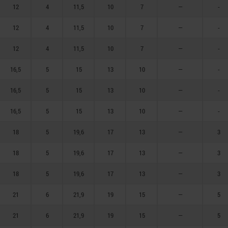
12
4
11,5
10
7
—
-
12
4
11,5
10
7
—
-
12
4
11,5
10
7
—
-
16,5
5
15
13
10
—
-
16,5
5
15
13
10
—
-
16,5
5
15
13
10
—
-
18
5
19,6
17
13
—
3
18
5
19,6
17
13
—
3
18
5
19,6
17
13
—
3
21
6
21,9
19
15
—
5
21
6
21,9
19
15
—
5