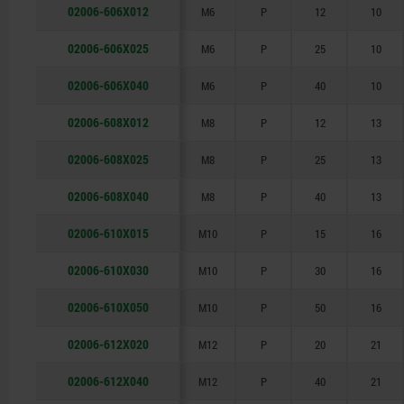
02006-606X012
M6
P
12
10
02006-606X025
M6
P
25
10
02006-606X040
M6
P
40
10
02006-608X012
M8
P
12
13
02006-608X025
M8
P
25
13
02006-608X040
M8
P
40
13
02006-610X015
M10
P
15
16
02006-610X030
M10
P
30
16
02006-610X050
M10
P
50
16
02006-612X020
M12
P
20
21
02006-612X040
M12
P
40
21