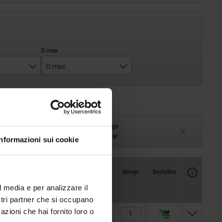
D max.
600
Lieferzeit auf Anfrage
ferbar
Derzeit nicht lieferbar
Informazioni sui cookie
Verfügbarkeit
CAD
Menge
Bestellen
Preis
l media e per analizzare il
ostri partner che si occupano
azioni che hai fornito loro o
412,85 €