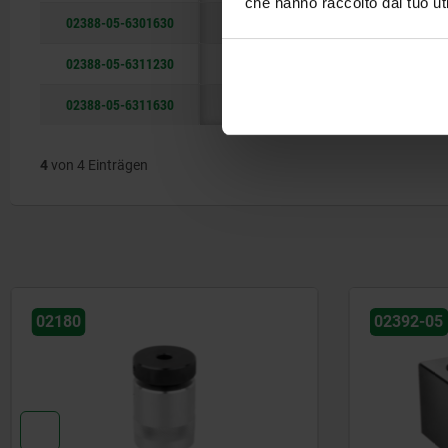
che hanno raccolto dal tuo uti
02388-05-6301630
rechts
16 F7
02388-05-6311230
links
12 F7
02388-05-6311630
links
16 F7
4
von 4 Einträgen
02180
02392-05