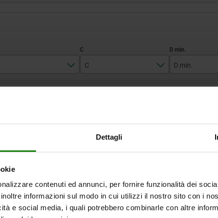
C
D min.
M12
20
50
TABELLE VERGRÖSSERN
M16
23
Ab Lager lieferbar
mäßigen Abständen mehrmals täglich aktualisiert.
In 1-2 Wochen lie
Dettagli
ookie
B
C
D min.
D max.
nalizzare contenuti ed annunci, per fornire funzionalità dei socia
inoltre informazioni sul modo in cui utilizzi il nostro sito con i n
icità e social media, i quali potrebbero combinarle con altre inform
M12
23
50
600