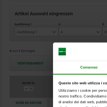
Artikel Auswahl eingrenzen
Ausführung 1
A
B
links
12 F7
4
von 4 Einträgen
rechts
16 F7
VERFÜGBARKEIT
Die Verfügbarkeiten werden in regel
Consenso
Bestell-Nr.
Questo sito web utilizza i c
Ausführung 1
A
Utilizziamo i cookie per perso
nostro traffico. Condividiamo 
di analisi dei dati web, pubbl
02388-05-6301230
rechts
12 F7