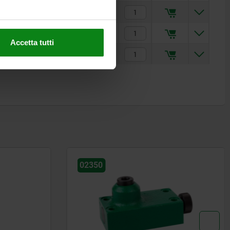
418,60 €
404,80 €
Accetta tutti
410,55 €
02350