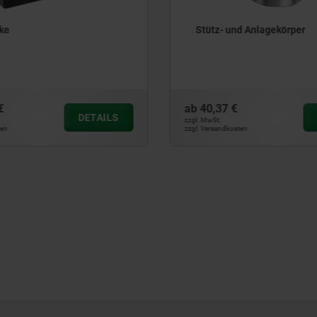
ke
Stütz- und Anlagekörper
€
ab
40,37 €
DETAILS
zzgl. MwSt.
en
zzgl. Versandkosten