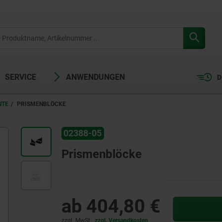
SERVICE
ANWENDUNGEN
D
NTE
PRISMENBLÖCKE
02388-05
Prismenblöcke
ab
404,80 €
zzgl. MwSt.
zzgl. Versandkosten