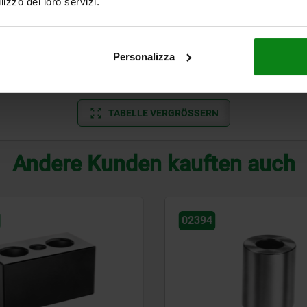
lizzo dei loro servizi.
M16
20
50
600
M12
23
50
600
Personalizza
M16
20
50
600
TABELLE VERGRÖSSERN
Andere Kunden kauften auch
02394