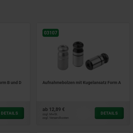
03107
orm B und D
Aufnahmebolzen mit Kugelansatz Form A
ab
12,89 €
DETAILS
DETAILS
zzgl. MwSt.
zzgl. Versandkosten