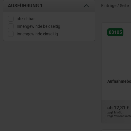
AUSFÜHRUNG 1
Einträge / Seite
abziehbar
Innengewinde beidseitig
03105
Innengewinde einseitig
Aufnahmebol
ab
12,31 €
zzgl. MwSt.
zzgl. Versandkost