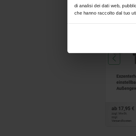
di analisi dei dati web, pubbl
che hanno raccolto dal tuo uti
04233-04 inch
04233 inc
Exzenterhebel
Exzenterh
Edelstahl einstellbar
einstellba
mit Außengewinde,
Außengew
Kunststoffdruckscheibe
Kunststof
und Stiftschraube
Drucksche
Edelstahl - inch
Stiftschra
ab
23,56 €
ab
17,95 €
inch
zzgl. MwSt.
DETAILS
zzgl. MwSt.
zzgl. 
zzgl. 
Versandkosten
Versandkosten