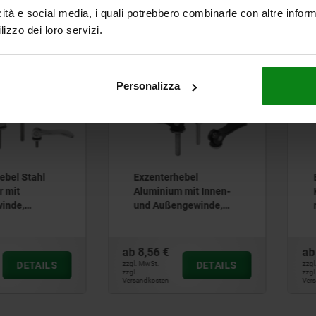
Andere Kunden ka
icità e social media, i quali potrebbero combinarle con altre inform
lizzo dei loro servizi.
h
04232 inch
0
Personalizza
ebel Stahl
Exzenterhebel
r mit
Aluminium mit Innen-
inde,
und Außengewinde,
f-Metall-
Kunststoff-Metall-
ibe und
Druckscheibe und
ube Stahl -
Stiftschraube Stahl
ab
8,56 €
a
oder Edelstahl - inch
DETAILS
zzgl. MwSt.
DETAILS
zzgl
zzgl. 
zzgl.
Versandkosten
Ver