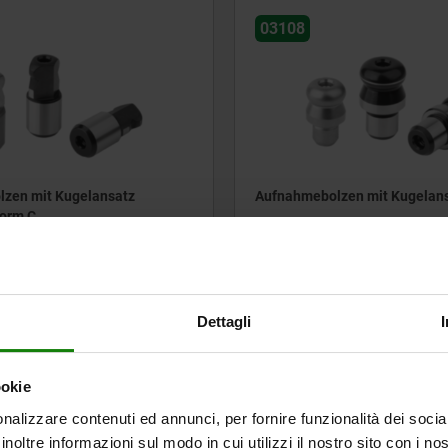
03108
zen mit Kugelansatz
Aufnahmebolzen mit Kugelans
Form C
ab
15,19 €
DETAILS
zzgl. MwSt.
en
zzgl. Versandkosten
Dettagli
6
von 6 Einträgen
ookie
nalizzare contenuti ed annunci, per fornire funzionalità dei socia
inoltre informazioni sul modo in cui utilizzi il nostro sito con i n