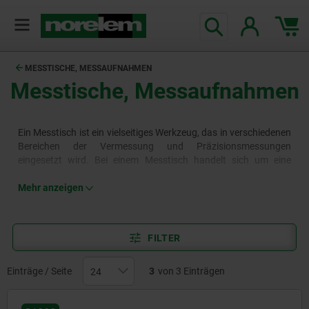
MESSTISCHE, MESSAUFNAHMEN
Messtische, Messaufnahmen
Ein Messtisch ist ein vielseitiges Werkzeug, das in verschiedenen
Bereichen der Vermessung und Präzisionsmessungen
eingesetzt wird. Bei einem Messtisch handelt sich um eine
ebene, stabile Fläche, die speziell für Qualitätstests und präzise
Kontrollen von Werkstücken entwickelt wurde. Ein
Mehr anzeigen
Feinmesstisch eignet sich für das Vermessen von kleinen
Objekten. Das Besondere ist die Funktion der Feinverstellung.
FILTER
Einträge / Seite
3
von 3 Einträgen