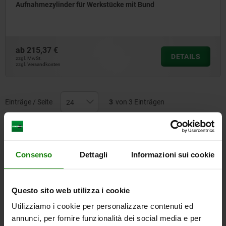
Aufnahmezylinder für Werkstücke mit Bund
ab
215,37 €
DETAILS
zzgl. MwSt.
zzgl. Versandkosten
Einträge / Seite
3
von 3 Einträgen
Andere Kunden kauften auch
Consenso
Dettagli
Informazioni sui cookie
31141
Questo sito web utilizza i cookie
Utilizziamo i cookie per personalizzare contenuti ed
annunci, per fornire funzionalità dei social media e per