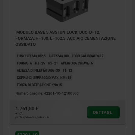
MODULO BASE 5 ASSI UNILOCK, DUO, D=12,
FORMA:A, H=100, L=162,5, ACCIAIO CEMENTAZIONE
OSSIDATO
LUNGHEZZA=162,5
ALTEZZA=100
FORO CALIBRATO=12
FORMA=A
H1=25
H2=21
APERTURA CHIAVE=6
ALTEZZA DI FILETTATURA=30
T1=12
COPPIA DI SERRAGGIO MAX. NM=15
FORZA DI RETRAZIONE KN=15
Numero d’ordine:
42201-10-12100500
1.761,80 €
DETTAGLI
+ IVA
più le spese di spedizione