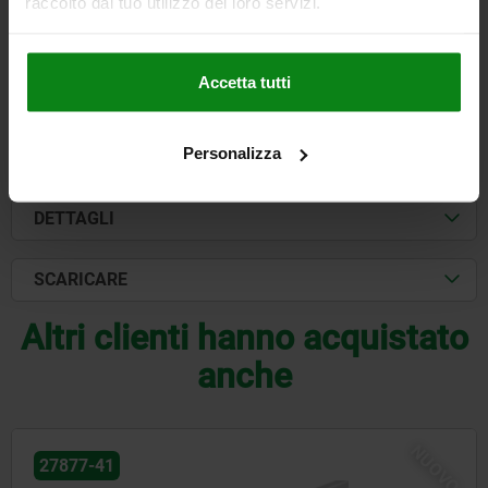
raccolto dal tuo utilizzo dei loro servizi.
2.067,70 €
DETTAGLI
+ IVA
più le spese di spedizione
Accetta tutti
Personalizza
FORME
DETTAGLI
SCARICARE
Altri clienti hanno acquistato
anche
NUOVO
27877-41