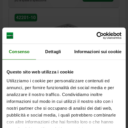
più le spese di spedizione
42201-10
Consenso
Dettagli
Informazioni sui cookie
MODULO BASE 5 ASSI UNILOCK, DUO, D=12,
FORMA:B, H=150, L=162,5, ACCIAIO CEMENTAZIONE
Questo sito web utilizza i cookie
OSSIDATO
Utilizziamo i cookie per personalizzare contenuti ed
annunci, per fornire funzionalità dei social media e per
LUNGHEZZA=162,5
ALTEZZA=150
FORO CALIBRATO=12
analizzare il nostro traffico. Condividiamo inoltre
FORMA=B
H1=59
H2=52
APERTURA CHIAVE=6
informazioni sul modo in cui utilizzi il nostro sito con i
ALTEZZA DI FILETTATURA=35
T1=12
nostri partner che si occupano di analisi dei dati web,
COPPIA DI SERRAGGIO MAX. NM=15
pubblicità e social media, i quali potrebbero combinarle
FORZA DI RETRAZIONE KN=15
con altre informazioni che hai fornito loro o che hanno
Numero d’ordine:
42201-10-12150500