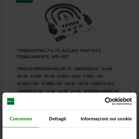
TENDICATENA, F3=75, ACCIAIO TRATTATO
TERMICAMENTE, VPE=SET
FORZA DI SERRAGGIO MAX. KN=75
LARGHEZZA=91
B1=64
B2=44
D=M20
D1=98
H MAX. =205,5
H MIN. =162
H1 MAX.=250
H1 MIN.=195
H2=41
H3=26
CORSA S=43,5
LUNGHEZZA=58
L1=48
L2=86
S1=55
APERTURA CHIAVE=65
COPPIA MASSIMA NM=190
Numero d’ordine:
04211-75
Consenso
Dettagli
Informazioni sui cookie
2.865,80 €
DETTAGLI
+ IVA
più le spese di spedizione