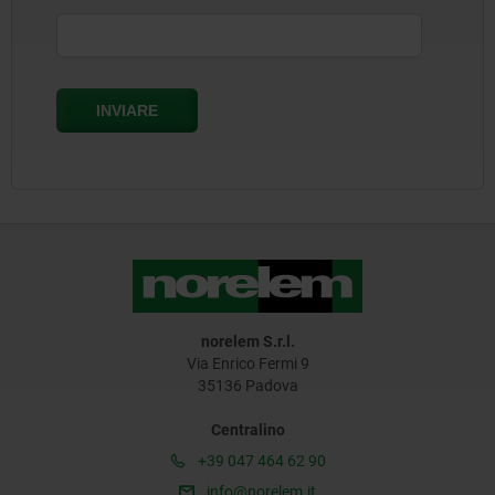
norelem S.r.l.
Via Enrico Fermi 9
35136 Padova
Centralino
+39 047 464 62 90
info@norelem.it