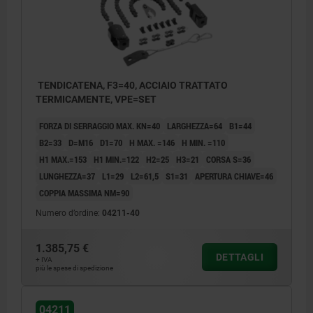
TENDICATENA, F3=40, ACCIAIO TRATTATO
TERMICAMENTE, VPE=SET
FORZA DI SERRAGGIO MAX. KN=40
LARGHEZZA=64
B1=44
B2=33
D=M16
D1=70
H MAX. =146
H MIN. =110
H1 MAX.=153
H1 MIN.=122
H2=25
H3=21
CORSA S=36
LUNGHEZZA=37
L1=29
L2=61,5
S1=31
APERTURA CHIAVE=46
COPPIA MASSIMA NM=90
Numero d’ordine:
04211-40
1.385,75 €
DETTAGLI
+ IVA
più le spese di spedizione
04211