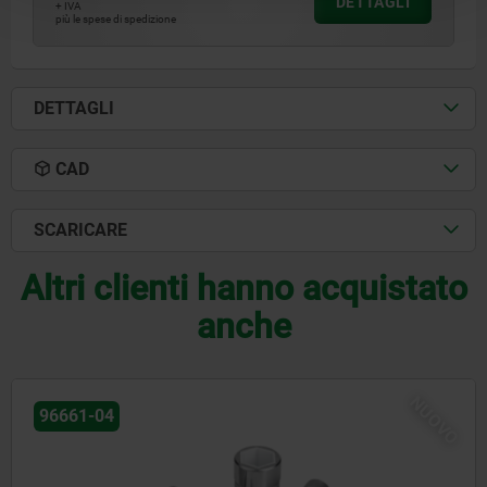
DETTAGLI
+ IVA
più le spese di spedizione
DETTAGLI
CAD
SCARICARE
Altri clienti hanno acquistato
anche
NUOVO
04211-03