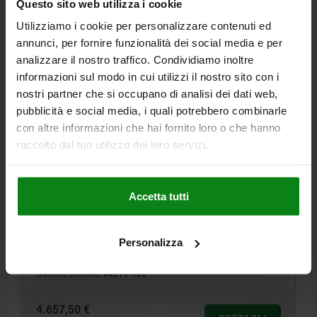
Questo sito web utilizza i cookie
04211
Utilizziamo i cookie per personalizzare contenuti ed
annunci, per fornire funzionalità dei social media e per
analizzare il nostro traffico. Condividiamo inoltre
informazioni sul modo in cui utilizzi il nostro sito con i
nostri partner che si occupano di analisi dei dati web,
pubblicità e social media, i quali potrebbero combinarle
con altre informazioni che hai fornito loro o che hanno
raccolto dal tuo utilizzo dei loro servizi.
TENDICATENA, F3=120, ACCIAIO TRATTATO
TERMICAMENTE, VPE=SET
FORZA DI SERRAGGIO MAX. KN=120
LARGHEZZA=91
B1=64
Accetta tutti
B2=54
D=M24
D1=98
H MAX. =209
H MIN. =166
H1 MAX.=260
H1 MIN.=199
H2=41
H3=33
CORSA S=43
LUNGHEZZA=58
L1=48
L2=86
S1=61
APERTURA CHIAVE=65
Personalizza
COPPIA MASSIMA NM=300
Numero d’ordine:
04211-120
4.657,50 €