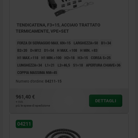
TENDICATENA, F3=15, ACCIAIO TRATTATO
TERMICAMENTE, VPE=SET
FORZA DI SERRAGGIO MAX. KN=15
LARGHEZZA=50
B1=34
B2=20
D=M12
D1=54
H MAX. =108
H MIN. =83
H1 MAX.=118
H1 MIN.=100
H2=18
H3=15
CORSA S=25
LUNGHEZZA=34
L1=21
L2=46,5
S1=18
APERTURA CHIAVE=36
COPPIA MASSIMA NM=45
Numero d’ordine:
04211-15
961,40 €
DETTAGLI
+ IVA
più le spese di spedizione
04211