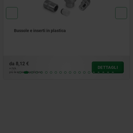
n plastica
Catena a rulli in
da
16,92 €
DETTAGLI
+ IVA
più le spese di spedizione