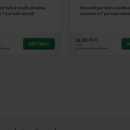
er tubi a snodo, alluminio,
Raccordi per tubi con pied
 T per tubi rotondi
articolato in alluminio e d
interna dentatura interna
da
15,04 €
DETTAGLI
D
+ IVA
edizione
più le spese di spedizione