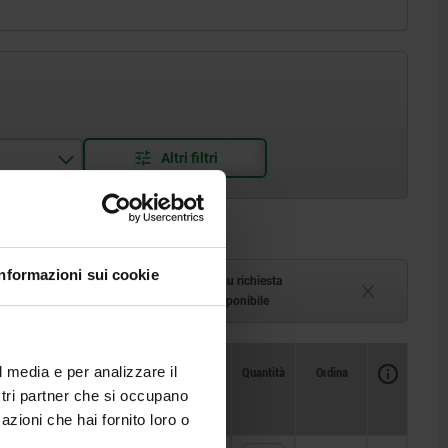
Informazioni sui cookie
azzino
Tempi di consegna su richiesta
1-2 settimane
Attualmente non disponibile
Disponibilità
Disponibilità
CAD
CAD
Quantità
Quantità
Ordina
Ordina
l media e per analizzare il
B3
B3
B5
B5
H1
H1
H2
H2
H3
H3
M
M
S
S
Prezzo
Prezzo
ostri partner che si occupano
azioni che hai fornito loro o