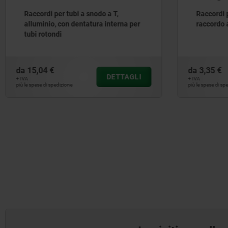
Raccordi per tubi a snodo, plastica,
Raccordi p
raccordo a T per tubi rotondi
raccordo a
da
3,35 €
da
28,76 €
DETTAGLI
+ IVA
+ IVA
più le spese di spedizione
più le spese di sp