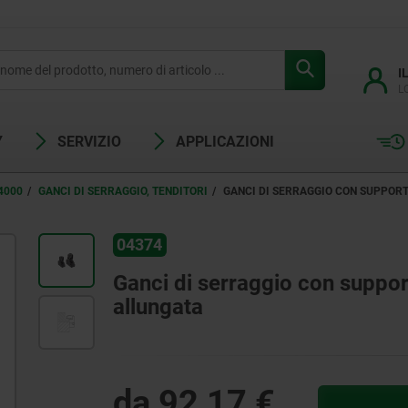
I
L
Y
SERVIZIO
APPLICAZIONI
4000
GANCI DI SERRAGGIO, TENDITORI
GANCI DI SERRAGGIO CON SUPPOR
04374
Ganci di serraggio con suppor
allungata
da
92,17 €