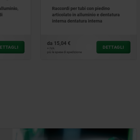
ino
Raccordi per tubi a snodo in
entatura
alluminio, con dentatura interna
da
15,90 €
ETTAGLI
DETTAGLI
+ IVA
più le spese di spedizione