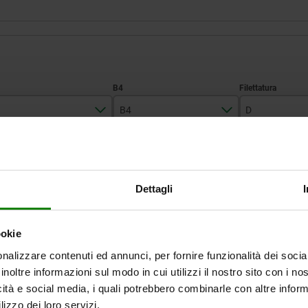
B4
D
54,5
18
M6
INGRANDISCI LA TABELLA
65
26
M8
Dettagli
77,5
33,5
M10
Disponibile a mag
volte al giorno a intervalli regolari.
Disponibile entro 
ookie
nalizzare contenuti ed annunci, per fornire funzionalità dei socia
D
D
D1
D1
D2
D2
D3
D3
A
A
B1
B1
B2
B2
inoltre informazioni sul modo in cui utilizzi il nostro sito con i n
icità e social media, i quali potrebbero combinarle con altre inform
lizzo dei loro servizi.