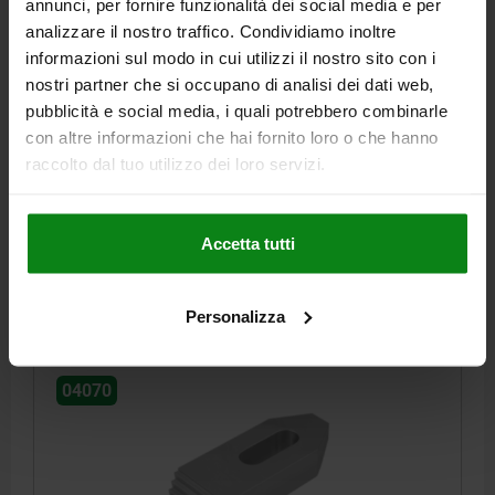
annunci, per fornire funzionalità dei social media e per
analizzare il nostro traffico. Condividiamo inoltre
informazioni sul modo in cui utilizzi il nostro sito con i
nostri partner che si occupano di analisi dei dati web,
STAFFA DI BLOCCAGGIO CON DENTI A GRADINO
pubblicità e social media, i quali potrebbero combinarle
L=200 B2=70 A=30 ACCIAIO DA BONIFICA
con altre informazioni che hai fornito loro o che hanno
MATERIALE CORPO BASE=ACCIAIO DA BONIFICA
ALTEZZA=30
raccolto dal tuo utilizzo dei loro servizi.
LUNGHEZZA=200
LARGHEZZA=70
B1=26
B3=26
E1=35
E2=80
F KN=84,7
PER VITE =M24
Numero d’ordine:
04070-24
Accetta tutti
63,61 €
DETTAGLI
+ IVA
Personalizza
più le spese di spedizione
04070