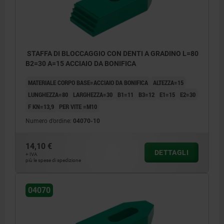
STAFFA DI BLOCCAGGIO CON DENTI A GRADINO L=80
B2=30 A=15 ACCIAIO DA BONIFICA
MATERIALE CORPO BASE=ACCIAIO DA BONIFICA
ALTEZZA=15
LUNGHEZZA=80
LARGHEZZA=30
B1=11
B3=12
E1=15
E2=30
F KN=13,9
PER VITE =M10
Numero d’ordine:
04070-10
14,10 €
DETTAGLI
+ IVA
più le spese di spedizione
04070