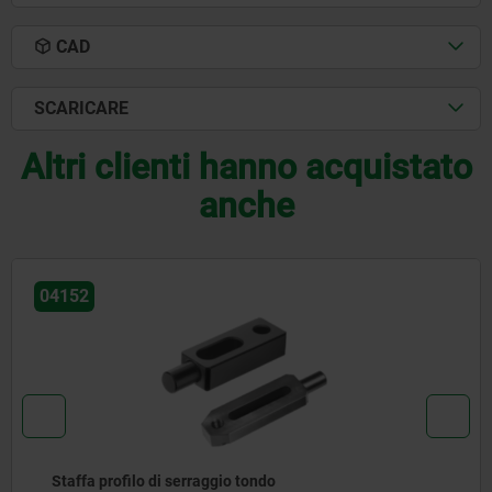
CAD
SCARICARE
Altri clienti hanno acquistato
anche
152
0
affa profilo di serraggio tondo