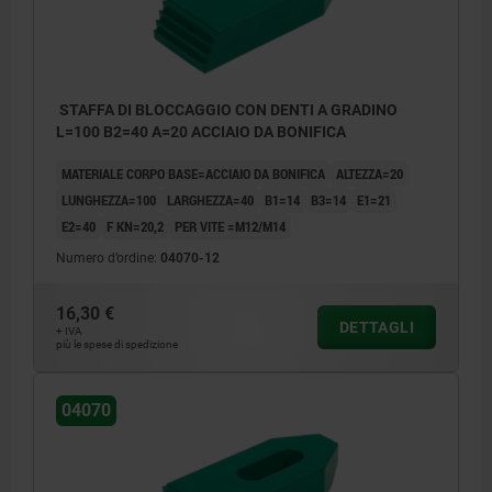
STAFFA DI BLOCCAGGIO CON DENTI A GRADINO
L=100 B2=40 A=20 ACCIAIO DA BONIFICA
MATERIALE CORPO BASE=ACCIAIO DA BONIFICA
ALTEZZA=20
LUNGHEZZA=100
LARGHEZZA=40
B1=14
B3=14
E1=21
E2=40
F KN=20,2
PER VITE =M12/M14
Numero d’ordine:
04070-12
16,30 €
DETTAGLI
+ IVA
più le spese di spedizione
04070