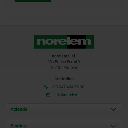
norelem S.r.l.
Via Enrico Fermi 9
35136 Padova
Centralino
+39 047 464 62 90
info@norelem.it
Azienda
Chi siamo
Scarica