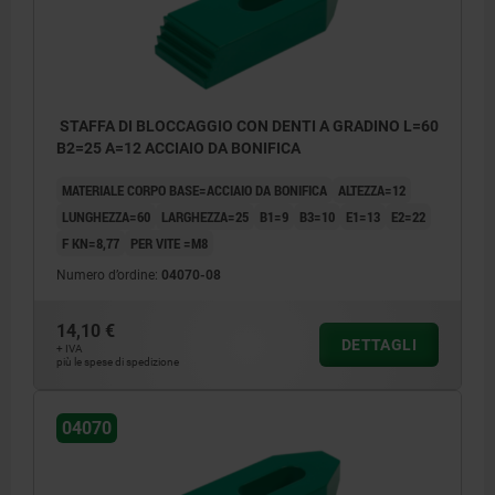
STAFFA DI BLOCCAGGIO CON DENTI A GRADINO L=60
B2=25 A=12 ACCIAIO DA BONIFICA
MATERIALE CORPO BASE=ACCIAIO DA BONIFICA
ALTEZZA=12
LUNGHEZZA=60
LARGHEZZA=25
B1=9
B3=10
E1=13
E2=22
F KN=8,77
PER VITE =M8
Numero d’ordine:
04070-08
14,10 €
DETTAGLI
+ IVA
più le spese di spedizione
04070