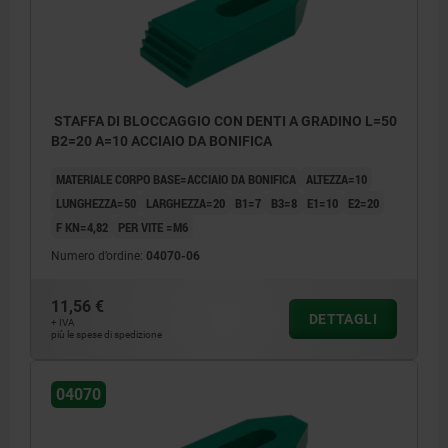
STAFFA DI BLOCCAGGIO CON DENTI A GRADINO L=50
B2=20 A=10 ACCIAIO DA BONIFICA
MATERIALE CORPO BASE=ACCIAIO DA BONIFICA
ALTEZZA=10
LUNGHEZZA=50
LARGHEZZA=20
B1=7
B3=8
E1=10
E2=20
F KN=4,82
PER VITE =M6
Numero d’ordine:
04070-06
11,56 €
DETTAGLI
+ IVA
più le spese di spedizione
04070