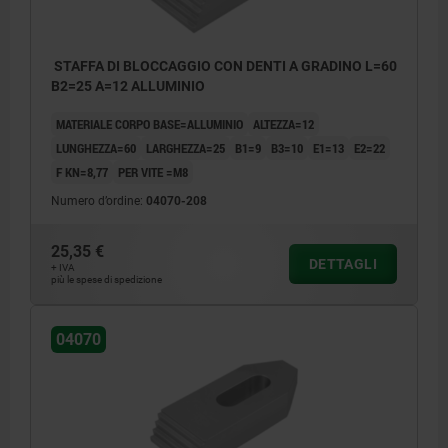
STAFFA DI BLOCCAGGIO CON DENTI A GRADINO L=60
B2=25 A=12 ALLUMINIO
MATERIALE CORPO BASE=ALLUMINIO
ALTEZZA=12
LUNGHEZZA=60
LARGHEZZA=25
B1=9
B3=10
E1=13
E2=22
F KN=8,77
PER VITE =M8
Numero d’ordine:
04070-208
25,35 €
DETTAGLI
+ IVA
più le spese di spedizione
04070