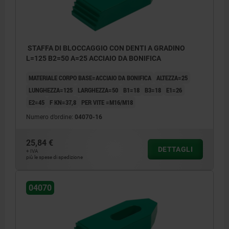
STAFFA DI BLOCCAGGIO CON DENTI A GRADINO
L=125 B2=50 A=25 ACCIAIO DA BONIFICA
MATERIALE CORPO BASE=ACCIAIO DA BONIFICA
ALTEZZA=25
LUNGHEZZA=125
LARGHEZZA=50
B1=18
B3=18
E1=26
E2=45
F KN=37,8
PER VITE =M16/M18
Numero d’ordine:
04070-16
25,84 €
DETTAGLI
+ IVA
più le spese di spedizione
04070