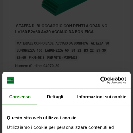
STAFFA DI BLOCCAGGIO CON DENTI A GRADINO
L=160 B2=60 A=30 ACCIAIO DA BONIFICA
MATERIALE CORPO BASE=ACCIAIO DA BONIFICA
ALTEZZA=30
LUNGHEZZA=160
LARGHEZZA=60
B1=22
B3=22
E1=30
E2=60
F KN=58,8
PER VITE =M20/M22
Numero d’ordine:
04070-20
40,32 €
DETTAGLI
+ IVA
più le spese di spedizione
Consenso
Dettagli
Informazioni sui cookie
04070
Questo sito web utilizza i cookie
Utilizziamo i cookie per personalizzare contenuti ed