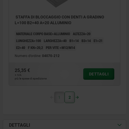
STAFFA DI BLOCCAGGIO CON DENTI A GRADINO
L=100 B2=40 A=20 ALLUMINIO
MATERIALE CORPO BASE=ALLUMINIO
ALTEZZA=20
LUNGHEZZA=100
LARGHEZZA=40
B1=14
B3=14
E1=21
E2=40
F KN=20,2
PER VITE =M12/M14
Numero d’ordine:
04070-212
25,35 €
DETTAGLI
+ IVA
più le spese di spedizione
1
2
DETTAGLI