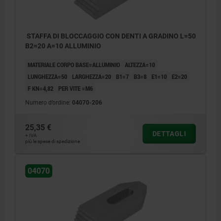
STAFFA DI BLOCCAGGIO CON DENTI A GRADINO L=50
B2=20 A=10 ALLUMINIO
MATERIALE CORPO BASE=ALLUMINIO
ALTEZZA=10
LUNGHEZZA=50
LARGHEZZA=20
B1=7
B3=8
E1=10
E2=20
F KN=4,82
PER VITE =M6
Numero d’ordine:
04070-206
25,35 €
DETTAGLI
+ IVA
più le spese di spedizione
04070