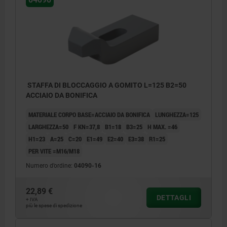
STAFFA DI BLOCCAGGIO A GOMITO L=125 B2=50
ACCIAIO DA BONIFICA
MATERIALE CORPO BASE=ACCIAIO DA BONIFICA
LUNGHEZZA=125
LARGHEZZA=50
F KN=37,8
B1=18
B3=25
H MAX. =46
H1=23
A=25
C=20
E1=49
E2=40
E3=38
R1=25
PER VITE =M16/M18
Numero d’ordine:
04090-16
22,89 €
DETTAGLI
+ IVA
più le spese di spedizione