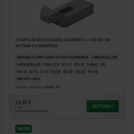
STAFFA DI BLOCCAGGIO A GOMITO L=100 B2=30
ACCIAIO DA BONIFICA
MATERIALE CORPO BASE=ACCIAIO DA BONIFICA
LUNGHEZZA=100
LARGHEZZA=30
F KN=13,9
B1=11
B3=15
H MAX. =30
H1=14
A=15
C=12
E1=32
E2=32
E3=22
R1=18
PER VITE =M10
Numero d’ordine:
04090-10
15,55 €
DETTAGLI
+ IVA
più le spese di spedizione
04090