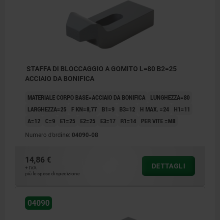
STAFFA DI BLOCCAGGIO A GOMITO L=80 B2=25
ACCIAIO DA BONIFICA
MATERIALE CORPO BASE=ACCIAIO DA BONIFICA
LUNGHEZZA=80
LARGHEZZA=25
F KN=8,77
B1=9
B3=12
H MAX. =24
H1=11
A=12
C=9
E1=25
E2=25
E3=17
R1=14
PER VITE =M8
Numero d’ordine:
04090-08
14,86 €
DETTAGLI
+ IVA
più le spese di spedizione
04090