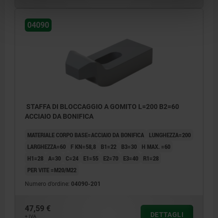
04090
STAFFA DI BLOCCAGGIO A GOMITO L=200 B2=60
ACCIAIO DA BONIFICA
MATERIALE CORPO BASE=ACCIAIO DA BONIFICA
LUNGHEZZA=200
LARGHEZZA=60
F KN=58,8
B1=22
B3=30
H MAX. =60
H1=28
A=30
C=24
E1=55
E2=70
E3=40
R1=28
PER VITE =M20/M22
Numero d’ordine:
04090-201
47,59 €
DETTAGLI
+ IVA