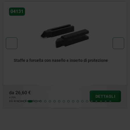
04191
Staffa di bloccaggio doppia orientabile a 90°
da
88,88 €
DETTAGLI
+ IVA
più le spese di spedizione