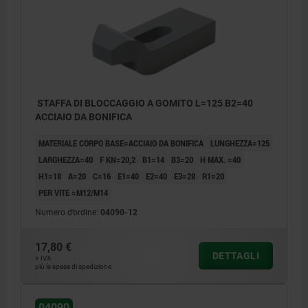
STAFFA DI BLOCCAGGIO A GOMITO L=125 B2=40
ACCIAIO DA BONIFICA
MATERIALE CORPO BASE=ACCIAIO DA BONIFICA
LUNGHEZZA=125
LARGHEZZA=40
F KN=20,2
B1=14
B3=20
H MAX. =40
H1=18
A=20
C=16
E1=40
E2=40
E3=28
R1=20
PER VITE =M12/M14
Numero d’ordine:
04090-12
17,80 €
DETTAGLI
+ IVA
più le spese di spedizione
04090