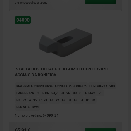
più le spese di spedizione
04090
STAFFA DI BLOCCAGGIO A GOMITO L=200 B2=70
ACCIAIO DA BONIFICA
MATERIALE CORPO BASE=ACCIAIO DA BONIFICA
LUNGHEZZA=200
LARGHEZZA=70
F KN=84,7
B1=26
B3=35
H MAX. =70
H1=32
A=35
C=28
E1=72
E2=60
E3=54
R1=34
PER VITE =M24
Numero d’ordine:
04090-24
65,91 €