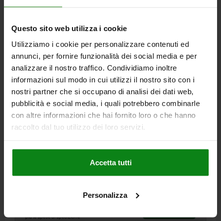
04090
Questo sito web utilizza i cookie
Utilizziamo i cookie per personalizzare contenuti ed
annunci, per fornire funzionalità dei social media e per
analizzare il nostro traffico. Condividiamo inoltre
informazioni sul modo in cui utilizzi il nostro sito con i
nostri partner che si occupano di analisi dei dati web,
STAFFA DI BLOCCAGGIO A GOMITO L=160 B2=60
pubblicità e social media, i quali potrebbero combinarle
ACCIAIO DA BONIFICA
con altre informazioni che hai fornito loro o che hanno
raccolto dal tuo utilizzo dei loro servizi.
MATERIALE CORPO BASE=ACCIAIO DA BONIFICA
LUNGHEZZA=160
LARGHEZZA=60
F KN=58,8
B1=22
B3=30
H MAX. =60
H1=28
A=30
C=24
E1=55
E2=55
E3=40
R1=28
Accetta tutti
PER VITE =M20/M22
Numero d’ordine:
04090-20
Personalizza
41,78 €
DETTAGLI
+ IVA
più le spese di spedizione