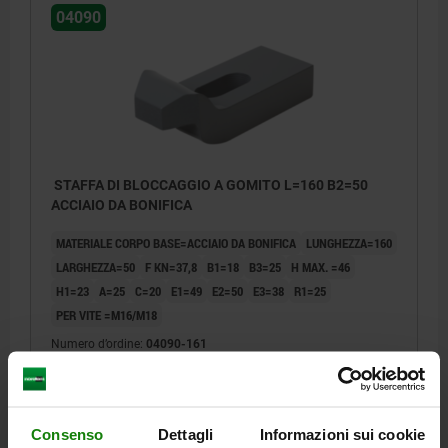
04090
STAFFA DI BLOCCAGGIO A GOMITO L=160 B2=50
ACCIAIO DA BONIFICA
MATERIALE CORPO BASE=ACCIAIO DA BONIFICA
LUNGHEZZA=160
LARGHEZZA=50
F KN=37,8
B1=18
B3=25
H MAX. =46
H1=23
A=25
C=20
E1=49
E2=50
E3=38
R1=25
PER VITE =M16/M18
Numero d’ordine:
04090-161
28,16 €
DETTAGLI
+ IVA
più le spese di spedizione
Consenso
Dettagli
Informazioni sui cookie