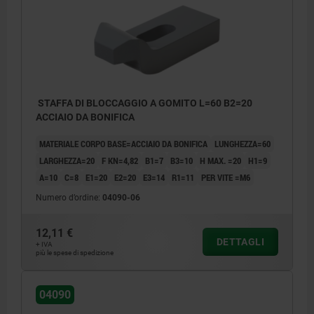
STAFFA DI BLOCCAGGIO A GOMITO L=60 B2=20
ACCIAIO DA BONIFICA
MATERIALE CORPO BASE=ACCIAIO DA BONIFICA
LUNGHEZZA=60
LARGHEZZA=20
F KN=4,82
B1=7
B3=10
H MAX. =20
H1=9
A=10
C=8
E1=20
E2=20
E3=14
R1=11
PER VITE =M6
Numero d’ordine:
04090-06
12,11 €
DETTAGLI
+ IVA
più le spese di spedizione
04090