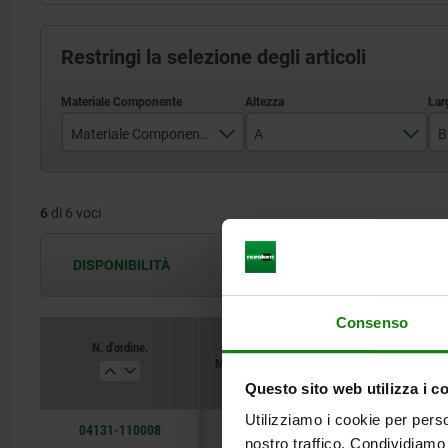
Restringi la selezione degli articoli
Materiale Componente
A
B
poliossimetilene
15
6
di 6 voci
poliuretano
20
25
DISPONIBILITÀ
Le disponibilità vengono aggiornate più 
Consenso
N. d’ordine.
Materiale Componente
A
B2
Questo sito web utilizza i c
Utilizziamo i cookie per perso
04131-110008
poliossimetilene
15
30
nostro traffico. Condividiamo 