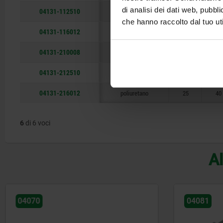
di analisi dei dati web, pubbl
04131-112510
poliossimetilene
20
30
che hanno raccolto dal tuo uti
04131-116012
poliossimetilene
25
40
04131-210008
poliuretano
15
30
04131-212510
poliuretano
20
30
04131-216012
poliuretano
25
40
6
di 6 voci
Al
04081
04130