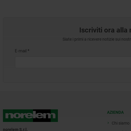
Iscriviti ora all
Siate i primi a ricevere notizie sui nos
AZIENDA
Chi siamo
norelem S.r.l.