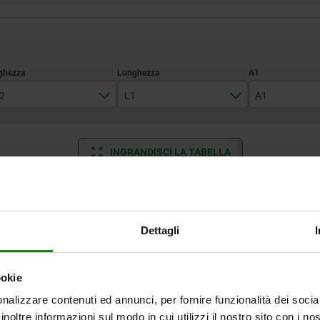
2
L1
A1
30
100
15,5
INGRANDISCI LA TABELLA
40
125
20,5
160
25,5
Disponibile a mag
volte al giorno a intervalli regolari.
Disponibile entro 
Dettagli
L1
A1
B1
B3
L2
L3
ookie
nalizzare contenuti ed annunci, per fornire funzionalità dei socia
100
15,5
9
16
32
18
inoltre informazioni sul modo in cui utilizzi il nostro sito con i n