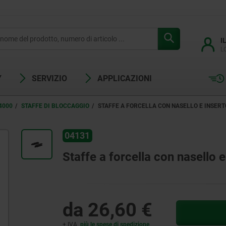
I
L
Y
SERVIZIO
APPLICAZIONI
4000
STAFFE DI BLOCCAGGIO
STAFFE A FORCELLA CON NASELLO E INSERT
04131
Staffe a forcella con nasello e
da
26,60 €
+ IVA
più le spese di spedizione