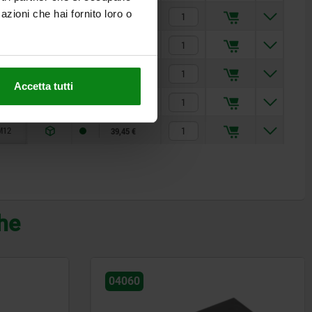
azioni che hai fornito loro o
M10
32,04 €
M12
36,31 €
M8
30,54 €
Accetta tutti
M10
35,35 €
M12
39,45 €
che
04056