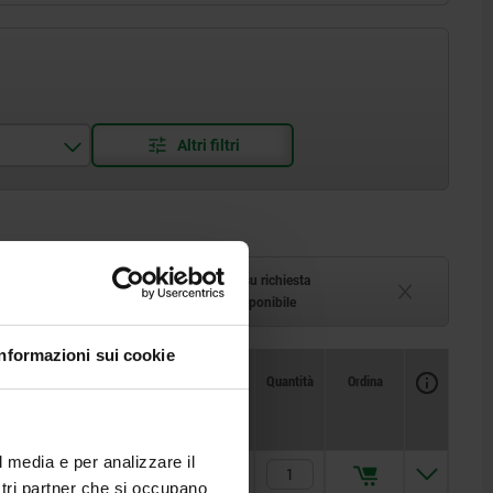
azzino
Tempi di consegna su richiesta
1-2 settimane
Attualmente non disponibile
Informazioni sui cookie
Disponibilità
CAD
Quantità
Ordina
Per
Prezzo
l media e per analizzare il
M8
26,60 €
ostri partner che si occupano