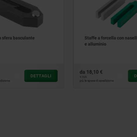
 forcella con nasello acciaio
Staffa di bloccaggio con 
nio
forza
€
da
313,43 €
DETTAGLI
+ IVA
spedizione
più le spese di spedizione