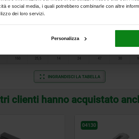
icità e social media, i quali potrebbero combinarle con altre inform
125
20,5
11
20
38
24
lizzo dei loro servizi.
160
25,5
14
24
47
30
100
15,5
9
16
32
18
Personalizza
125
20,5
11
20
38
24
160
25,5
14
24
47
30
INGRANDISCI LA TABELLA
tri clienti hanno acquistato an
04060