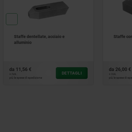
Staffe con sfera basculante
Staffe a
e allumi
da
26,00 €
da
18,10 
DETTAGLI
+ IVA
+ IVA
più le spese di spedizione
più le spese di 