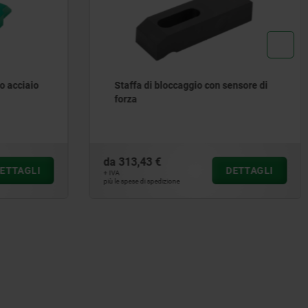
sensore di
Staffa mobile
da
33,43 €
DETTAGLI
DETTAGLI
+ IVA
più le spese di spedizione