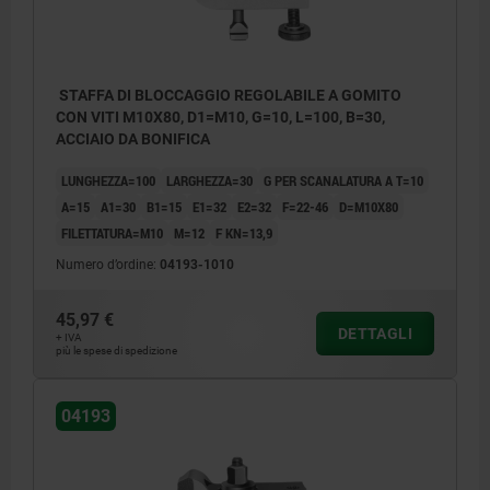
STAFFA DI BLOCCAGGIO REGOLABILE A GOMITO
CON VITI M10X80, D1=M10, G=10, L=100, B=30,
ACCIAIO DA BONIFICA
LUNGHEZZA=100
LARGHEZZA=30
G PER SCANALATURA A T=10
A=15
A1=30
B1=15
E1=32
E2=32
F=22-46
D=M10X80
FILETTATURA=M10
M=12
F KN=13,9
Numero d’ordine:
04193-1010
45,97 €
DETTAGLI
+ IVA
più le spese di spedizione
04193