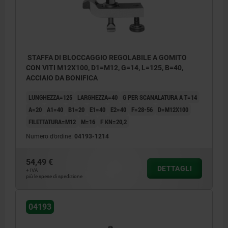
STAFFA DI BLOCCAGGIO REGOLABILE A GOMITO
CON VITI M12X100, D1=M12, G=14, L=125, B=40,
ACCIAIO DA BONIFICA
LUNGHEZZA=125
LARGHEZZA=40
G PER SCANALATURA A T=14
A=20
A1=40
B1=20
E1=40
E2=40
F=28-56
D=M12X100
FILETTATURA=M12
M=16
F KN=20,2
Numero d’ordine:
04193-1214
54,49 €
DETTAGLI
+ IVA
più le spese di spedizione
04193