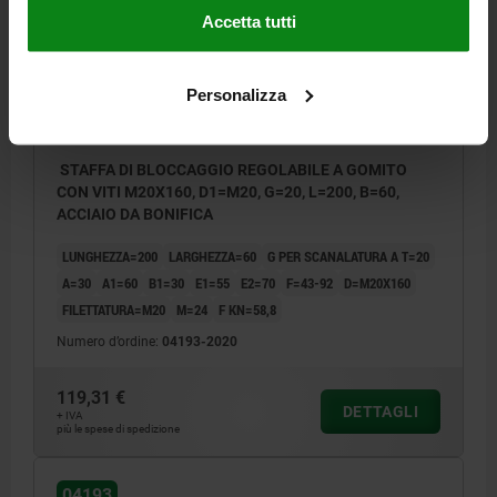
Accetta tutti
Personalizza
STAFFA DI BLOCCAGGIO REGOLABILE A GOMITO
CON VITI M20X160, D1=M20, G=20, L=200, B=60,
ACCIAIO DA BONIFICA
LUNGHEZZA=200
LARGHEZZA=60
G PER SCANALATURA A T=20
A=30
A1=60
B1=30
E1=55
E2=70
F=43-92
D=M20X160
FILETTATURA=M20
M=24
F KN=58,8
Numero d’ordine:
04193-2020
119,31 €
DETTAGLI
+ IVA
più le spese di spedizione
04193