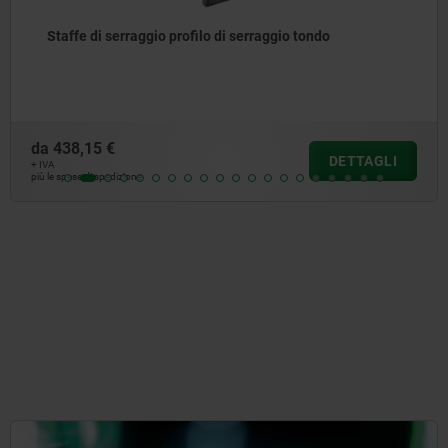
do
Staffa mobile
da
32,41 €
DETTAGLI
+ IVA
più le spese di spedizione