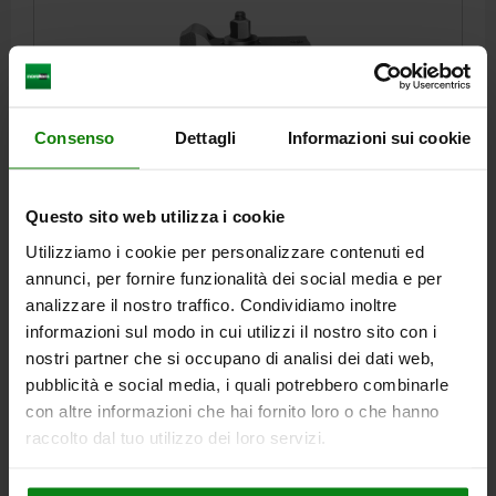
Consenso
Dettagli
Informazioni sui cookie
STAFFA DI BLOCCAGGIO REGOLABILE A GOMITO
CON VITI M16X125, D1=M16, G=18, L=160, B=50,
ACCIAIO DA BONIFICA
Questo sito web utilizza i cookie
LUNGHEZZA=160
LARGHEZZA=50
G PER SCANALATURA A T=18
Utilizziamo i cookie per personalizzare contenuti ed
A=25
A1=50
B1=25
E1=49
E2=50
F=36-69
D=M16X125
annunci, per fornire funzionalità dei social media e per
FILETTATURA=M16
M=20
F KN=37,8
analizzare il nostro traffico. Condividiamo inoltre
Numero d’ordine:
04193-1618
informazioni sul modo in cui utilizzi il nostro sito con i
nostri partner che si occupano di analisi dei dati web,
74,20 €
pubblicità e social media, i quali potrebbero combinarle
DETTAGLI
+ IVA
con altre informazioni che hai fornito loro o che hanno
più le spese di spedizione
raccolto dal tuo utilizzo dei loro servizi.
04193