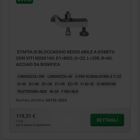
STAFFA DI BLOCCAGGIO REGOLABILE A GOMITO
CON VITI M20X160, D1=M20, G=22, L=200, B=60,
ACCIAIO DA BONIFICA
LUNGHEZZA=200
LARGHEZZA=60
G PER SCANALATURA A T=22
A=30
A1=60
B1=30
E1=55
E2=70
F=43-92
D=M20X160
FILETTATURA=M20
M=24
F KN=58,8
Numero d’ordine:
04193-2022
119,31 €
DETTAGLI
+ IVA
più le spese di spedizione