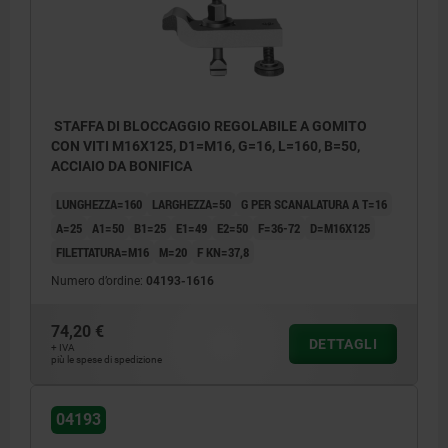
STAFFA DI BLOCCAGGIO REGOLABILE A GOMITO
CON VITI M16X125, D1=M16, G=16, L=160, B=50,
ACCIAIO DA BONIFICA
LUNGHEZZA=160
LARGHEZZA=50
G PER SCANALATURA A T=16
A=25
A1=50
B1=25
E1=49
E2=50
F=36-72
D=M16X125
FILETTATURA=M16
M=20
F KN=37,8
Numero d’ordine:
04193-1616
74,20 €
DETTAGLI
+ IVA
più le spese di spedizione
04193