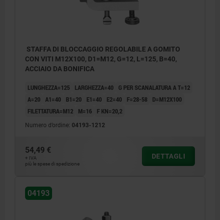
STAFFA DI BLOCCAGGIO REGOLABILE A GOMITO
CON VITI M12X100, D1=M12, G=12, L=125, B=40,
ACCIAIO DA BONIFICA
LUNGHEZZA=125
LARGHEZZA=40
G PER SCANALATURA A T=12
A=20
A1=40
B1=20
E1=40
E2=40
F=28-58
D=M12X100
FILETTATURA=M12
M=16
F KN=20,2
Numero d’ordine:
04193-1212
54,49 €
DETTAGLI
+ IVA
più le spese di spedizione
04193