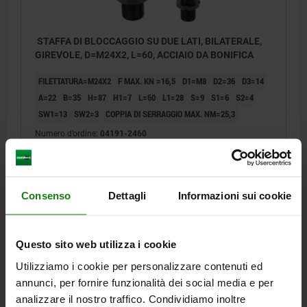
STAFFA DI BLOCCAGGIO SU DUE LATI, BILATERALE,
GIREVOLE, D=M24X2, L=60, ACCIAIO DA BONIFICA
FILETTATURA=M24X2
F MAX. KN =16,5
D1=M8
D2=36
D3=14
A=22
B=35
H=87
H1=7
L=60
L1=28
S=9
S1=6
S2=4
SW1=13
SW2=3
COPPIA DI SERRAGGIO MAX. NM=25,3
Numero d’ordine:
04191-2460
118,32 €
DETTAGLI
+ IVA
più le spese di spedizione
Consenso
Dettagli
Informazioni sui cookie
DETTAGLI
Questo sito web utilizza i cookie
Utilizziamo i cookie per personalizzare contenuti ed
CAD
annunci, per fornire funzionalità dei social media e per
analizzare il nostro traffico. Condividiamo inoltre