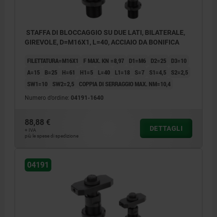
STAFFA DI BLOCCAGGIO SU DUE LATI, BILATERALE,
GIREVOLE, D=M16X1, L=40, ACCIAIO DA BONIFICA
FILETTATURA=M16X1
F MAX. KN =8,97
D1=M6
D2=25
D3=10
A=15
B=25
H=61
H1=5
L=40
L1=18
S=7
S1=4,5
S2=2,5
SW1=10
SW2=2,5
COPPIA DI SERRAGGIO MAX. NM=10,4
Numero d’ordine:
04191-1640
88,88 €
DETTAGLI
+ IVA
più le spese di spedizione
04191
1) Vite a testa esagonale
2) Ghiera con intagli
3) Vite di arresto