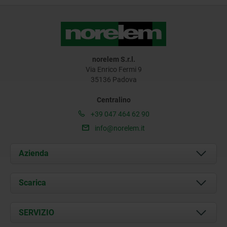
norelem S.r.l.
Via Enrico Fermi 9
35136 Padova
Centralino
+39 047 464 62 90
info@norelem.it
Azienda
Chi siamo
Scarica
Attualità
Documents
SERVIZIO
Contatti