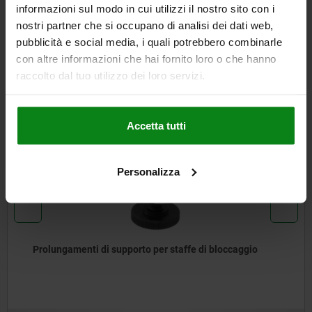
informazioni sul modo in cui utilizzi il nostro sito con i
SCARICARE
nostri partner che si occupano di analisi dei dati web,
pubblicità e social media, i quali potrebbero combinarle
Altri clienti hanno acquistato
con altre informazioni che hai fornito loro o che hanno
anche
raccolto dal tuo utilizzo dei loro servizi.
Accetta tutti
04204
Personalizza
Prolungamenti di supporto per staffe di bloccaggio