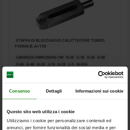
STAFFA DI BLOCCAGGIO CALETTATORE TONDO,
FORMA:B, A=190
LUNGHEZZA COMPLESSIVA=190
B=50
C=20
D=25
E=80
F=36
G=40
H=24
J=18
K=28
L=5
M=M16
Numero d’ordine:
04152-16190
139,53 €
Consenso
Dettagli
Informazioni sui cookie
DETTAGLI
+ IVA
più le spese di spedizione
Questo sito web utilizza i cookie
DETTAGLI
Utilizziamo i cookie per personalizzare contenuti ed
annunci, per fornire funzionalità dei social media e per