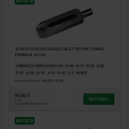
04152 B
STAFFA DI BLOCCAGGIO CALETTATORE TONDO,
FORMA:B, A=150
LUNGHEZZA COMPLESSIVA=150
B=40
C=15
D=20
E=65
F=30
G=30
H=18
J=13
K=20
L=4
M=M12
Numero d’ordine:
04152-12150
98,80 €
DETTAGLI
+ IVA
più le spese di spedizione
04152 B