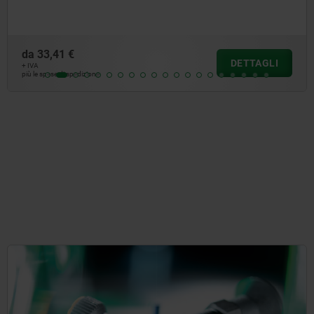
da
25,47 €
DETTAGLI
+ IVA
più le spese di spedizione