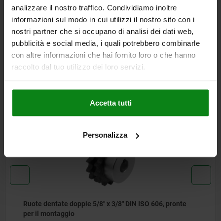
analizzare il nostro traffico. Condividiamo inoltre
CAD
informazioni sul modo in cui utilizzi il nostro sito con i
nostri partner che si occupano di analisi dei dati web,
SCARICARE
pubblicità e social media, i quali potrebbero combinarle
con altre informazioni che hai fornito loro o che hanno
Altri clienti hanno acquistato
raccolto dal tuo utilizzo dei loro servizi.
anche
Accetta tutti
NUOVO
22250-05
Personalizza
/8" x 3/8" DIN ISO 606, pronte
Ruote dentate doppie
per il montaggio