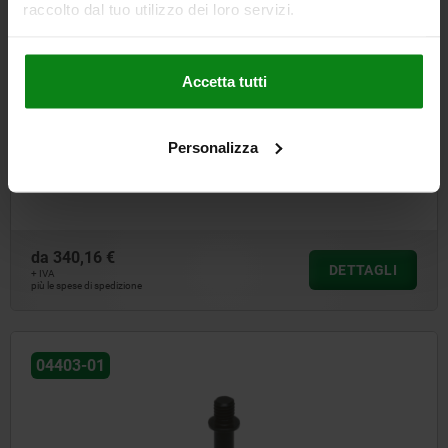
raccolto dal tuo utilizzo dei loro servizi.
Accetta tutti
Personalizza
Morsetti a trazione pneumatica
da
340,16 €
DETTAGLI
+ IVA
più le spese di spedizione
04403-01