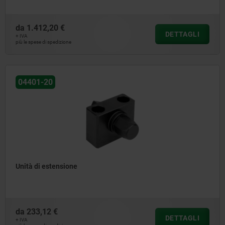
da
1.412,20 €
DETTAGLI
+ IVA
più le spese di spedizione
04401-20
Unità di estensione
da
233,12 €
DETTAGLI
+ IVA