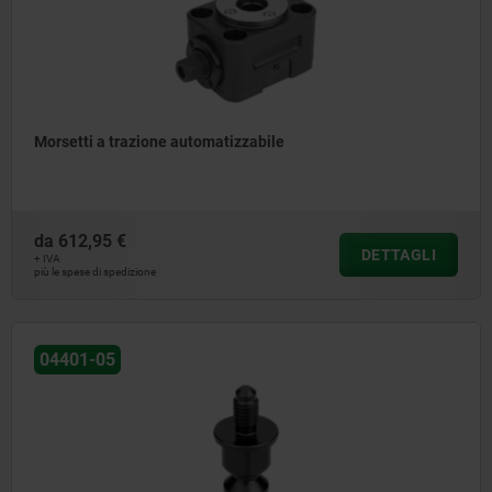
Morsetti a trazione automatizzabile
da
612,95 €
DETTAGLI
+ IVA
più le spese di spedizione
04401-05