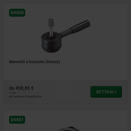
04400
Morsetti a trazione (Heavy)
da
458,85 €
DETTAGLI
+ IVA
più le spese di spedizione
04401