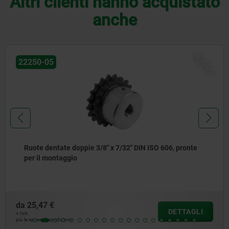
Altri clienti hanno acquistato
anche
NUOVO
22250-05
Ruote dentate doppie 3/4" x 7/16" DIN ISO 606, pronte
per il montaggio
da
37,97 €
DETTAGLI
+ IVA
più le spese di spedizione