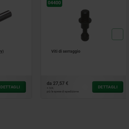
04400
)
Viti di serraggio
da
27,57 €
ETTAGLI
DETTAGLI
+ IVA
più le spese di spedizione