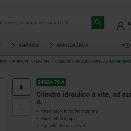
I
L
Y
SERVIZIO
APPLICAZIONI
4000
MORSETTI A TRAZIONE
CILINDRO IDRAULICO A VITE AD AZIONE SIN
04624-70 A
Cilindro idraulico a vite, ad a
A
Raschiatore metallico integrato
Raschiatore doppio
Capacità di carico elevata