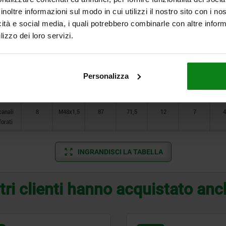
inoltre informazioni sul modo in cui utilizzi il nostro sito con i n
canali
6
M26x1,5
46,5
34
8
3
1
icità e social media, i quali potrebbero combinarle con altre inform
forati
lizzo dei loro servizi.
canali
7
M30x1,5
56
43
8
4
2
forati
Personalizza
canali
7
M38x1,5
59,5
45,5
11
5
26
forati
canali
8
M48x1,5
87
71,5
12
7
4
forati
INGRANDISCI LA TABELLA
tri clienti hanno acquistato an