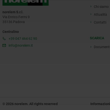
Chi siamo
norelem S.r.l.
Attualità
Via Enrico Fermi 9
35136 Padova
Contatti
Centralino
SCARICA
+39 047 464 62 90
info@norelem.it
Document
© 2026 norelem. All rights reserved
Informazioni