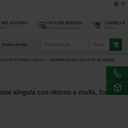
IT
L MIO ACCOUNT
LISTA DEI DESIDERI
CARRELLO
OGIN
Prodotti per segnalibri
0,00 €
productCode
qty
Ordine diretto
GOLA CON RITORNO A MOLLA
CILINDRO IDRAULICO A VITE, AD AZIONE
zione singola con ritorno a molla, forma