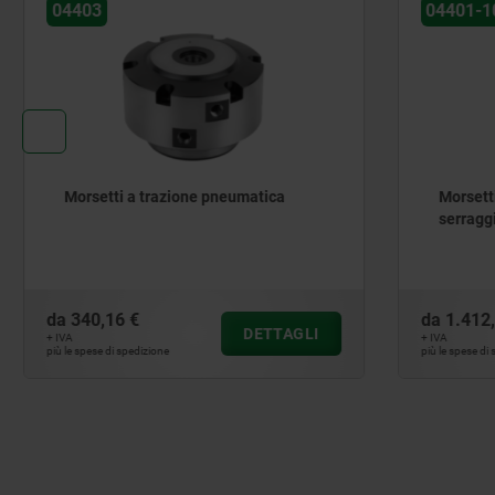
04403
04401-10
Morsetti a trazione pneumatica
Morsetti a
serraggio
da
340,16 €
da
1.412,2
DETTAGLI
+ IVA
+ IVA
più le spese di spedizione
più le spese di sp