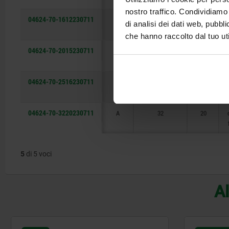
nostro traffico. Condividiamo 
04624-70-1612230711
A
16
12
di analisi dei dati web, pubbl
che hanno raccolto dal tuo uti
04624-70-2015230711
A
20
15
04624-70-2516230711
A
25
16
04624-70-3220230711
A
32
20
5
di 5 voci
Al