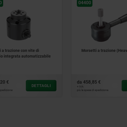
04400
 trazione con vite di
Morsetti a trazione (Heavy
 integrata automatizzabile
0 €
da
458,85 €
DETTAGLI
D
+ IVA
edizione
più le spese di spedizione