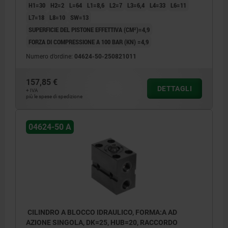
H1=30
H2=2
L=64
L1=8,6
L2=7
L3=6,4
L4=33
L6=11
L7=18
L8=10
SW=13
SUPERFICIE DEL PISTONE EFFETTIVA (CM²)=4,9
FORZA DI COMPRESSIONE A 100 BAR (KN) =4,9
Numero d’ordine:
04624-50-250821011
157,85 €
DETTAGLI
+ IVA
più le spese di spedizione
04624-50 A
CILINDRO A BLOCCO IDRAULICO, FORMA:A AD
AZIONE SINGOLA, DK=25, HUB=20, RACCORDO