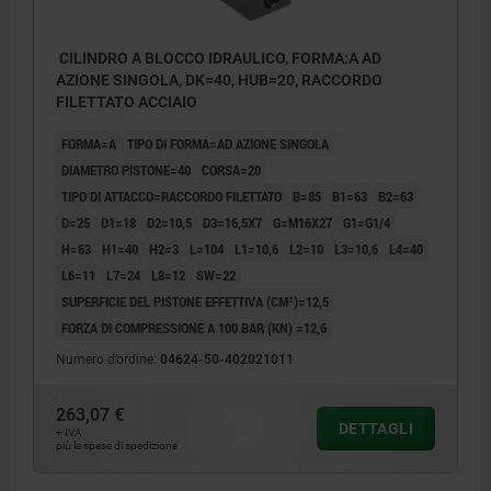
CILINDRO A BLOCCO IDRAULICO, FORMA:A AD
AZIONE SINGOLA, DK=40, HUB=20, RACCORDO
FILETTATO ACCIAIO
FORMA=A
TIPO DI FORMA=AD AZIONE SINGOLA
DIAMETRO PISTONE=40
CORSA=20
TIPO DI ATTACCO=RACCORDO FILETTATO
B=85
B1=63
B2=63
D=25
D1=18
D2=10,5
D3=16,5X7
G=M16X27
G1=G1/4
H=63
H1=40
H2=3
L=104
L1=10,6
L2=10
L3=10,6
L4=40
L6=11
L7=24
L8=12
SW=22
SUPERFICIE DEL PISTONE EFFETTIVA (CM²)=12,5
FORZA DI COMPRESSIONE A 100 BAR (KN) =12,6
Numero d’ordine:
04624-50-402021011
263,07 €
DETTAGLI
+ IVA
più le spese di spedizione