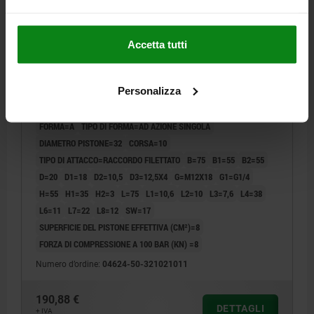
Accetta tutti
CILINDRO A BLOCCO IDRAULICO, FORMA:A AD
AZIONE SINGOLA, DK=32, HUB=10, RACCORDO
Personalizza
FILETTATO ACCIAIO
FORMA=A
TIPO DI FORMA=AD AZIONE SINGOLA
DIAMETRO PISTONE=32
CORSA=10
TIPO DI ATTACCO=RACCORDO FILETTATO
B=75
B1=55
B2=55
D=20
D1=18
D2=10,5
D3=12,5X4
G=M12X18
G1=G1/4
H=55
H1=35
H2=3
L=75
L1=10,6
L2=10
L3=7,6
L4=38
L6=11
L7=22
L8=12
SW=17
SUPERFICIE DEL PISTONE EFFETTIVA (CM²)=8
FORZA DI COMPRESSIONE A 100 BAR (KN) =8
Numero d’ordine:
04624-50-321021011
190,88 €
DETTAGLI
+ IVA