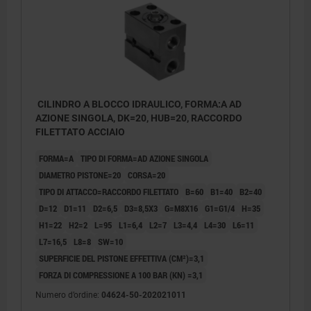
CILINDRO A BLOCCO IDRAULICO, FORMA:A AD
AZIONE SINGOLA, DK=20, HUB=20, RACCORDO
FILETTATO ACCIAIO
FORMA=A
TIPO DI FORMA=AD AZIONE SINGOLA
DIAMETRO PISTONE=20
CORSA=20
TIPO DI ATTACCO=RACCORDO FILETTATO
B=60
B1=40
B2=40
D=12
D1=11
D2=6,5
D3=8,5X3
G=M8X16
G1=G1/4
H=35
H1=22
H2=2
L=95
L1=6,4
L2=7
L3=4,4
L4=30
L6=11
L7=16,5
L8=8
SW=10
SUPERFICIE DEL PISTONE EFFETTIVA (CM²)=3,1
FORZA DI COMPRESSIONE A 100 BAR (KN) =3,1
Numero d’ordine:
04624-50-202021011