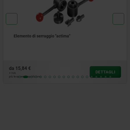
Viti di serraggio (Heavy)
da
30,64 €
DETTAGLI
+ IVA
più le spese di spedizione