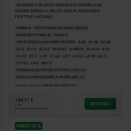
CILINDRO A BLOCCO IDRAULICO, FORMA:A AD
AZIONE SINGOLA, DK=20, HUB=8, RACCORDO
FILETTATO ACCIAIO
FORMA=A
TIPO DI FORMA=AD AZIONE SINGOLA
DIAMETRO PISTONE=20
CORSA=8
TIPO DI ATTACCO=RACCORDO FILETTATO
B=60
B1=40
B2=40
D=12
D1=11
D2=6,5
D3=8,5X3
G=M8X16
G1=G1/4
H=35
H1=22
H2=2
L=61
L1=6,4
L2=7
L3=4,4
L4=30
L6=11
L7=16,5
L8=8
SW=10
SUPERFICIE DEL PISTONE EFFETTIVA (CM²)=3,1
FORZA DI COMPRESSIONE A 100 BAR (KN) =3,1
Numero d’ordine:
04624-50-200821011
154,17 €
DETTAGLI
+ IVA
più le spese di spedizione
04624-50 A