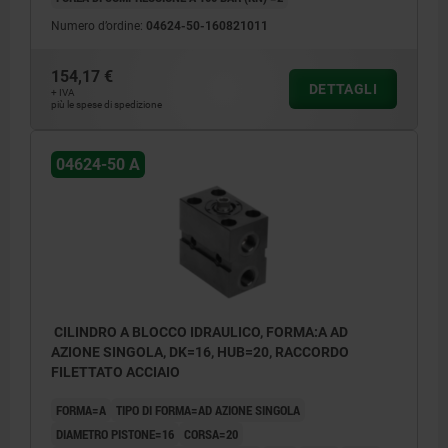
raccordo filettato
Numero d’ordine:
04624-50-160821011
Forma B: lato inferiore, foro centrale,
154,17 €
raccordo flangiato O-ring
DETTAGLI
+ IVA
più le spese di spedizione
Forma C: lato largo, raccordo flangiato con
O-ring
04624-50 A
1) Profilo dell'installazione
CILINDRO A BLOCCO IDRAULICO, FORMA:A AD
AZIONE SINGOLA, DK=16, HUB=20, RACCORDO
FILETTATO ACCIAIO
FORMA=A
TIPO DI FORMA=AD AZIONE SINGOLA
DIAMETRO PISTONE=16
CORSA=20