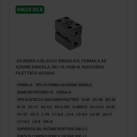
04624-50 A
CILINDRO A BLOCCO IDRAULICO, FORMA:A AD
AZIONE SINGOLA, DK=16, HUB=8, RACCORDO
FILETTATO ACCIAIO
FORMA=A
TIPO DI FORMA=AD AZIONE SINGOLA
DIAMETRO PISTONE=16
CORSA=8
TIPO DI ATTACCO=RACCORDO FILETTATO
B=60
B1=40
B2=30
D=10
D1=11
D2=6,5
D3=6,3X3
G=M6X15
G1=G1/4
H=35
H1=22
H2=2
L=56
L1=6,4
L2=6
L3=4,4
L4=30
L6=11
L7=16,5
L8=8
SW=8
SUPERFICIE DEL PISTONE EFFETTIVA (CM²)=2
Forma A: fori longitudinali e trasversali,
FORZA DI COMPRESSIONE A 100 BAR (KN) =2