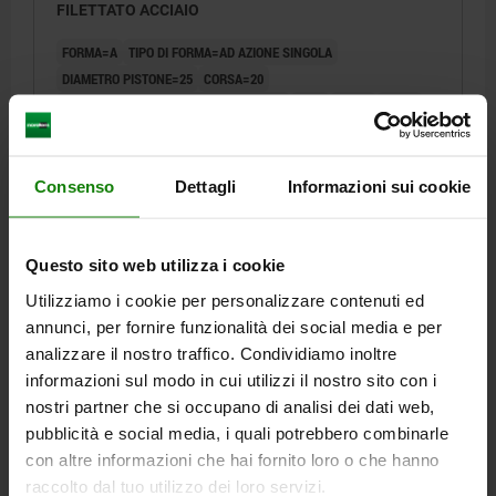
FILETTATO ACCIAIO
FORMA=A
TIPO DI FORMA=AD AZIONE SINGOLA
DIAMETRO PISTONE=25
CORSA=20
TIPO DI ATTACCO=RACCORDO FILETTATO
B=65
B1=50
B2=50
D=16
D1=14
D2=8,5
D3=10,5X4
G=M10X17
G1=G1/4
H=45
H1=30
H2=2
L=94
L1=8,6
L2=7
L3=6,4
L4=33
L6=11
L7=18
L8=10
SW=13
Consenso
Dettagli
Informazioni sui cookie
SUPERFICIE DEL PISTONE EFFETTIVA (CM²)=4,9
FORZA DI COMPRESSIONE A 100 BAR (KN) =4,9
Questo sito web utilizza i cookie
Numero d’ordine:
04624-50-252021011
Utilizziamo i cookie per personalizzare contenuti ed
185,99 €
annunci, per fornire funzionalità dei social media e per
DETTAGLI
+ IVA
analizzare il nostro traffico. Condividiamo inoltre
più le spese di spedizione
informazioni sul modo in cui utilizzi il nostro sito con i
nostri partner che si occupano di analisi dei dati web,
04624-50 A
pubblicità e social media, i quali potrebbero combinarle
con altre informazioni che hai fornito loro o che hanno
raccolto dal tuo utilizzo dei loro servizi.