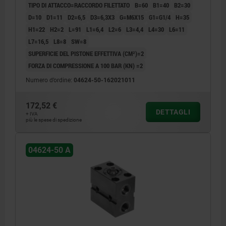
TIPO DI ATTACCO=RACCORDO FILETTATO
B=60
B1=40
B2=30
D=10
D1=11
D2=6,5
D3=6,3X3
G=M6X15
G1=G1/4
H=35
H1=22
H2=2
L=91
L1=6,4
L2=6
L3=4,4
L4=30
L6=11
L7=16,5
L8=8
SW=8
SUPERFICIE DEL PISTONE EFFETTIVA (CM²)=2
FORZA DI COMPRESSIONE A 100 BAR (KN) =2
Numero d’ordine:
04624-50-162021011
172,52 €
DETTAGLI
+ IVA
più le spese di spedizione
04624-50 A