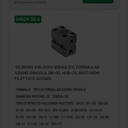
più le spese di spedizione
04624-50 A
CILINDRO A BLOCCO IDRAULICO, FORMA:A AD
AZIONE SINGOLA, DK=32, HUB=20, RACCORDO
FILETTATO ACCIAIO
FORMA=A
TIPO DI FORMA=AD AZIONE SINGOLA
DIAMETRO PISTONE=32
CORSA=20
TIPO DI ATTACCO=RACCORDO FILETTATO
B=75
B1=55
B2=55
D=20
D1=18
D2=10,5
D3=12,5X4
G=M12X18
G1=G1/4
H=55
H1=35
H2=3
L=100
L1=10,6
L2=10
L3=7,6
L4=38
L6=11
L7=22
L8=12
SW=17