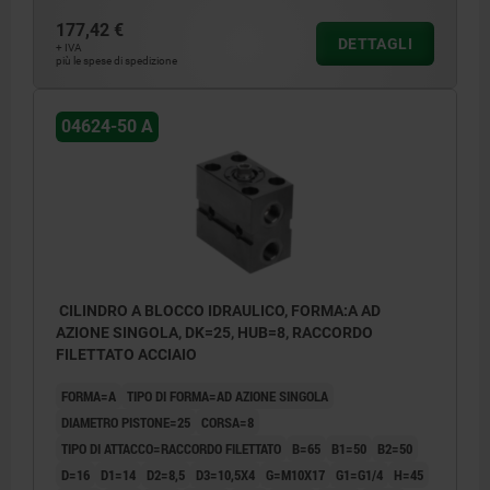
177,42 €
DETTAGLI
+ IVA
più le spese di spedizione
04624-50 A
CILINDRO A BLOCCO IDRAULICO, FORMA:A AD
AZIONE SINGOLA, DK=25, HUB=8, RACCORDO
FILETTATO ACCIAIO
FORMA=A
TIPO DI FORMA=AD AZIONE SINGOLA
DIAMETRO PISTONE=25
CORSA=8
TIPO DI ATTACCO=RACCORDO FILETTATO
B=65
B1=50
B2=50
D=16
D1=14
D2=8,5
D3=10,5X4
G=M10X17
G1=G1/4
H=45