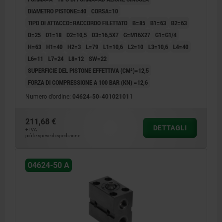
DIAMETRO PISTONE=40
CORSA=10
TIPO DI ATTACCO=RACCORDO FILETTATO
B=85
B1=63
B2=63
D=25
D1=18
D2=10,5
D3=16,5X7
G=M16X27
G1=G1/4
H=63
H1=40
H2=3
L=79
L1=10,6
L2=10
L3=10,6
L4=40
L6=11
L7=24
L8=12
SW=22
SUPERFICIE DEL PISTONE EFFETTIVA (CM²)=12,5
FORZA DI COMPRESSIONE A 100 BAR (KN) =12,6
Numero d’ordine:
04624-50-401021011
211,68 €
DETTAGLI
+ IVA
più le spese di spedizione
04624-50 A