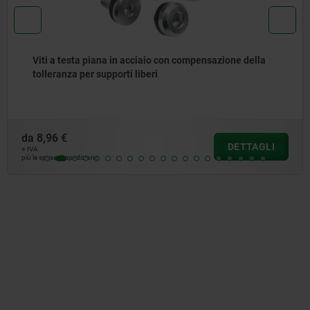
Viti a testa esagonale in acciaio Hygienic DESIGN
da
4,84 €
DETTAGLI
+ IVA
più le spese di spedizione