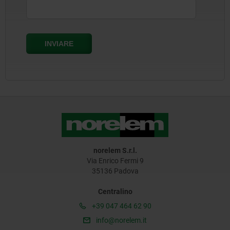
norelem S.r.l.
Via Enrico Fermi 9
35136 Padova
Centralino
+39 047 464 62 90
info@norelem.it