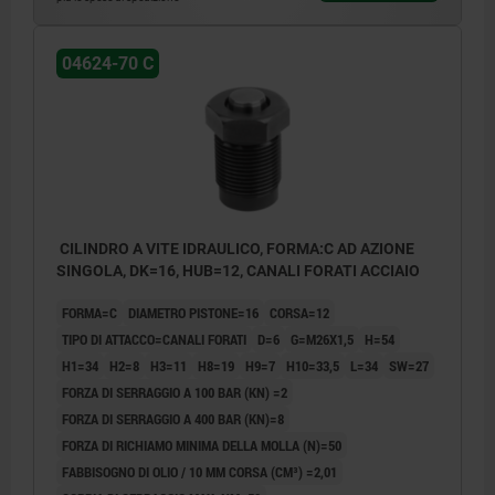
04624-70 C
CILINDRO A VITE IDRAULICO, FORMA:C AD AZIONE
SINGOLA, DK=16, HUB=12, CANALI FORATI ACCIAIO
FORMA=C
DIAMETRO PISTONE=16
CORSA=12
TIPO DI ATTACCO=CANALI FORATI
D=6
G=M26X1,5
H=54
H1=34
H2=8
H3=11
H8=19
H9=7
H10=33,5
L=34
SW=27
FORZA DI SERRAGGIO A 100 BAR (KN) =2
FORZA DI SERRAGGIO A 400 BAR (KN)=8
FORZA DI RICHIAMO MINIMA DELLA MOLLA (N)=50
FABBISOGNO DI OLIO / 10 MM CORSA (CM³) =2,01