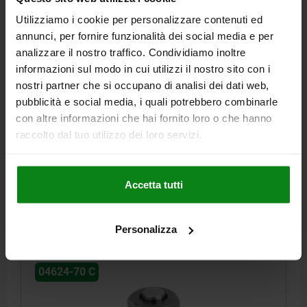
CILINDRO A VITE IDRAULICO, FORMA:C AD AZIONE
SINGOLA, DK=25, HUB=16, CANALI FORATI ACCIAIO
Utilizziamo i cookie per personalizzare contenuti ed
annunci, per fornire funzionalità dei social media e per
FORMA=C
DIAMETRO PISTONE=25
CORSA=16
analizzare il nostro traffico. Condividiamo inoltre
TIPO DI ATTACCO=CANALI FORATI
D=7
G=M38X1,5
H=72,5
informazioni sul modo in cui utilizzi il nostro sito con i
H1=45,5
H2=11
H3=18
H8=26,5
H9=10
H10=45
L=52
nostri partner che si occupano di analisi dei dati web,
SW=41
FORZA DI SERRAGGIO A 100 BAR (KN) =4,9
pubblicità e social media, i quali potrebbero combinarle
FORZA DI SERRAGGIO A 400 BAR (KN)=19,6
con altre informazioni che hai fornito loro o che hanno
FORZA DI RICHIAMO MINIMA DELLA MOLLA (N)=125
raccolto dal tuo utilizzo dei loro servizi.
FABBISOGNO DI OLIO / 10 MM CORSA (CM³) =4,91
COPPIA DI SERRAGGIO MAX. NM=80
Numero d’ordine:
04624-70-2516230911
Accetta tutti
163,97 €
DETTAGLI
+ IVA
Personalizza
più le spese di spedizione
04624-70 C