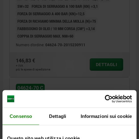
SW=32
FORZA DI SERRAGGIO A 100 BAR (KN) =3,1
FORZA DI SERRAGGIO A 400 BAR (KN)=12,5
FORZA DI RICHIAMO MINIMA DELLA MOLLA (N)=75
FABBISOGNO DI OLIO / 10 MM CORSA (CM³) =3,14
COPPIA DI SERRAGGIO MAX. NM=60
Numero d’ordine:
04624-70-2015230911
146,83 €
DETTAGLI
+ IVA
più le spese di spedizione
04624-70 C
Consenso
Dettagli
Informazioni sui cookie
Questo sito web utilizza i cookie