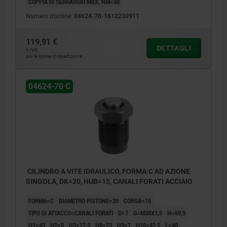
COPPIA DI SERRAGGIO MAX. NM=50
Numero d’ordine:
04624-70-1612230911
119,91 €
DETTAGLI
+ IVA
più le spese di spedizione
04624-70 C
CILINDRO A VITE IDRAULICO, FORMA:C AD AZIONE
SINGOLA, DK=20, HUB=15, CANALI FORATI ACCIAIO
FORMA=C
DIAMETRO PISTONE=20
CORSA=15
TIPO DI ATTACCO=CANALI FORATI
D=7
G=M30X1,5
H=69,5
H1=43
H2=8
H3=17,5
H8=23
H9=7
H10=42,5
L=40