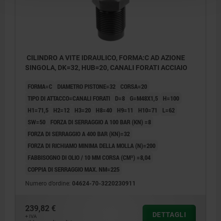
CILINDRO A VITE IDRAULICO, FORMA:C AD AZIONE
SINGOLA, DK=32, HUB=20, CANALI FORATI ACCIAIO
FORMA=C
DIAMETRO PISTONE=32
CORSA=20
TIPO DI ATTACCO=CANALI FORATI
D=8
G=M48X1,5
H=100
H1=71,5
H2=12
H3=20
H8=40
H9=11
H10=71
L=62
SW=50
FORZA DI SERRAGGIO A 100 BAR (KN) =8
FORZA DI SERRAGGIO A 400 BAR (KN)=32
FORZA DI RICHIAMO MINIMA DELLA MOLLA (N)=200
FABBISOGNO DI OLIO / 10 MM CORSA (CM³) =8,04
COPPIA DI SERRAGGIO MAX. NM=225
Numero d’ordine:
04624-70-3220230911
239,82 €
DETTAGLI
+ IVA