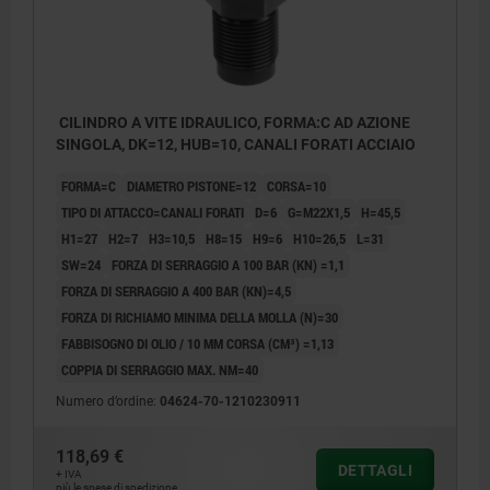
CILINDRO A VITE IDRAULICO, FORMA:C AD AZIONE
SINGOLA, DK=12, HUB=10, CANALI FORATI ACCIAIO
FORMA=C
DIAMETRO PISTONE=12
CORSA=10
TIPO DI ATTACCO=CANALI FORATI
D=6
G=M22X1,5
H=45,5
H1=27
H2=7
H3=10,5
H8=15
H9=6
H10=26,5
L=31
SW=24
FORZA DI SERRAGGIO A 100 BAR (KN) =1,1
FORZA DI SERRAGGIO A 400 BAR (KN)=4,5
FORZA DI RICHIAMO MINIMA DELLA MOLLA (N)=30
FABBISOGNO DI OLIO / 10 MM CORSA (CM³) =1,13
COPPIA DI SERRAGGIO MAX. NM=40
Numero d’ordine:
04624-70-1210230911
1) Profilo di installazione
118,69 €
DETTAGLI
+ IVA
più le spese di spedizione