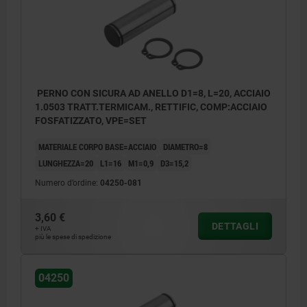
PERNO CON SICURA AD ANELLO D1=8, L=20, ACCIAIO
1.0503 TRATT.TERMICAM., RETTIFIC, COMP:ACCIAIO
FOSFATIZZATO, VPE=SET
MATERIALE CORPO BASE=ACCIAIO
DIAMETRO=8
LUNGHEZZA=20
L1=16
M1=0,9
D3=15,2
Numero d’ordine:
04250-081
3,60 €
DETTAGLI
+ IVA
più le spese di spedizione
04250