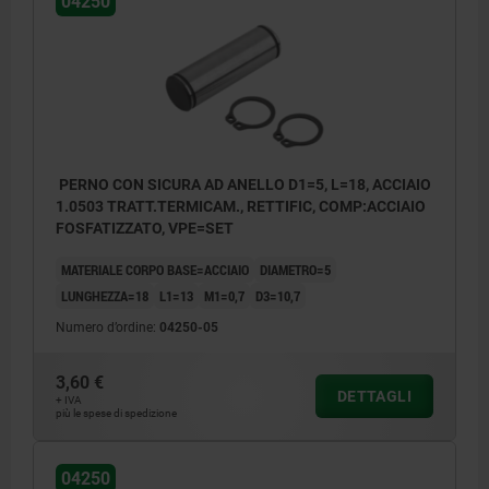
04250
PERNO CON SICURA AD ANELLO D1=5, L=18, ACCIAIO
1.0503 TRATT.TERMICAM., RETTIFIC, COMP:ACCIAIO
FOSFATIZZATO, VPE=SET
MATERIALE CORPO BASE=ACCIAIO
DIAMETRO=5
LUNGHEZZA=18
L1=13
M1=0,7
D3=10,7
Numero d’ordine:
04250-05
3,60 €
DETTAGLI
+ IVA
più le spese di spedizione
04250