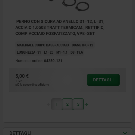
PERNO CON SICURA AD ANELLO D1=12, L=31,
ACCIAIO 1.0503 TRATT.TERMICAM., RETTIFIC,
COMP:ACCIAIO FOSFATIZZATO, VPE=SET
MATERIALE CORPO BASE=ACCIAIO
DIAMETRO=12
LUNGHEZZA=31
L1=25
M1=1,1
D3=19,6
Numero d’ordine:
04250-121
5,00 €
DETTAGLI
+ IVA
più le spese di spedizione
1
2
3
DETTAGLI