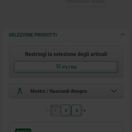
1200 N/mm², brunito.
Modello in acciaio inox:
trattato termicamente a 900 -
1050 N/mm², non trattato.
SELEZIONE PRODOTTI
Restringi la selezione degli articoli
FILTRO
Mostra / Nascondi disegno
1
2
3