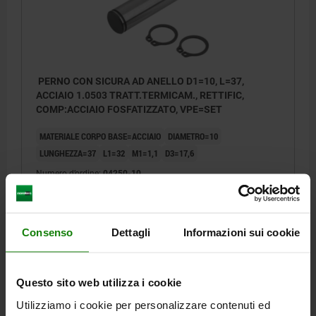
PERNO CON SICURA AD ANELLO D1=10, L=37,
ACCIAIO 1.0503 TRATT.TERMICAM., RETTIFIC,
COMP:ACCIAIO FOSFATIZZATO, VPE=SET
MATERIALE CORPO BASE=ACCIAIO
DIAMETRO=10
LUNGHEZZA=37
L1=32
M1=1,1
D3=17,6
Numero d’ordine:
04250-10
4,17 €
DETTAGLI
+ IVA
più le spese di spedizione
Consenso
Dettagli
Informazioni sui cookie
04250
Questo sito web utilizza i cookie
Utilizziamo i cookie per personalizzare contenuti ed