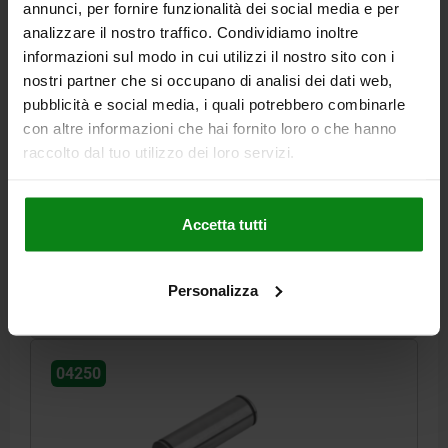
annunci, per fornire funzionalità dei social media e per
analizzare il nostro traffico. Condividiamo inoltre
informazioni sul modo in cui utilizzi il nostro sito con i
nostri partner che si occupano di analisi dei dati web,
pubblicità e social media, i quali potrebbero combinarle
PERNO CON SICURA AD ANELLO D1=10, L=25,
ACCIAIO 1.0503 TRATT.TERMICAM., RETTIFIC,
con altre informazioni che hai fornito loro o che hanno
COMP:ACCIAIO FOSFATIZZATO, VPE=SET
raccolto dal tuo utilizzo dei loro servizi.
MATERIALE CORPO BASE=ACCIAIO
DIAMETRO=10
LUNGHEZZA=25
L1=20
M1=1,1
D3=17,6
Accetta tutti
Numero d’ordine:
04250-101
4,17 €
Personalizza
DETTAGLI
+ IVA
più le spese di spedizione
04250