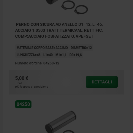
PERNO CON SICURA AD ANELLO D1=12, L=46,
ACCIAIO 1.0503 TRATT.TERMICAM., RETTIFIC,
COMP:ACCIAIO FOSFATIZZATO, VPE=SET
MATERIALE CORPO BASE=ACCIAIO
DIAMETRO=12
LUNGHEZZA=46
L1=40
M1=1,1
D3=19,6
Numero d’ordine:
04250-12
5,00 €
DETTAGLI
+ IVA
più le spese di spedizione
04250