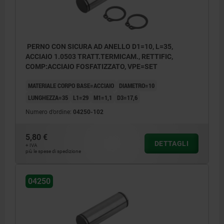
PERNO CON SICURA AD ANELLO D1=10, L=35,
ACCIAIO 1.0503 TRATT.TERMICAM., RETTIFIC,
COMP:ACCIAIO FOSFATIZZATO, VPE=SET
MATERIALE CORPO BASE=ACCIAIO
DIAMETRO=10
LUNGHEZZA=35
L1=29
M1=1,1
D3=17,6
Numero d’ordine:
04250-102
5,80 €
DETTAGLI
+ IVA
più le spese di spedizione
04250