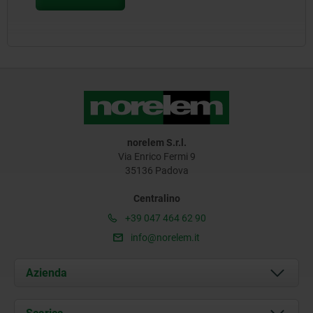
norelem S.r.l.
Via Enrico Fermi 9
35136 Padova
Centralino
+39 047 464 62 90
info@norelem.it
Azienda
Chi siamo