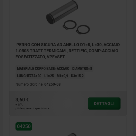
PERNO CON SICURA AD ANELLO D1=8, L=30, ACCIAIO
1.0503 TRATT.TERMICAM., RETTIFIC, COMP:ACCIAIO
FOSFATIZZATO, VPE=SET
MATERIALE CORPO BASE=ACCIAIO
DIAMETRO=8
LUNGHEZZA=30
L1=25
M1=0,9
D3=15,2
Numero d’ordine:
04250-08
3,60 €
DETTAGLI
+ IVA
più le spese di spedizione
04250