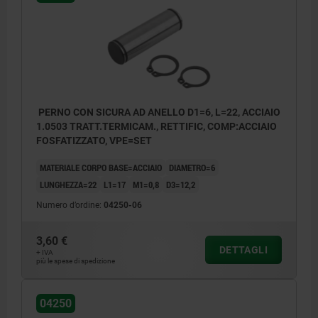
PERNO CON SICURA AD ANELLO D1=6, L=22, ACCIAIO
1.0503 TRATT.TERMICAM., RETTIFIC, COMP:ACCIAIO
FOSFATIZZATO, VPE=SET
MATERIALE CORPO BASE=ACCIAIO
DIAMETRO=6
LUNGHEZZA=22
L1=17
M1=0,8
D3=12,2
Numero d’ordine:
04250-06
3,60 €
DETTAGLI
+ IVA
più le spese di spedizione
04250