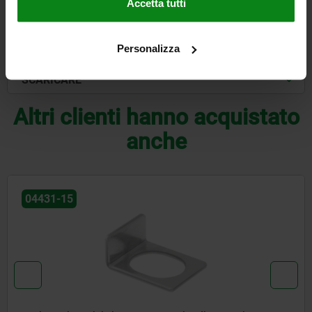
DETTAGLI
Accetta tutti
CAD
Personalizza
SCARICARE
Altri clienti hanno acquistato
anche
04250