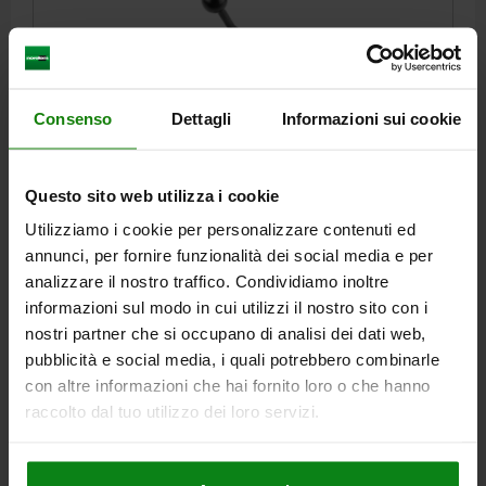
Consenso
Dettagli
Informazioni sui cookie
MORSETTO A ECCENTRICO CON TENSIONE FINALE
D=M12 ACCIAIO DA BONIFICA, COMP:ACCIAIO DA
BONIFICA
Questo sito web utilizza i cookie
Utilizziamo i cookie per personalizzare contenuti ed
H1 MAX.=31
FILETTATURA=M12
LUNGHEZZA MANIGLIA=146±3
annunci, per fornire funzionalità dei social media e per
L1=43
L2=45
L3=37
L4=45
B=43
B1=40
B2=14,5
S=25
analizzare il nostro traffico. Condividiamo inoltre
H=100
H2=48
D1=30
D2=7
A=19
SW=19
informazioni sul modo in cui utilizzi il nostro sito con i
Numero d’ordine:
04330-12
nostri partner che si occupano di analisi dei dati web,
pubblicità e social media, i quali potrebbero combinarle
186,67 €
DETTAGLI
con altre informazioni che hai fornito loro o che hanno
+ IVA
più le spese di spedizione
raccolto dal tuo utilizzo dei loro servizi.