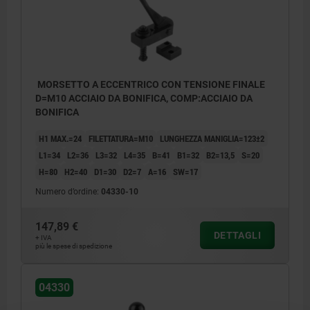
MORSETTO A ECCENTRICO CON TENSIONE FINALE
D=M10 ACCIAIO DA BONIFICA, COMP:ACCIAIO DA
BONIFICA
H1 MAX.=24
FILETTATURA=M10
LUNGHEZZA MANIGLIA=123±2
L1=34
L2=36
L3=32
L4=35
B=41
B1=32
B2=13,5
S=20
H=80
H2=40
D1=30
D2=7
A=16
SW=17
Numero d’ordine:
04330-10
147,89 €
DETTAGLI
+ IVA
più le spese di spedizione
04330