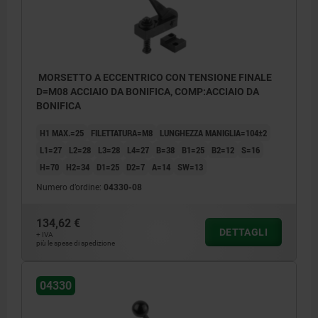
MORSETTO A ECCENTRICO CON TENSIONE FINALE
D=M08 ACCIAIO DA BONIFICA, COMP:ACCIAIO DA
BONIFICA
H1 MAX.=25
FILETTATURA=M8
LUNGHEZZA MANIGLIA=104±2
L1=27
L2=28
L3=28
L4=27
B=38
B1=25
B2=12
S=16
H=70
H2=34
D1=25
D2=7
A=14
SW=13
Numero d’ordine:
04330-08
134,62 €
DETTAGLI
+ IVA
più le spese di spedizione
04330