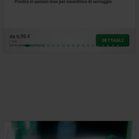
cciaio inox per eccentrico di serraggio
Perno dell
da
3,60 €
DETTAGLI
+ IVA
zione
più le spese di spe