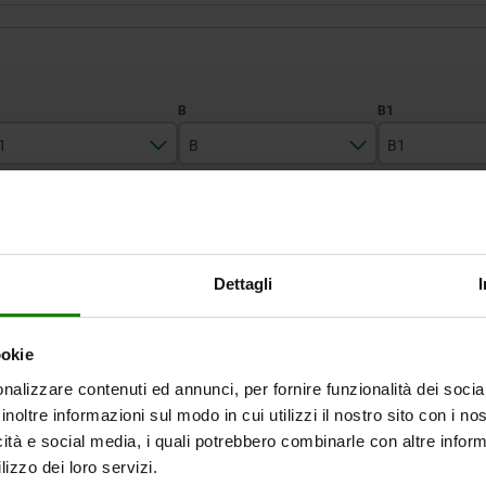
1
B
B1
14,9
16
9
INGRANDISCI LA TABELLA
18,6
20
12
24,3
25
14
Disponibile a mag
Dettagli
volte al giorno a intervalli regolari.
Disponibile entro 
ookie
nalizzare contenuti ed annunci, per fornire funzionalità dei socia
B
B1
H
H1
D1
R
inoltre informazioni sul modo in cui utilizzi il nostro sito con i n
icità e social media, i quali potrebbero combinarle con altre inform
16
9
28,2
18,7
25
17,2
1
lizzo dei loro servizi.