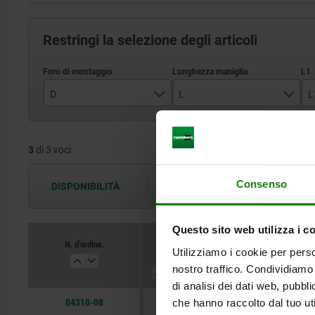
Restringi la selezione degli articoli
D
L
L
8
104±2
3
di 3 voci
10
123±2
12
146±3
Consenso
DISPONIBILITÀ
Le disponibilità vengono aggiornate più 
Questo sito web utilizza i c
N. d’ordine.
Utilizziamo i cookie per perso
D
L
L1
nostro traffico. Condividiamo 
di analisi dei dati web, pubbl
04310-08
8
104±2
14,9
che hanno raccolto dal tuo uti