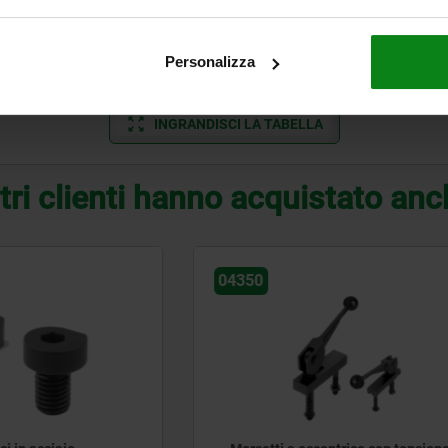
20
12
34,8
23,3
30
21,5
Personalizza
25
14
43,8
30,3
30
28
3
INGRANDISCI LA TABELLA
tri clienti hanno acquistato an
04290