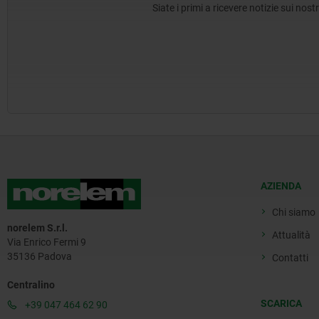
Siate i primi a ricevere notizie sui nos
AZIENDA
Chi siamo
norelem S.r.l.
Attualità
Via Enrico Fermi 9
35136 Padova
Contatti
Centralino
SCARICA
+39 047 464 62 90