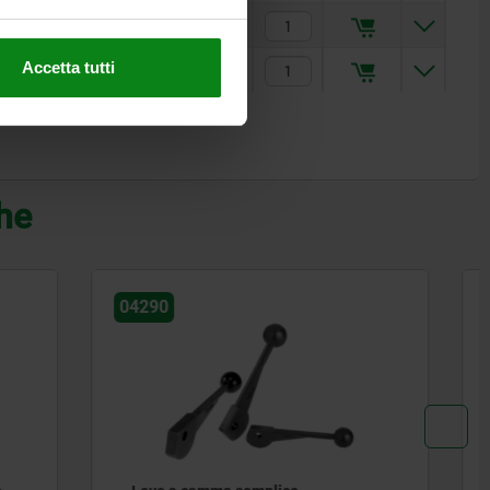
24
45,98 €
Accetta tutti
1,2
60,13 €
che
04360