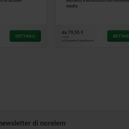
a eccentrico con tensione
Leve a camma semplice
da
35,34 €
DETTAGLI
D
+ IVA
edizione
più le spese di spedizione
a newsletter di norelem