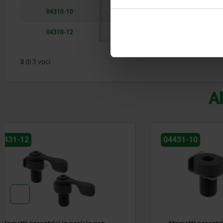
04310-10
10
123±2
18,6
04310-12
12
146±3
24,3
3
di 3 voci
Al
04431-10
04350