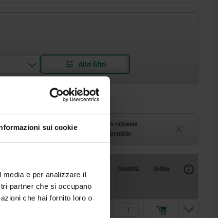
azzino
Tempi di consegna su richiesta
Informazioni sui cookie
1-2 settimane
Attualmente non disponibile
Disponibilità
CAD
Quantità
Ordina
l media e per analizzare il
R1
Prezzo
ostri partner che si occupano
azioni che hai fornito loro o
9,2
37,72 €