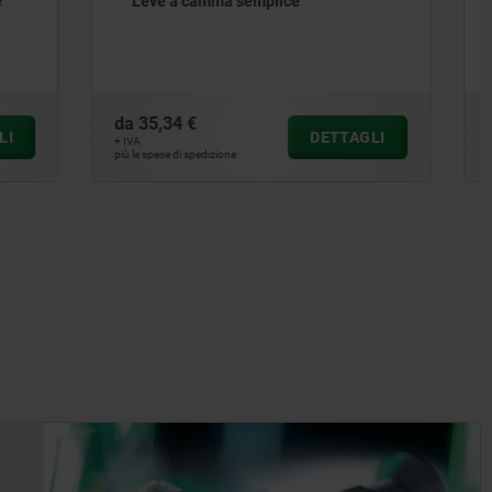
Eccentrico elicoidale
da
14,54 €
ETTAGLI
DETTAGLI
+ IVA
più le spese di spedizione