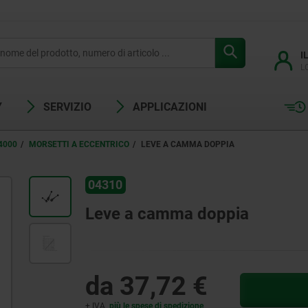
I
L
Y
SERVIZIO
APPLICAZIONI
4000
MORSETTI A ECCENTRICO
LEVE A CAMMA DOPPIA
04310
Leve a camma doppia
da
37,72 €
+ IVA
più le spese di spedizione