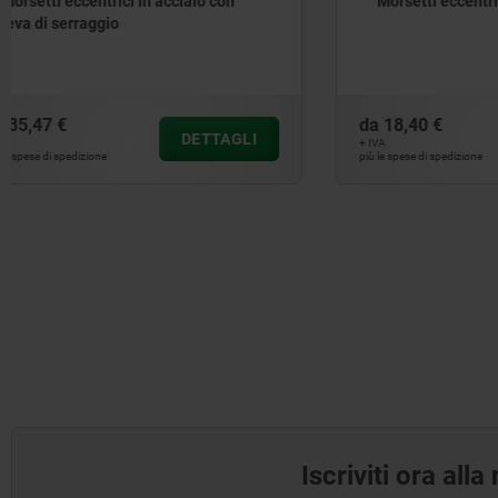
Morsetti eccentrici in acciaio
Morsetti 
media
da
18,40 €
da
79,55 €
DETTAGLI
+ IVA
+ IVA
più le spese di spedizione
più le spese di sp
Iscriviti ora all