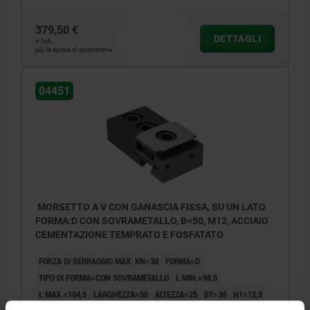
379,50 €
DETTAGLI
+ IVA
più le spese di spedizione
04451
MORSETTO A V CON GANASCIA FISSA, SU UN LATO
FORMA:D CON SOVRAMETALLO, B=50, M12, ACCIAIO
CEMENTAZIONE TEMPRATO E FOSFATATO
FORZA DI SERRAGGIO MAX. KN=30
FORMA=D
TIPO DI FORMA=CON SOVRAMETALLO
L MIN.=98,5
L MAX.=104,5
LARGHEZZA=50
ALTEZZA=25
B1=30
H1=12,5