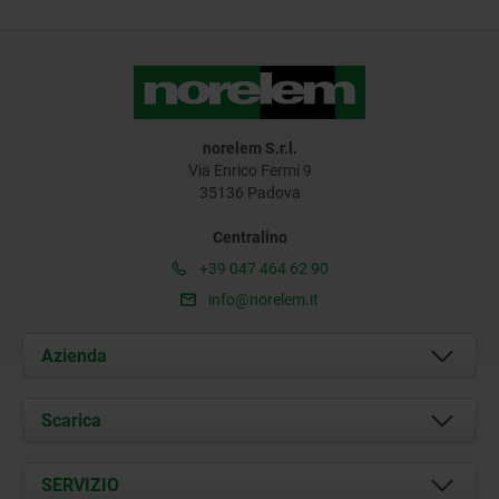
norelem S.r.l.
Via Enrico Fermi 9
35136 Padova
Centralino
+39 047 464 62 90
info@norelem.it
Azienda
Chi siamo
Scarica
Attualità
Documents
SERVIZIO
Contatti