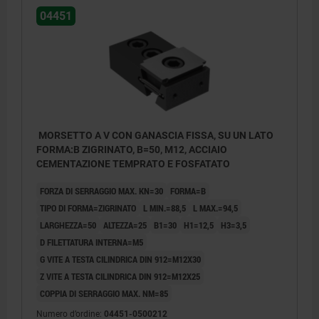
Forma E: con pin di bloccaggio
04451
MORSETTO A V CON GANASCIA FISSA, SU UN LATO
FORMA:B ZIGRINATO, B=50, M12, ACCIAIO
CEMENTAZIONE TEMPRATO E FOSFATATO
FORZA DI SERRAGGIO MAX. KN=30
FORMA=B
TIPO DI FORMA=ZIGRINATO
L MIN.=88,5
L MAX.=94,5
LARGHEZZA=50
ALTEZZA=25
B1=30
H1=12,5
H3=3,5
D FILETTATURA INTERNA=M5
G VITE A TESTA CILINDRICA DIN 912=M12X30
Z VITE A TESTA CILINDRICA DIN 912=M12X25
COPPIA DI SERRAGGIO MAX. NM=85
Numero d’ordine:
04451-0500212