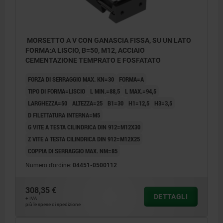
MORSETTO A V CON GANASCIA FISSA, SU UN LATO
FORMA:A LISCIO, B=50, M12, ACCIAIO
CEMENTAZIONE TEMPRATO E FOSFATATO
FORZA DI SERRAGGIO MAX. KN=30
FORMA=A
TIPO DI FORMA=LISCIO
L MIN.=88,5
L MAX.=94,5
LARGHEZZA=50
ALTEZZA=25
B1=30
H1=12,5
H3=3,5
D FILETTATURA INTERNA=M5
G VITE A TESTA CILINDRICA DIN 912=M12X30
Z VITE A TESTA CILINDRICA DIN 912=M12X25
COPPIA DI SERRAGGIO MAX. NM=85
Numero d’ordine:
04451-0500112
Forma A: Superficie di contatto non trattata
308,35 €
DETTAGLI
+ IVA
Forma B: Superficie di contatto zigrinata
più le spese di spedizione
Forma D: con sovrametallo