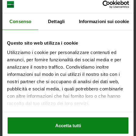
H3=3,5
D FILETTATURA INTERNA=M5
G VITE A TESTA CILINDRICA DIN 912=M12X30
Z VITE A TESTA CILINDRICA DIN 912=M12X25
Consenso
Dettagli
Informazioni sui cookie
COPPIA DI SERRAGGIO MAX. NM=85
Numero d’ordine:
04451-0500412
Questo sito web utilizza i cookie
321,80 €
DETTAGLI
+ IVA
Utilizziamo i cookie per personalizzare contenuti ed
più le spese di spedizione
annunci, per fornire funzionalità dei social media e per
analizzare il nostro traffico. Condividiamo inoltre
04451
informazioni sul modo in cui utilizzi il nostro sito con i
nostri partner che si occupano di analisi dei dati web,
pubblicità e social media, i quali potrebbero combinarle
con altre informazioni che hai fornito loro o che hanno
raccolto dal tuo utilizzo dei loro servizi.
MORSETTO A V CON GANASCIA FISSA, SU UN LATO
Accetta tutti
FORMA:E CON PIN, B=50, M12, ACCIAIO