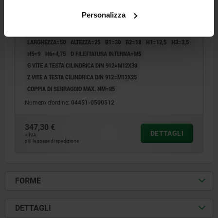
CEMENTAZIONE TEMPRATO E FOSFATATO
Personalizza
FORZA DI SERRAGGIO MAX. KN=30
FORMA=E
TIPO DI FORMA=CON PIN
L MIN.=98
L MAX.=104
LARGHEZZA=50
ALTEZZA=25
B1=30
B2=18
H1=12,5
H3=3,5
H5=9
H6=4,75
D FILETTATURA INTERNA=M5
G VITE A TESTA CILINDRICA DIN 912=M12X30
Z VITE A TESTA CILINDRICA DIN 912=M12X25
COPPIA DI SERRAGGIO MAX. NM=85
Numero d’ordine:
04451-0500512
347,30 €
DETTAGLI
+ IVA
più le spese di spedizione
FORME
DETTAGLI