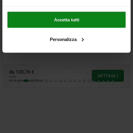
Accetta tutti
contatto zigrinate
Morsetto a V doppio supe
Personalizza
da
226,72 €
DETTAGLI
+ IVA
più le spese di spedizione