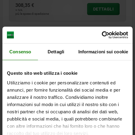
308,35 €
DETTAGLI
+ IVA
più le spese di spedizione
DETTAGLI
Consenso
Dettagli
Informazioni sui cookie
CAD
SCARICARE
Questo sito web utilizza i cookie
Utilizziamo i cookie per personalizzare contenuti ed
Altri clienti hanno acquistato
annunci, per fornire funzionalità dei social media e per
anche
analizzare il nostro traffico. Condividiamo inoltre
informazioni sul modo in cui utilizzi il nostro sito con i
nostri partner che si occupano di analisi dei dati web,
pubblicità e social media, i quali potrebbero combinarle
04527
con altre informazioni che hai fornito loro o che hanno
raccolto dal tuo utilizzo dei loro servizi.