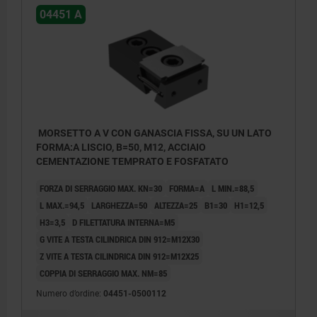
04451 A
MORSETTO A V CON GANASCIA FISSA, SU UN LATO
FORMA:A LISCIO, B=50, M12, ACCIAIO
CEMENTAZIONE TEMPRATO E FOSFATATO
FORZA DI SERRAGGIO MAX. KN=30
FORMA=A
L MIN.=88,5
L MAX.=94,5
LARGHEZZA=50
ALTEZZA=25
B1=30
H1=12,5
H3=3,5
D FILETTATURA INTERNA=M5
G VITE A TESTA CILINDRICA DIN 912=M12X30
Z VITE A TESTA CILINDRICA DIN 912=M12X25
COPPIA DI SERRAGGIO MAX. NM=85
Numero d’ordine:
04451-0500112