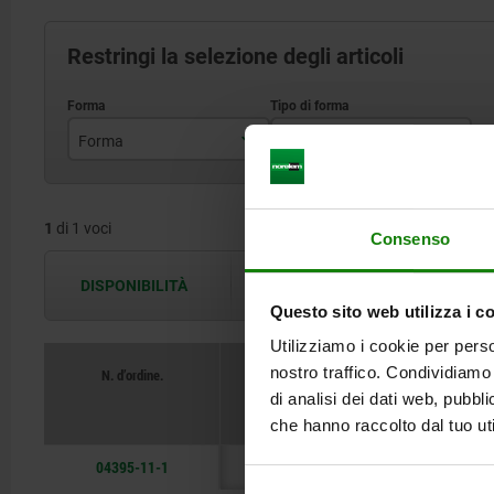
Restringi la selezione degli articoli
Forma
Tipo di forma
A
standard
1
di 1 voci
Consenso
DISPONIBILITÀ
Le disponibilità vengono aggiornate più 
Questo sito web utilizza i c
Utilizziamo i cookie per perso
nostro traffico. Condividiamo 
N. d’ordine.
di analisi dei dati web, pubbl
Forma
che hanno raccolto dal tuo uti
04395-11-1
A