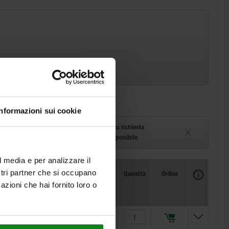
Informazioni sui cookie
azzino
Tempi di consegna su richiesta
1-2 settimane
Attualmente non disponibile
l media e per analizzare il
Disponibilità
ostri partner che si occupano
CAD
Quantità
Ordina
Prezzo
azioni che hai fornito loro o
39,10 €