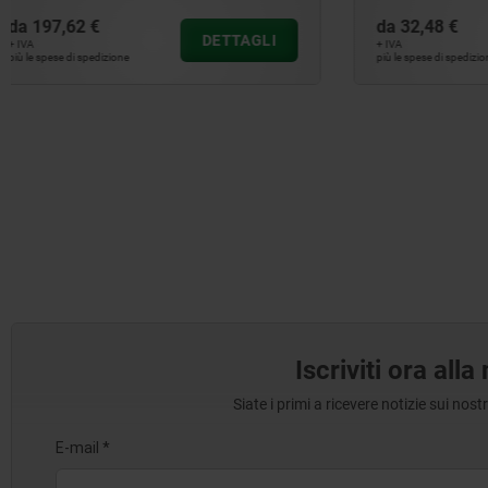
da
32,48 €
da
18,30 €
DETTAGLI
+ IVA
+ IVA
più le spese di spedizione
più le spese di sp
Iscriviti ora all
Siate i primi a ricevere notizie sui nos