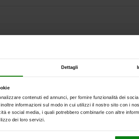
INGRANDISCI LA TABELLA
Dettagli
Disponibile a mag
volte al giorno a intervalli regolari.
Disponibile entro 
ookie
nalizzare contenuti ed annunci, per fornire funzionalità dei socia
inoltre informazioni sul modo in cui utilizzi il nostro sito con i n
icità e social media, i quali potrebbero combinarle con altre inform
Tipo di forma
lizzo dei loro servizi.
standard