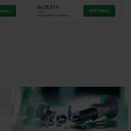
da
396,75 €
ETTAGLI
DETTAGLI
+ IVA
più le spese di spedizione