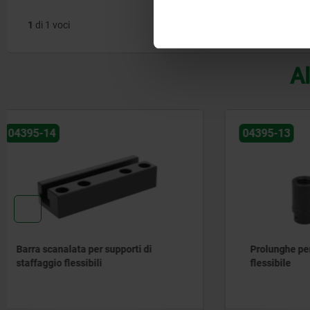
1
di 1 voci
Al
04395-13
04395-12
Prolunghe per supporti di staffaggio
Anello di
flessibile
staffaggio