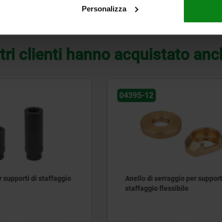
Personalizza
INGRANDISCI LA TABELLA
tri clienti hanno acquistato an
04368-30
 serraggio per supporto di
Braccio di serraggio per m
 flessibile
girevole idraulica