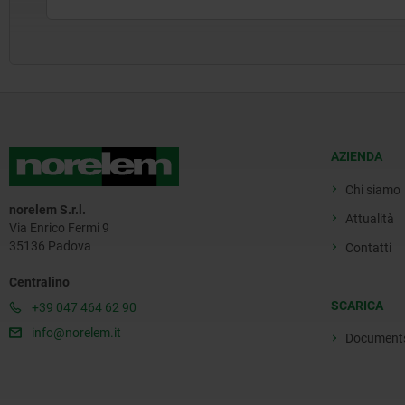
AZIENDA
Chi siamo
norelem S.r.l.
Attualità
Via Enrico Fermi 9
35136 Padova
Contatti
Centralino
SCARICA
+39 047 464 62 90
info@norelem.it
Document