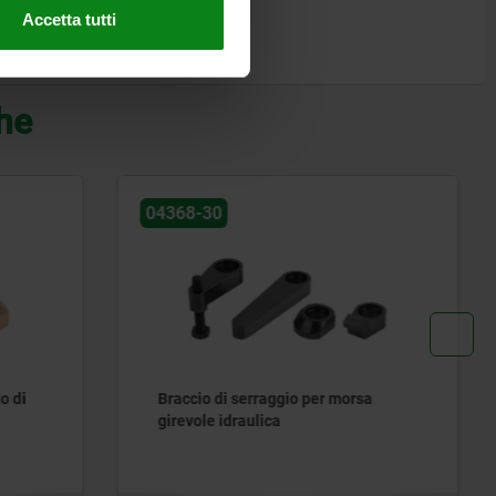
Accetta tutti
che
04624-40
orsa
Morsa a leva idraulica a doppio
effetto