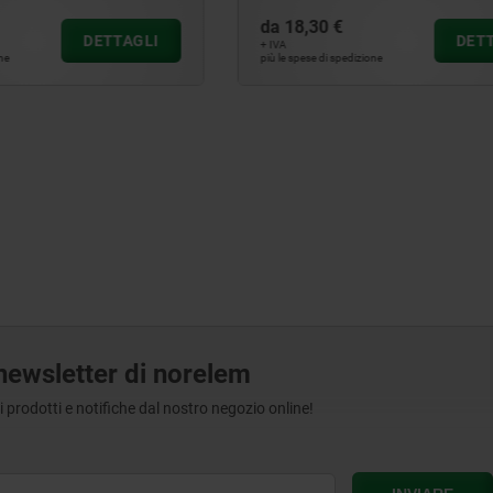
da
28,51 €
DETTAGLI
D
+ IVA
edizione
più le spese di spedizione
a newsletter di norelem
tri prodotti e notifiche dal nostro negozio online!