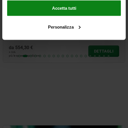
Accetta tutti
rraggio ampliata
Morsa girevole
Personalizza
da
88,67 €
DETTAGLI
+ IVA
più le spese di spedizione