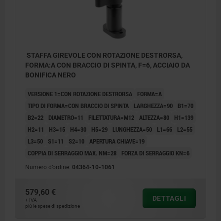
STAFFA GIREVOLE CON ROTAZIONE DESTRORSA,
FORMA:A CON BRACCIO DI SPINTA, F=6, ACCIAIO DA
BONIFICA NERO
VERSIONE 1=CON ROTAZIONE DESTRORSA
FORMA=A
TIPO DI FORMA=CON BRACCIO DI SPINTA
LARGHEZZA=90
B1=70
B2=22
DIAMETRO=11
FILETTATURA=M12
ALTEZZA=80
H1=139
H2=11
H3=15
H4=30
H5=29
LUNGHEZZA=50
L1=66
L2=55
L3=50
S1=11
S2=10
APERTURA CHIAVE=19
COPPIA DI SERRAGGIO MAX. NM=28
FORZA DI SERRAGGIO KN=6
Numero d’ordine:
04364-10-1061
579,60 €
DETTAGLI
1) Corsa di rotazione
+ IVA
più le spese di spedizione
2) Corsa di serraggio