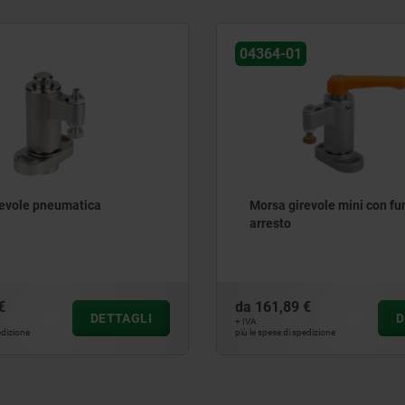
04364-01
revole pneumatica
Morsa girevole mini con fu
arresto
€
da
161,89 €
DETTAGLI
D
+ IVA
edizione
più le spese di spedizione