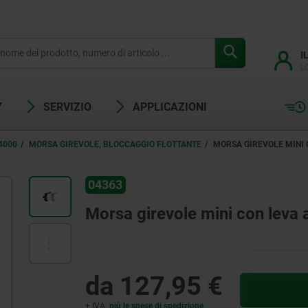
I
L
Y
SERVIZIO
APPLICAZIONI
4000
MORSA GIREVOLE, BLOCCAGGIO FLOTTANTE
MORSA GIREVOLE MINI
04363
Morsa girevole mini con leva
da
127,95 €
+ IVA
più le spese di spedizione