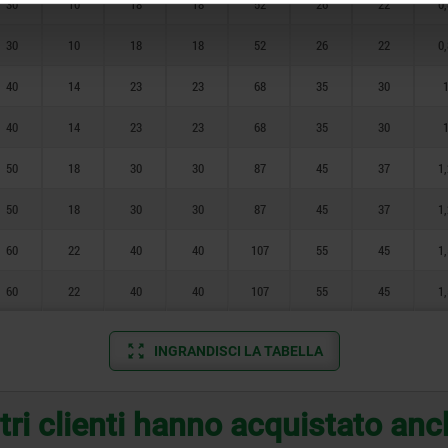
30
10
18
18
52
26
22
0,
30
10
18
18
52
26
22
0,
40
14
23
23
68
35
30
40
14
23
23
68
35
30
50
18
30
30
87
45
37
1,
50
18
30
30
87
45
37
1,
60
22
40
40
107
55
45
1,
60
22
40
40
107
55
45
1,
INGRANDISCI LA TABELLA
tri clienti hanno acquistato an