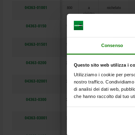
04363-01001
800
a
nichelato
sinistra
04363-0150
1500
a
brunito
sinistra
04363-01501
1500
a
nichelato
Consenso
sinistra
04363-0200
2100
a
brunito
Questo sito web utilizza i c
sinistra
Utilizziamo i cookie per perso
04363-02001
2100
a
nichelato
nostro traffico. Condividiamo 
sinistra
di analisi dei dati web, pubbl
che hanno raccolto dal tuo uti
04363-0300
2800
a
brunito
sinistra
04363-03001
2800
a
nichelato
sinistra