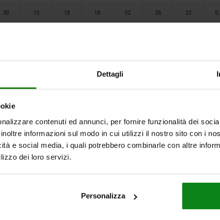
30
10
18
18
52
26
22
0,
40
14
23
23
68
35
30
40
14
23
23
68
35
30
Dettagli
50
18
30
30
87
45
37
1,
ookie
nalizzare contenuti ed annunci, per fornire funzionalità dei socia
50
18
30
30
87
45
37
1,
inoltre informazioni sul modo in cui utilizzi il nostro sito con i n
icità e social media, i quali potrebbero combinarle con altre inform
lizzo dei loro servizi.
60
22
40
40
107
55
45
1,
60
22
40
40
107
55
45
1,
Personalizza