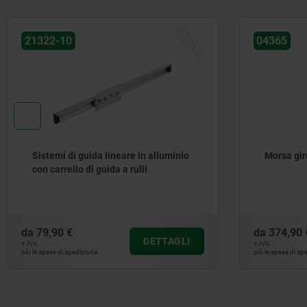
NUOVO
21322-10
04365
Sistemi di guida lineare in alluminio
Morsa gi
con carrello di guida a rulli
da
79,90 €
da
374,90 
DETTAGLI
+ IVA
+ IVA
più le spese di spedizione
più le spese di sp