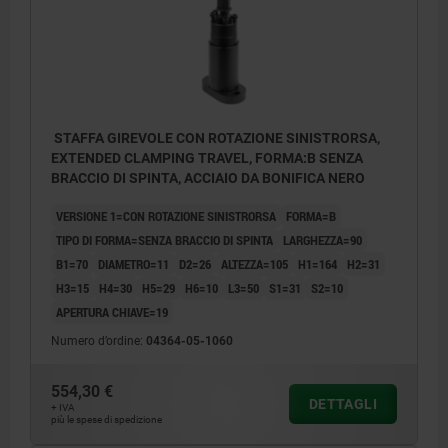
STAFFA GIREVOLE CON ROTAZIONE SINISTRORSA,
EXTENDED CLAMPING TRAVEL, FORMA:B SENZA
BRACCIO DI SPINTA, ACCIAIO DA BONIFICA NERO
VERSIONE 1=CON ROTAZIONE SINISTRORSA
FORMA=B
TIPO DI FORMA=SENZA BRACCIO DI SPINTA
LARGHEZZA=90
B1=70
DIAMETRO=11
D2=26
ALTEZZA=105
H1=164
H2=31
H3=15
H4=30
H5=29
H6=10
L3=50
S1=31
S2=10
APERTURA CHIAVE=19
Numero d’ordine:
04364-05-1060
554,30 €
DETTAGLI
+ IVA
più le spese di spedizione
1) Corsa di rotazione