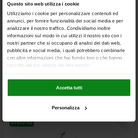
554,30 €
Questo sito web utilizza i cookie
DETTAGLI
+ IVA
più le spese di spedizione
Utilizziamo i cookie per personalizzare contenuti ed
annunci, per fornire funzionalità dei social media e per
analizzare il nostro traffico. Condividiamo inoltre
DETTAGLI
informazioni sul modo in cui utilizzi il nostro sito con i
nostri partner che si occupano di analisi dei dati web,
pubblicità e social media, i quali potrebbero combinarle
CAD
con altre informazioni che hai fornito loro o che hanno
raccolto dal tuo utilizzo dei loro servizi.
SCARICARE
Altri clienti hanno acquistato
Accetta tutti
anche
Personalizza
NUOVO
07852-02