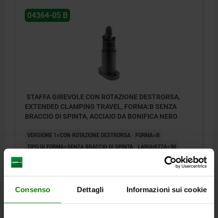
2) Corsa di serraggio
04364-05 B
STAFFA GIREVOLE CON ROTAZIONE DESTRORSA,
EXTENDED CLAMPING TRAVEL, FORMA:B SENZA
BRACCIO DI SPINTA, ACCIAIO DA BONIFICA NERO
VERSIONE 1=CON ROTAZIONE DESTRORSA
FORMA=B
TIPO DI FORMA=SENZA BRACCIO DI SPINTA
LARGHEZZA=90
B1=70
DIAMETRO=11
D2=26
ALTEZZA=105
H1=164
H2=31
H3=15
H4=30
H5=29
H6=10
L3=50
S1=31
S2=10
APERTURA CHIAVE=19
Consenso
Dettagli
Informazioni sui cookie
Numero d’ordine:
04364-05-0060