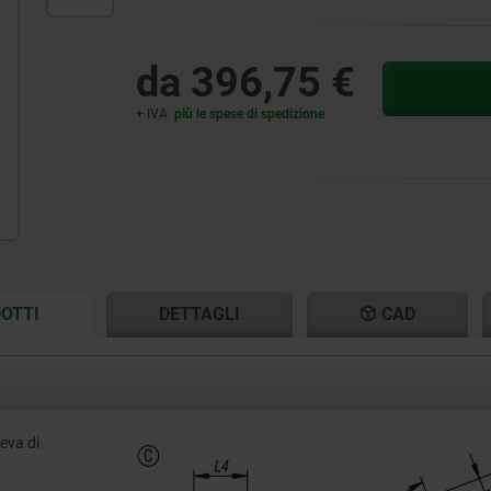
da
396,75 €
+ IVA
più le spese di spedizione
CURRENT
CURRENT
OTTI
DETTAGLI
CAD
TAB:
TAB:
leva di