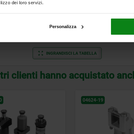
lizzo dei loro servizi.
72
56
8
65
50
M8x22
156
5
Personalizza
85
62
13,5
65
70
M10x22
191
6
INGRANDISCI LA TABELLA
tri clienti hanno acquistato an
04624-19