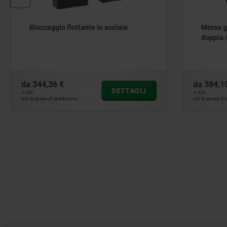
Bloccaggio flottante in acciaio
Morsa gir
doppia / s
da
344,36 €
da
384,10 
DETTAGLI
+ IVA
+ IVA
più le spese di spedizione
più le spese di sp