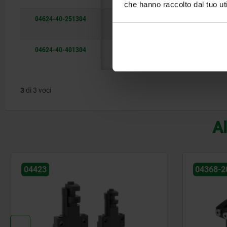
che hanno raccolto dal tuo uti
04624-40-251304
C
25
canali
forati
04624-40-401304
C
40
canali
forati
3
di 3 voci
Al
04423
04368-20