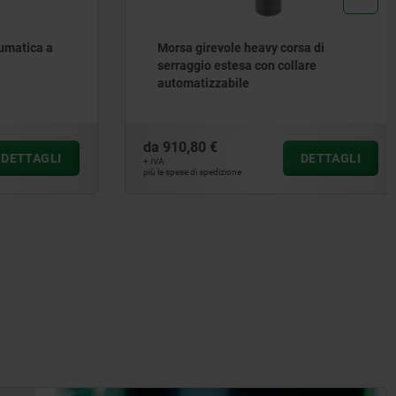
matica a
Morsa girevole heavy corsa di
serraggio estesa con collare
automatizzabile
da
910,80 €
ETTAGLI
DETTAGLI
+ IVA
più le spese di spedizione