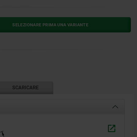
SELEZIONARE PRIMA UNA VARIANTE
SCARICARE
H1*= punto
serraggio