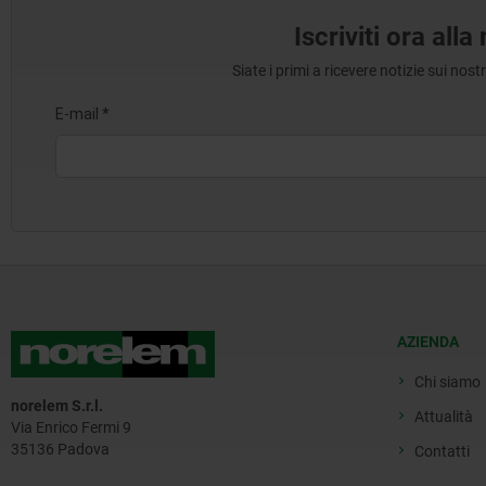
Iscriviti ora all
Siate i primi a ricevere notizie sui nos
AZIENDA
Chi siamo
norelem S.r.l.
Attualità
Via Enrico Fermi 9
35136 Padova
Contatti