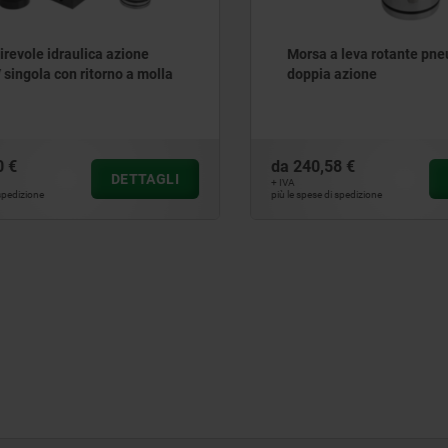
evole idraulica azione
Morsa a leva rotante pneu
ingola con ritorno a molla
doppia azione
€
da
240,58 €
DETTAGLI
D
+ IVA
edizione
più le spese di spedizione