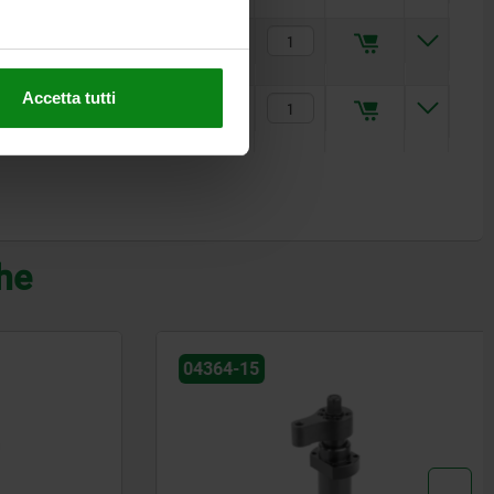
0
54
19
22
55
25,2
41,8
72
535,90 €
Accetta tutti
5
67,7
20
25
68
22-25
44-53
100
578,45 €
che
04364-15