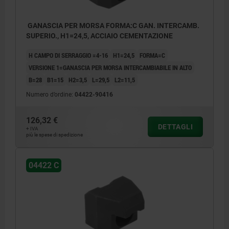
GANASCIA PER MORSA FORMA:C GAN. INTERCAMB.
SUPERIO., H1=24,5, ACCIAIO CEMENTAZIONE
H CAMPO DI SERRAGGIO =4-16
H1=24,5
FORMA=C
VERSIONE 1=GANASCIA PER MORSA INTERCAMBIABILE IN ALTO
B=28
B1=15
H2=3,5
L=29,5
L2=11,5
Numero d’ordine:
04422-90416
126,32 €
DETTAGLI
+ IVA
più le spese di spedizione
04422 C