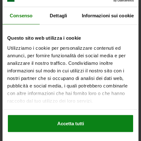
GANASCIA PER MORSA FORMA:C GAN. INTERCAMB.
Consenso
Dettagli
Informazioni sui cookie
SUPERIO., H1=35,5, ACCIAIO CEMENTAZIONE
H CAMPO DI SERRAGGIO =26-38
H1=35,5
FORMA=C
VERSIONE 1=GANASCIA PER MORSA INTERCAMBIABILE IN ALTO
Questo sito web utilizza i cookie
B=28
B1=15
H2=25,5
L=29,5
L2=11,5
Utilizziamo i cookie per personalizzare contenuti ed
Numero d’ordine:
04422-92638
annunci, per fornire funzionalità dei social media e per
analizzare il nostro traffico. Condividiamo inoltre
148,43 €
informazioni sul modo in cui utilizzi il nostro sito con i
DETTAGLI
+ IVA
nostri partner che si occupano di analisi dei dati web,
più le spese di spedizione
pubblicità e social media, i quali potrebbero combinarle
con altre informazioni che hai fornito loro o che hanno
raccolto dal tuo utilizzo dei loro servizi.
DETTAGLI
CAD
Accetta tutti
SCARICARE