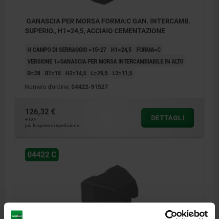
GANASCIA PER MORSA FORMA:C GAN. INTERCAMB.
SUPERIO., H1=24,5, ACCIAIO CEMENTAZIONE
H CAMPO DI SERRAGGIO =15-27
H1=24,5
FORMA=C
VERSIONE 1=GANASCIA PER MORSA INTERCAMBIABILE IN ALTO
B=28
B1=15
H2=14,5
L=29,5
L2=11,5
Numero d’ordine:
04422-91527
126,32 €
DETTAGLI
+ IVA
più le spese di spedizione
04422 C