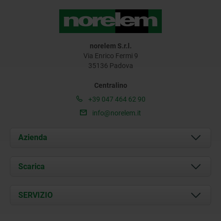
norelem S.r.l.
Via Enrico Fermi 9
35136 Padova
Centralino
+39 047 464 62 90
info@norelem.it
Azienda
Chi siamo
Scarica
Attualità
Documents
SERVIZIO
Contatti
Condizioni di fornitura