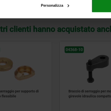
Personalizza
INGRANDISCI LA TABELLA
tri clienti hanno acquistato an
10
04364-10
 di serraggio per morsa
Morse girevoli heavy
e idraulica compatta
automatizzabili