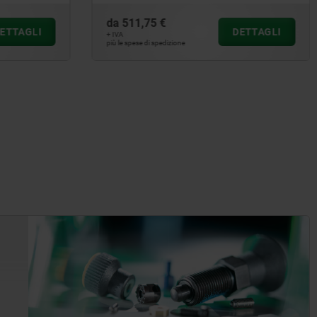
da
46,49 €
DETTAGLI
DETTAGLI
+ IVA
più le spese di spedizione