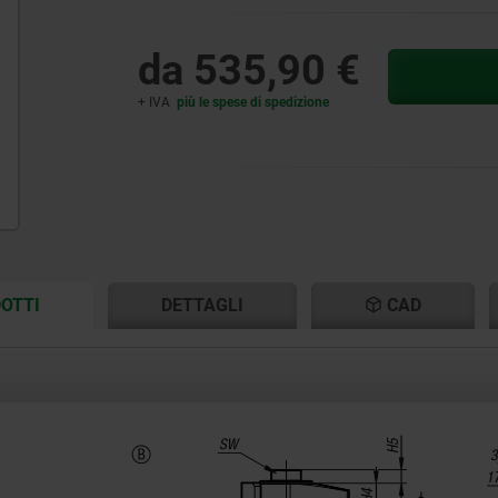
da
535,90 €
+ IVA
più le spese di spedizione
CURRENT
CURRENT
OTTI
DETTAGLI
CAD
TAB:
TAB: