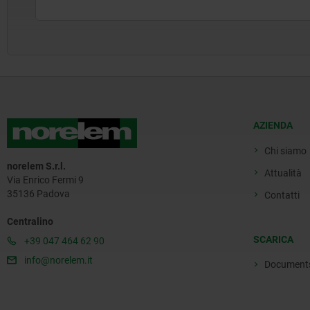
AZIENDA
Chi siamo
norelem S.r.l.
Attualità
Via Enrico Fermi 9
35136 Padova
Contatti
Centralino
SCARICA
+39 047 464 62 90
info@norelem.it
Document