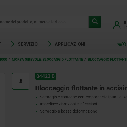
I
L
Y
SERVIZIO
APPLICAZIONI
4000
MORSA GIREVOLE, BLOCCAGGIO FLOTTANTE
BLOCCAGGIO FLOTTANTE
04423 B
Bloccaggio flottante in acciai
Serraggio e sostegno contemporanei di punti di s
Impedisce vibrazioni e inflessioni
Serraggio a bassa deformazione