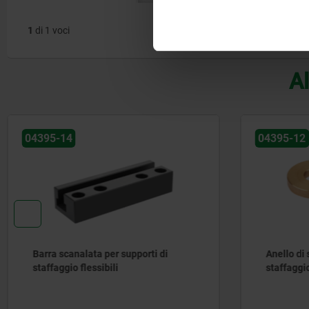
1
di 1 voci
Al
04395-12
04368-
Anello di serraggio per supporto di
Braccio
staffaggio flessibile
girevol