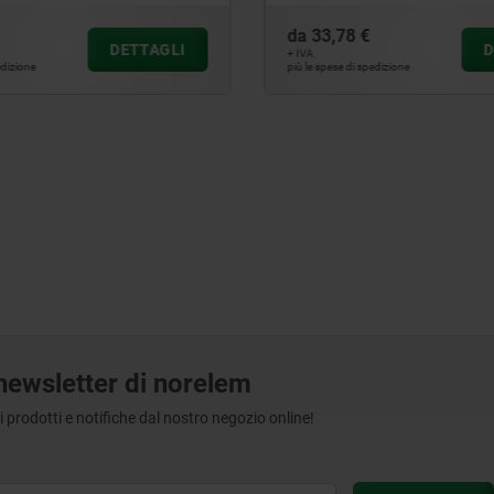
 €
da
511,75 €
DETTAGLI
+ IVA
i spedizione
più le spese di spedizione
a newsletter di norelem
tri prodotti e notifiche dal nostro negozio online!