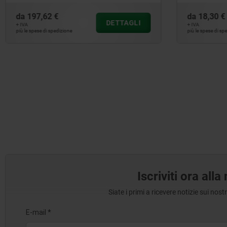
da
18,30 €
da
33,78
DETTAGLI
+ IVA
+ IVA
più le spese di spedizione
più le spese d
Iscriviti ora all
Siate i primi a ricevere notizie sui nos