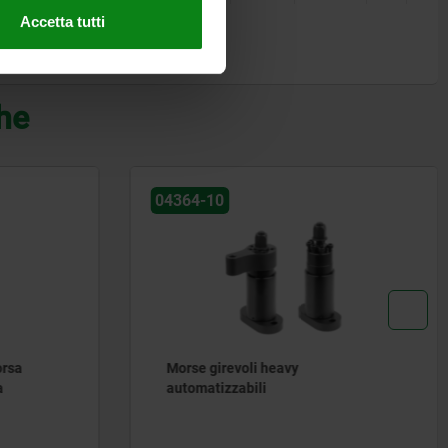
Accetta tutti
che
04624-30
Leva di serraggio per morsa a leva
rotante