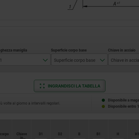
1
Superficie corpo base
Chiave in acci
27,5
lucidatura elettrolitica
1.4308
33,5
sabbiata
1.4404
INGRANDISCI LA TABELLA
41,7
Disponibile a mag
volte al giorno a intervalli regolari.
Disponibile entro 
59,1
79,2
 corpo
 corpo
Chiave
Chiave
D1
D1
D2
D2
B
B
B1
B1
H
H
H
H
108
in
in