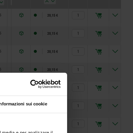
kN
kN
5
5
5
5
5
5
5
5
5
5
5
5
5
5
5
5
5
5
2
2
2
2
2
2
2
2
2
2
2
2
2
2
2
8
8
8
8
8
8
8
8
5
5
5
5
5
5
5
5
5
5
36,2
36,2
36,2
36,2
36,2
36,2
52,3
52,3
52,3
52,3
52,3
52,3
52,3
70,4
70,4
70,4
70,4
70,4
70,4
70,4
70,4
36,2
36,2
36,2
22
22
22
28
28
28
22
22
22
28
28
28
96
96
96
96
96
96
96
96
22
22
22
28
28
28
22
1,2
1,2
1,2
1,2
1,2
1,2
1,2
1,2
1,5
1,5
1,5
1,5
1,5
1,5
1,5
1,5
1
1
1
1
1
1
1
1
1
1
1
1
1
1
1
1
1
1
1
1
1
1
1
1
1
1
1
1
1
1
1
1
1
1
1
0,5
0,5
0,5
0,6
0,6
0,6
1,5
1,5
1,5
0,5
0,5
0,5
0,6
0,6
0,6
1,5
1,5
1,5
2,5
2,5
2,5
2,5
2,5
2,5
2,5
0,5
0,5
0,5
0,6
0,6
0,6
1,5
1,5
1,5
0,5
4
4
4
4
4
4
4
4
8
8
8
8
8
8
8
8
100
100
100
100
100
100
100
120
120
120
120
120
120
120
120
350
350
350
350
350
350
350
350
50
50
50
45
45
45
90
90
90
50
50
50
45
45
45
90
90
90
50
50
50
45
45
45
90
90
90
50
20,15 €
20,15 €
20,15 €
20,15 €
20,15 €
20,15 €
20,15 €
20,15 €
20,15 €
20,15 €
20,15 €
20,15 €
20,15 €
20,15 €
20,15 €
20,15 €
20,15 €
20,15 €
21,44 €
21,44 €
21,44 €
21,44 €
21,44 €
22,21 €
22,21 €
25,21 €
25,21 €
26,15 €
26,15 €
25,21 €
25,21 €
26,15 €
26,15 €
34,20 €
34,20 €
35,22 €
35,22 €
34,20 €
34,20 €
35,22 €
35,22 €
18,11 €
18,11 €
18,11 €
18,11 €
18,11 €
18,11 €
18,11 €
18,11 €
18,11 €
20,15 €
5
22
1
0,5
50
20,15 €
5
22
1
0,5
50
20,15 €
5
28
1
0,6
45
20,15 €
5
28
1
0,6
45
20,15 €
Informazioni sui cookie
5
28
1
0,6
45
20,15 €
5
36,2
1
1,5
90
20,15 €
l media e per analizzare il