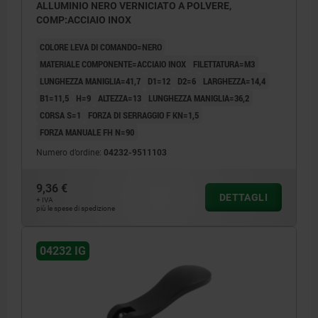
ALLUMINIO NERO VERNICIATO A POLVERE,
COMP:ACCIAIO INOX
COLORE LEVA DI COMANDO=NERO
MATERIALE COMPONENTE=ACCIAIO INOX
FILETTATURA=M3
LUNGHEZZA MANIGLIA=41,7
D1=12
D2=6
LARGHEZZA=14,4
B1=11,5
H=9
ALTEZZA=13
LUNGHEZZA MANIGLIA=36,2
CORSA S=1
FORZA DI SERRAGGIO F KN=1,5
FORZA MANUALE FH N=90
Numero d’ordine:
04232-9511103
9,36 €
DETTAGLI
+ IVA
più le spese di spedizione
04232 IG