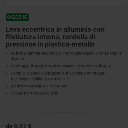
04232 IG
Leva eccentrica in alluminio con
filettatura interna, rondella di
pressione in plastica-metallo
Le leve a camma servono per il serraggio rapido e senza coppia
di pezzi
Vantaggio: il pezzo non deve essere ulteriormente fissato
Campi di utilizzo: costruzioni di macchine e montaggi,
tecnologia riabilitativa e medicale
Modello in acciaio o acciaio inox
Colore: nero o rosso rubino
da
6,57 €