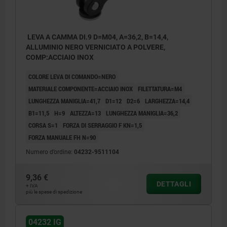
LEVA A CAMMA DI.9 D=M04, A=36,2, B=14,4,
ALLUMINIO NERO VERNICIATO A POLVERE,
COMP:ACCIAIO INOX
COLORE LEVA DI COMANDO=NERO
MATERIALE COMPONENTE=ACCIAIO INOX
FILETTATURA=M4
LUNGHEZZA MANIGLIA=41,7
D1=12
D2=6
LARGHEZZA=14,4
B1=11,5
H=9
ALTEZZA=13
LUNGHEZZA MANIGLIA=36,2
CORSA S=1
FORZA DI SERRAGGIO F KN=1,5
FORZA MANUALE FH N=90
Numero d’ordine:
04232-9511104
9,36 €
DETTAGLI
+ IVA
più le spese di spedizione
04232 IG