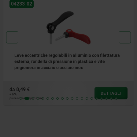
04233
Leva eccentrica regolabile in acciaio inox con
filettatura esterna, rondella di pressione in plastica-
metallo e vite prigioniera in acciaio inox
da
18,11 €
DETTAGLI
+ IVA
più le spese di spedizione