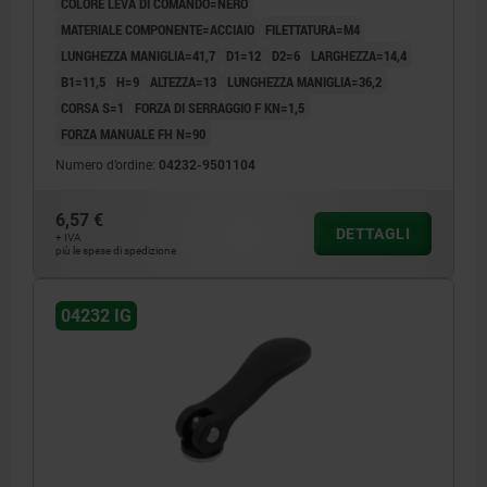
COLORE LEVA DI COMANDO=NERO
MATERIALE COMPONENTE=ACCIAIO
FILETTATURA=M4
LUNGHEZZA MANIGLIA=41,7
D1=12
D2=6
LARGHEZZA=14,4
B1=11,5
H=9
ALTEZZA=13
LUNGHEZZA MANIGLIA=36,2
CORSA S=1
FORZA DI SERRAGGIO F KN=1,5
FORZA MANUALE FH N=90
Numero d’ordine:
04232-9501104
6,57 €
DETTAGLI
+ IVA
più le spese di spedizione
04232 IG