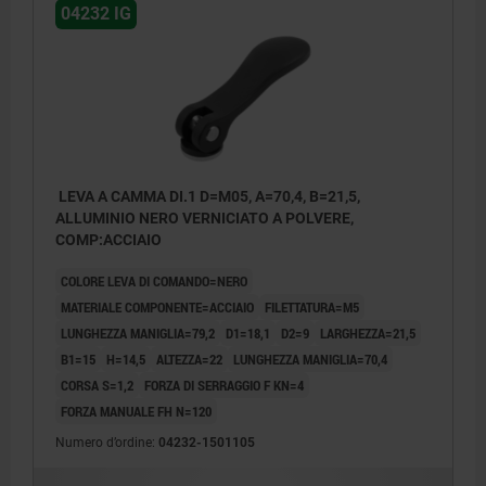
04232 IG
LEVA A CAMMA DI.1 D=M05, A=70,4, B=21,5,
ALLUMINIO NERO VERNICIATO A POLVERE,
COMP:ACCIAIO
COLORE LEVA DI COMANDO=NERO
MATERIALE COMPONENTE=ACCIAIO
FILETTATURA=M5
LUNGHEZZA MANIGLIA=79,2
D1=18,1
D2=9
LARGHEZZA=21,5
B1=15
H=14,5
ALTEZZA=22
LUNGHEZZA MANIGLIA=70,4
CORSA S=1,2
FORZA DI SERRAGGIO F KN=4
FORZA MANUALE FH N=120
Numero d’ordine:
04232-1501105