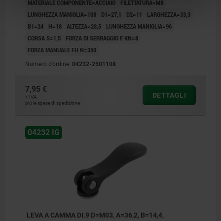
MATERIALE COMPONENTE=ACCIAIO
FILETTATURA=M8
LUNGHEZZA MANIGLIA=108
D1=27,1
D2=11
LARGHEZZA=33,3
B1=24
H=18
ALTEZZA=28,5
LUNGHEZZA MANIGLIA=96
CORSA S=1,5
FORZA DI SERRAGGIO F KN=8
FORZA MANUALE FH N=350
Numero d’ordine:
04232-2501108
7,95 €
DETTAGLI
+ IVA
più le spese di spedizione
04232 IG
LEVA A CAMMA DI.9 D=M03, A=36,2, B=14,4,