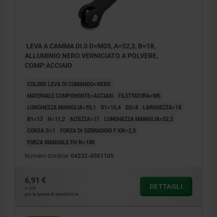
LEVA A CAMMA DI.0 D=M05, A=52,3, B=18,
ALLUMINIO NERO VERNICIATO A POLVERE,
COMP:ACCIAIO
COLORE LEVA DI COMANDO=NERO
MATERIALE COMPONENTE=ACCIAIO
FILETTATURA=M5
LUNGHEZZA MANIGLIA=59,1
D1=15,4
D2=8
LARGHEZZA=18
B1=13
H=11,2
ALTEZZA=17
LUNGHEZZA MANIGLIA=52,3
CORSA S=1
FORZA DI SERRAGGIO F KN=2,5
FORZA MANUALE FH N=100
Numero d’ordine:
04232-0501105
6,91 €
DETTAGLI
+ IVA
più le spese di spedizione