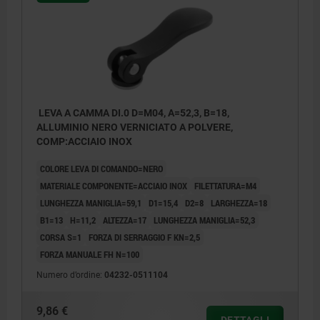
LEVA A CAMMA DI.0 D=M04, A=52,3, B=18,
ALLUMINIO NERO VERNICIATO A POLVERE,
COMP:ACCIAIO INOX
COLORE LEVA DI COMANDO=NERO
MATERIALE COMPONENTE=ACCIAIO INOX
FILETTATURA=M4
LUNGHEZZA MANIGLIA=59,1
D1=15,4
D2=8
LARGHEZZA=18
B1=13
H=11,2
ALTEZZA=17
LUNGHEZZA MANIGLIA=52,3
CORSA S=1
FORZA DI SERRAGGIO F KN=2,5
FORZA MANUALE FH N=100
Numero d’ordine:
04232-0511104
9,86 €