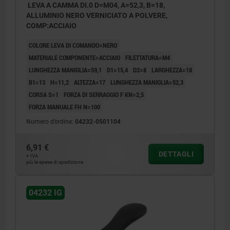
LEVA A CAMMA DI.0 D=M04, A=52,3, B=18,
ALLUMINIO NERO VERNICIATO A POLVERE,
COMP:ACCIAIO
COLORE LEVA DI COMANDO=NERO
MATERIALE COMPONENTE=ACCIAIO
FILETTATURA=M4
LUNGHEZZA MANIGLIA=59,1
D1=15,4
D2=8
LARGHEZZA=18
B1=13
H=11,2
ALTEZZA=17
LUNGHEZZA MANIGLIA=52,3
CORSA S=1
FORZA DI SERRAGGIO F KN=2,5
FORZA MANUALE FH N=100
Numero d’ordine:
04232-0501104
6,91 €
DETTAGLI
+ IVA
più le spese di spedizione
04232 IG