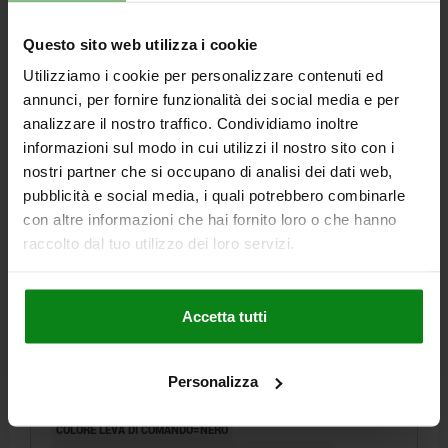
FORZA MANUALE FH N=120
Questo sito web utilizza i cookie
Numero d’ordine:
04232-1501106
Utilizziamo i cookie per personalizzare contenuti ed
7,28 €
annunci, per fornire funzionalità dei social media e per
DETTAGLI
+ IVA
analizzare il nostro traffico. Condividiamo inoltre
più le spese di spedizione
informazioni sul modo in cui utilizzi il nostro sito con i
nostri partner che si occupano di analisi dei dati web,
04232 IG
pubblicità e social media, i quali potrebbero combinarle
con altre informazioni che hai fornito loro o che hanno
raccolto dal tuo utilizzo dei loro servizi.
Accetta tutti
LEVA A CAMMA DI.2 D=M08, A=96, B=33,3,
ALLUMINIO NERO VERNICIATO A POLVERE,
Personalizza
COMP:ACCIAIO
COLORE LEVA DI COMANDO=NERO