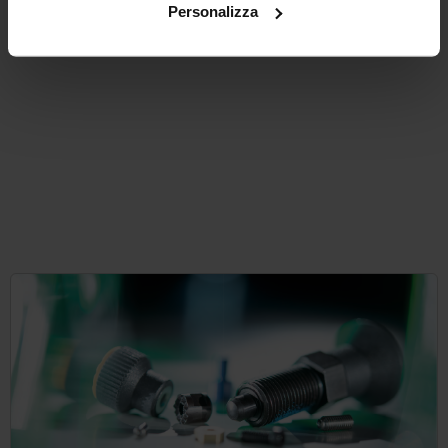
da
96,29 €
Personalizza
DETTAGLI
+ IVA
più le spese di spedizione