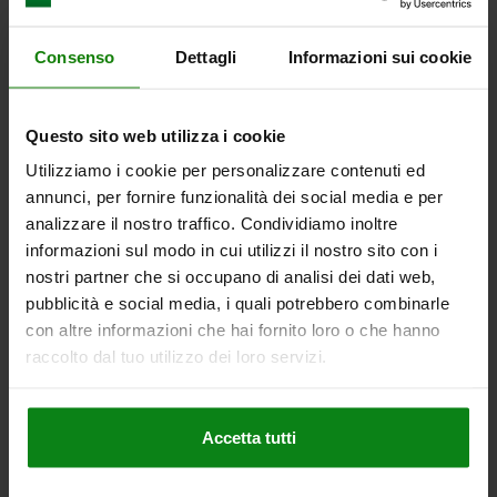
D) liscia
Altri clienti hanno acquistato
Consenso
Dettagli
Informazioni sui cookie
anche
Questo sito web utilizza i cookie
Utilizziamo i cookie per personalizzare contenuti ed
04378-50
annunci, per fornire funzionalità dei social media e per
analizzare il nostro traffico. Condividiamo inoltre
informazioni sul modo in cui utilizzi il nostro sito con i
nostri partner che si occupano di analisi dei dati web,
pubblicità e social media, i quali potrebbero combinarle
con altre informazioni che hai fornito loro o che hanno
raccolto dal tuo utilizzo dei loro servizi.
Supporto intermedio per ganci di serraggio
Accetta tutti