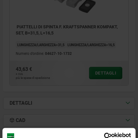
PIATTELLI DI SPINTA F. KRAFTSPANNER KOMPAKT,
SET, B=31,5, L=16,5
LUNGHEZZA/LARGHEZZA=31,5
LUNGHEZZA/LARGHEZZA=16,5
Numero d’ordine:
04627-10-1732
43,63 €
DETTAGLI
+ IVA
più le spese di spedizione
DETTAGLI
A) zigrinata
CAD
B) prisma in senso trasversale
C) prisma in senso longitudinale
SCARICARE