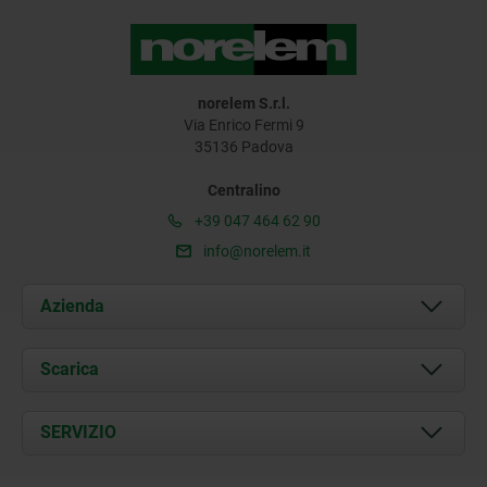
norelem S.r.l.
Via Enrico Fermi 9
35136 Padova
Centralino
+39 047 464 62 90
info@norelem.it
Azienda
Chi siamo
Scarica
Attualità
Documents
SERVIZIO
Contatti