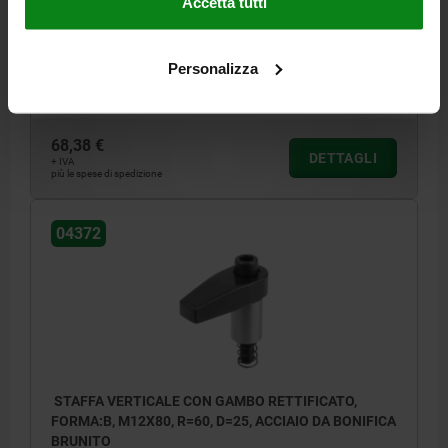
Accetta tutti
H3=11
H4=12
H5 CAMPO DI SERRAGGIO MAX.=15
B=18
R=50
VITE CILINDRICA DIN 912=M12X80
COPPIA DI SERRAGGIO MAX. NM=50
F MAX. KN =14
Personalizza
Numero d’ordine:
04372-212050
68,38 €
DETTAGLI
+ IVA
più le spese di spedizione
04372
STAFFA VERTICALE CON GAMBO RETTIFICATO,
FORMA:B, M12X80, R=60, D=25, ACCIAIO DA BONIFICA
BRUNITO