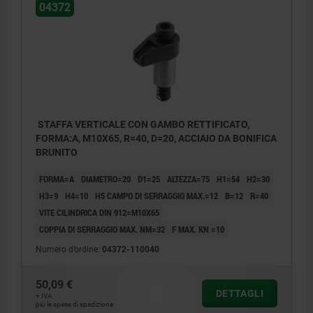
04372
STAFFA VERTICALE CON GAMBO RETTIFICATO,
FORMA:A, M10X65, R=40, D=20, ACCIAIO DA BONIFICA
BRUNITO
FORMA=A
DIAMETRO=20
D1=25
ALTEZZA=75
H1=54
H2=30
H3=9
H4=10
H5 CAMPO DI SERRAGGIO MAX.=12
B=12
R=40
VITE CILINDRICA DIN 912=M10X65
COPPIA DI SERRAGGIO MAX. NM=32
F MAX. KN =10
Numero d’ordine:
04372-110040
50,09 €
DETTAGLI
+ IVA
più le spese di spedizione