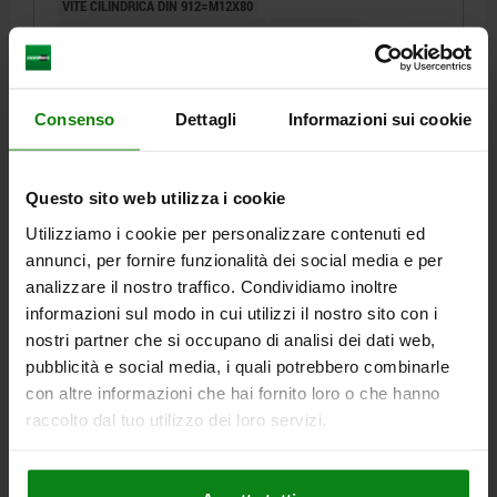
VITE CILINDRICA DIN 912=M12X80
COPPIA DI SERRAGGIO MAX. NM=60
F MAX. KN =18
Numero d’ordine:
04372-212040
Consenso
Dettagli
Informazioni sui cookie
64,22 €
DETTAGLI
+ IVA
più le spese di spedizione
Questo sito web utilizza i cookie
04372
Utilizziamo i cookie per personalizzare contenuti ed
annunci, per fornire funzionalità dei social media e per
analizzare il nostro traffico. Condividiamo inoltre
informazioni sul modo in cui utilizzi il nostro sito con i
nostri partner che si occupano di analisi dei dati web,
pubblicità e social media, i quali potrebbero combinarle
con altre informazioni che hai fornito loro o che hanno
STAFFA VERTICALE CON GAMBO RETTIFICATO,
raccolto dal tuo utilizzo dei loro servizi.
FORMA:B, M12X80, R=50, D=25, ACCIAIO DA BONIFICA
BRUNITO
FORMA=B
DIAMETRO=25
D1=32
ALTEZZA=92
H1=68
H2=39