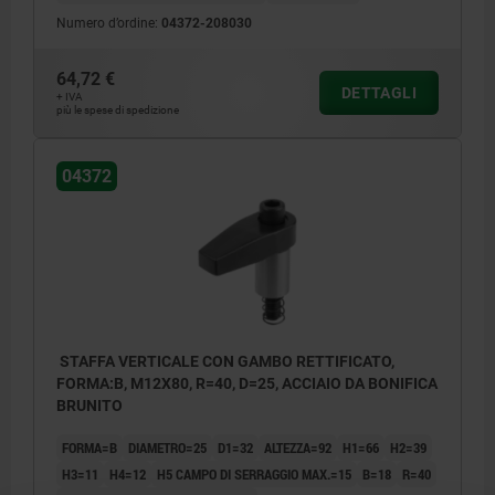
Numero d’ordine:
04372-208030
64,72 €
DETTAGLI
+ IVA
più le spese di spedizione
04372
STAFFA VERTICALE CON GAMBO RETTIFICATO,
FORMA:B, M12X80, R=40, D=25, ACCIAIO DA BONIFICA
BRUNITO
FORMA=B
DIAMETRO=25
D1=32
ALTEZZA=92
H1=66
H2=39
H3=11
H4=12
H5 CAMPO DI SERRAGGIO MAX.=15
B=18
R=40