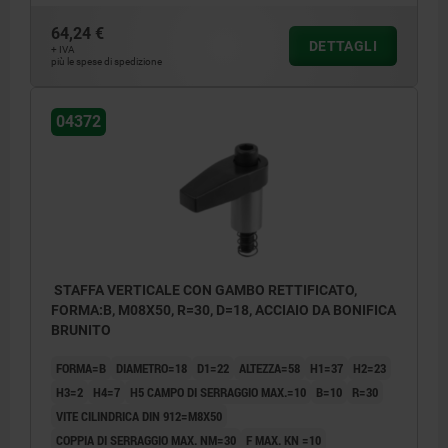
64,24 €
DETTAGLI
+ IVA
più le spese di spedizione
04372
STAFFA VERTICALE CON GAMBO RETTIFICATO,
FORMA:B, M08X50, R=30, D=18, ACCIAIO DA BONIFICA
BRUNITO
FORMA=B
DIAMETRO=18
D1=22
ALTEZZA=58
H1=37
H2=23
H3=2
H4=7
H5 CAMPO DI SERRAGGIO MAX.=10
B=10
R=30
VITE CILINDRICA DIN 912=M8X50
COPPIA DI SERRAGGIO MAX. NM=30
F MAX. KN =10