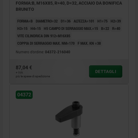
FORMA:B, M16X85, R=40, D=32, ACCIAIO DA BONIFICA
BRUNITO
FORMA=B
DIAMETRO=32
D1=36
ALTEZZA=101
H1=75
H2=39
H3=15
H4=15
H5 CAMPO DI SERRAGGIO MAX.=15
B=22
R=40
VITE CILINDRICA DIN 912=M16X85
COPPIA DI SERRAGGIO MAX. NM=170
F MAX. KN =38
Numero d’ordine:
04372-216040
87,04 €
DETTAGLI
+ IVA
più le spese di spedizione
04372