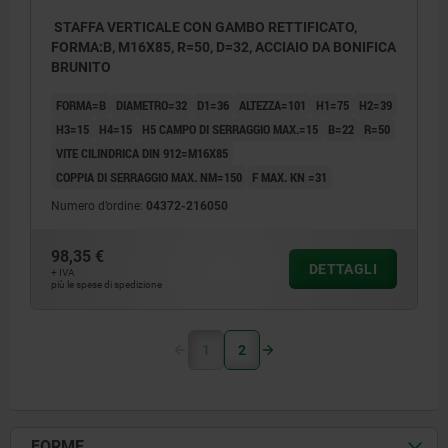
STAFFA VERTICALE CON GAMBO RETTIFICATO,
FORMA:B, M16X85, R=50, D=32, ACCIAIO DA BONIFICA
BRUNITO
FORMA=B
DIAMETRO=32
D1=36
ALTEZZA=101
H1=75
H2=39
H3=15
H4=15
H5 CAMPO DI SERRAGGIO MAX.=15
B=22
R=50
VITE CILINDRICA DIN 912=M16X85
COPPIA DI SERRAGGIO MAX. NM=150
F MAX. KN =31
Numero d’ordine:
04372-216050
98,35 €
DETTAGLI
+ IVA
più le spese di spedizione
1
2
FORME