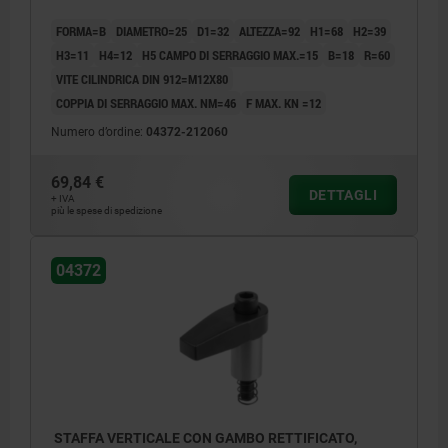
FORMA=B
DIAMETRO=25
D1=32
ALTEZZA=92
H1=68
H2=39
H3=11
H4=12
H5 CAMPO DI SERRAGGIO MAX.=15
B=18
R=60
VITE CILINDRICA DIN 912=M12X80
COPPIA DI SERRAGGIO MAX. NM=46
F MAX. KN =12
Numero d’ordine:
04372-212060
69,84 €
DETTAGLI
+ IVA
più le spese di spedizione
04372
STAFFA VERTICALE CON GAMBO RETTIFICATO,