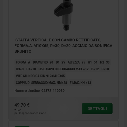
STAFFA VERTICALE CON GAMBO RETTIFICATO,
FORMA:A, M10X65, R=30, D=20, ACCIAIO DA BONIFICA
BRUNITO
FORMA=A
DIAMETRO=20
D1=25
ALTEZZA=75
H1=54
H2=30
H3=9
H4=10
H5 CAMPO DI SERRAGGIO MAX.=12
B=12
R=30
VITE CILINDRICA DIN 912=M10X65
COPPIA DI SERRAGGIO MAX. NM=38
F MAX. KN =13
Numero d’ordine:
04372-110030
49,70 €
DETTAGLI
+ IVA
più le spese di spedizione