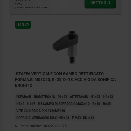
DETTAGLI
+ IVA
più le spese di spedizione
04372
STAFFA VERTICALE CON GAMBO RETTIFICATO,
FORMA:B, M08X50, R=25, D=18, ACCIAIO DA BONIFICA
BRUNITO
FORMA=B
DIAMETRO=18
D1=22
ALTEZZA=58
H1=37
H2=23
H3=2
H4=7
H5 CAMPO DI SERRAGGIO MAX.=10
B=10
R=25
VITE CILINDRICA DIN 912=M8X50
COPPIA DI SERRAGGIO MAX. NM=33
F MAX. KN =12
Numero d’ordine:
04372-208025