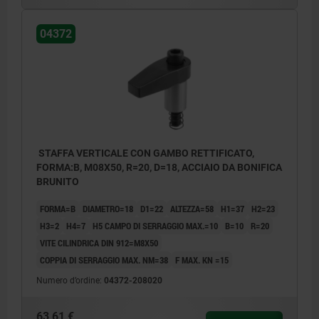
04372
STAFFA VERTICALE CON GAMBO RETTIFICATO,
FORMA:B, M08X50, R=20, D=18, ACCIAIO DA BONIFICA
BRUNITO
FORMA=B
DIAMETRO=18
D1=22
ALTEZZA=58
H1=37
H2=23
H3=2
H4=7
H5 CAMPO DI SERRAGGIO MAX.=10
B=10
R=20
VITE CILINDRICA DIN 912=M8X50
COPPIA DI SERRAGGIO MAX. NM=38
F MAX. KN =15
Numero d’ordine:
04372-208020
63,61 €