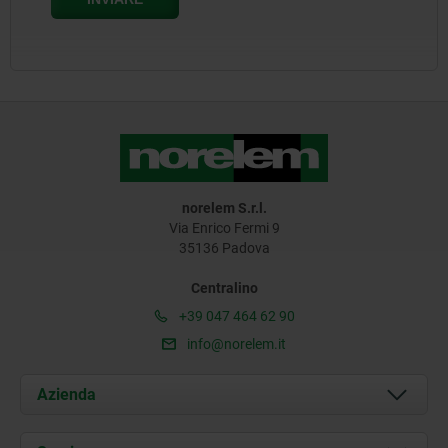
norelem S.r.l.
Via Enrico Fermi 9
35136 Padova
Centralino
+39 047 464 62 90
info@norelem.it
Azienda
Chi siamo