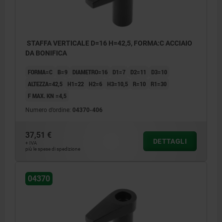
STAFFA VERTICALE D=16 H=42,5, FORMA:C ACCIAIO
DA BONIFICA
FORMA=C
B=9
DIAMETRO=16
D1=7
D2=11
D3=10
ALTEZZA=42,5
H1=22
H2=6
H3=10,5
R=10
R1=30
F MAX. KN =4,5
Numero d’ordine:
04370-406
37,51 €
DETTAGLI
+ IVA
più le spese di spedizione
04370