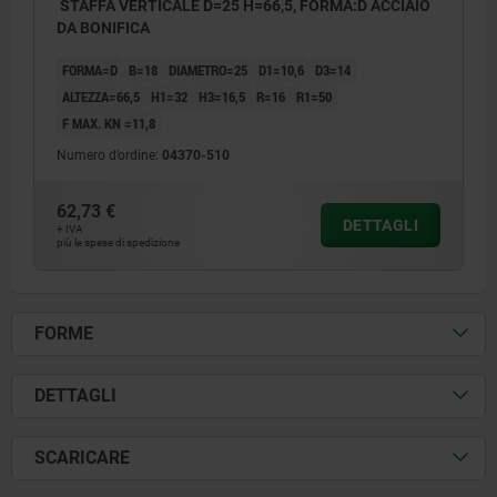
STAFFA VERTICALE D=25 H=66,5, FORMA:D ACCIAIO
DA BONIFICA
FORMA=D
B=18
DIAMETRO=25
D1=10,6
D3=14
ALTEZZA=66,5
H1=32
H3=16,5
R=16
R1=50
F MAX. KN =11,8
Numero d’ordine:
04370-510
62,73 €
DETTAGLI
+ IVA
più le spese di spedizione
FORME
DETTAGLI
SCARICARE