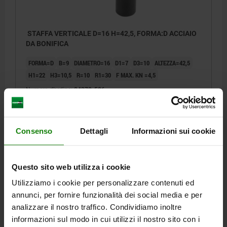
STAFFA VERTICALE D=16 H=42,5, FORMA:D ACCIAIO
DA BONIFICA
FORMA=D
B=9
DIAMETRO=16
D1=7
D3=10
ALTEZZA=42,5
H1=22
H3=10,5
R=10
R1=30
F MAX. KN =4,5
Numero d’ordine:
04370-506
37,69 €
DETTAGLI
+ IVA
Consenso
Dettagli
Informazioni sui cookie
più le spese di spedizione
04370
Questo sito web utilizza i cookie
Utilizziamo i cookie per personalizzare contenuti ed
annunci, per fornire funzionalità dei social media e per
analizzare il nostro traffico. Condividiamo inoltre
informazioni sul modo in cui utilizzi il nostro sito con i