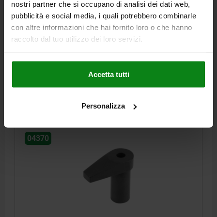
nostri partner che si occupano di analisi dei dati web,
pubblicità e social media, i quali potrebbero combinarle
STAFFA VERTICALE D=20 H=52,5, FORMA:D ACCIAIO
con altre informazioni che hai fornito loro o che hanno
DA BONIFICA
raccolto dal tuo utilizzo dei loro servizi.
FORMA=D
B=12
DIAMETRO=20
D1=8,6
D3=12
ALTEZZA=52,5
H1=25
H3=12,5
R=12,5
R1=40
F MAX. KN =6,5
Numero d’ordine:
04370-508
Accetta tutti
45,82 €
DETTAGLI
+ IVA
Personalizza
più le spese di spedizione
04370