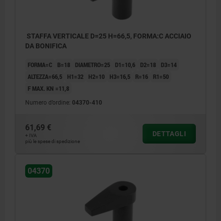
STAFFA VERTICALE D=25 H=66,5, FORMA:C ACCIAIO
DA BONIFICA
FORMA=C
B=18
DIAMETRO=25
D1=10,6
D2=18
D3=14
ALTEZZA=66,5
H1=32
H2=10
H3=16,5
R=16
R1=50
F MAX. KN =11,8
Numero d’ordine:
04370-410
61,69 €
DETTAGLI
+ IVA
più le spese di spedizione
04370