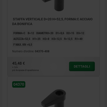
STAFFA VERTICALE D=20 H=52,5, FORMA:C ACCIAIO
DA BONIFICA
FORMA=C
B=12
DIAMETRO=20
D1=8,6
D2=15
D3=12
ALTEZZA=52,5
H1=25
H2=8
H3=12,5
R=12,5
R1=40
F MAX. KN =6,5
Numero d’ordine:
04370-408
45,48 €
DETTAGLI
+ IVA
più le spese di spedizione
04370