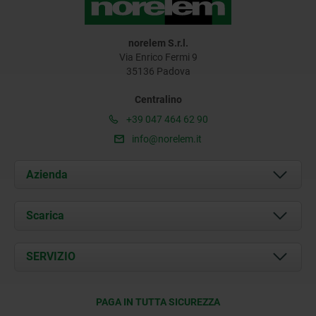
norelem S.r.l.
Via Enrico Fermi 9
35136 Padova
Centralino
+39 047 464 62 90
info@norelem.it
Azienda
Chi siamo
Scarica
Attualità
Documents
SERVIZIO
Contatti
Condizioni di fornitura
PAGA IN TUTTA SICUREZZA
Certificazione